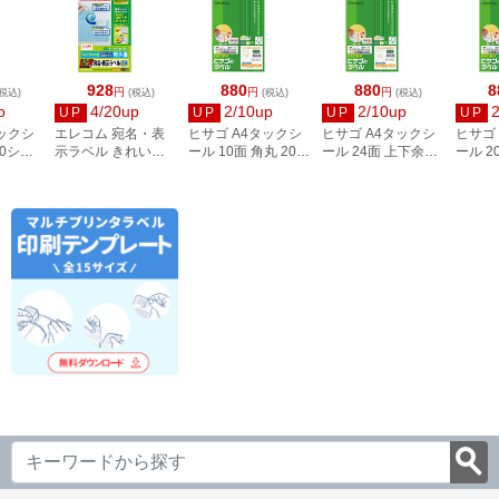
928
880
880
8
円
円
円
税込)
(税込)
(税込)
(税込)
p
4/20up
2/10up
2/10up
UP
UP
UP
UP
タックシ
エレコム 宛名・表
ヒサゴ A4タックシ
ヒサゴ A4タックシ
ヒサゴ
00シー
示ラベル きれい貼
ール 10面 角丸 20シ
ール 24面 上下余白
ール 2
3
44面付 20枚 EDT-
ート FSCOP868
20シート
FSCOP
TMEX44
FSCOP883