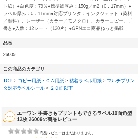
ト紙）●白色度：79％●標準総厚み：150g／m2（0．17mm）●
ラベル厚み：0．11mm●対応プリンタ：インクジェット（染料
／顔料）、レーザー（カラー／モノクロ）、カラーコピー、手
書き●入数：12シート（120片）●GPNエコ商品ねっと掲載
品番
26009
この商品のカテゴリ
TOP
>
コピー用紙・ＯＡ用紙
>
粘着ラベル用紙
>
マルチプリン
タ対応ラベルシール
>
２０面以下
エーワン 手書きもプリントもできるラベル10面角型
12枚 26009の商品レビュー
商品レビューはまだありません。