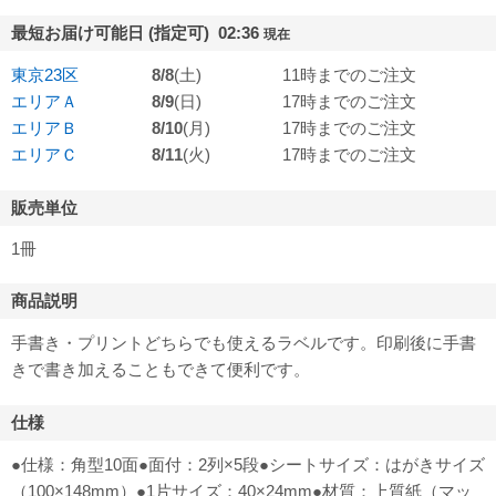
最短お届け可能日 (指定可) 02:36
現在
東京23区
8/8
(土)
11時までのご注文
エリアＡ
8/9
(日)
17時までのご注文
エリアＢ
8/10
(月)
17時までのご注文
エリアＣ
8/11
(火)
17時までのご注文
販売単位
1冊
商品説明
手書き・プリントどちらでも使えるラベルです。印刷後に手書
きで書き加えることもできて便利です。
仕様
●仕様：角型10面●面付：2列×5段●シートサイズ：はがきサイズ
（100×148mm）●1片サイズ：40×24mm●材質：上質紙（マッ