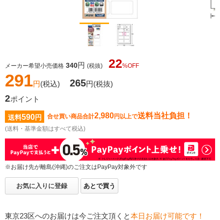
22
円
340
メーカー希望小売価格
(税抜)
%OFF
291
265
円
(税込)
円
(税抜)
2
ポイント
2,980
送料当社負担！
590
合せ買い商品合計
円以上で
送料
円
(送料・基準金額はすべて税込)
※お届け先が離島(沖縄)のご注文はPayPay対象外です
お気に入りに登録
あとで買う
東京23区へのお届けは今ご注文頂くと
本日お届け可能です！