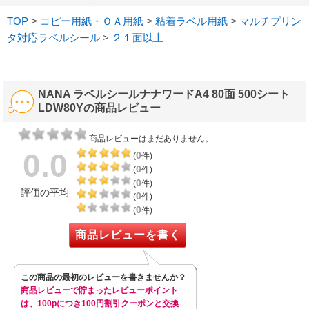
TOP
>
コピー用紙・ＯＡ用紙
>
粘着ラベル用紙
>
マルチプリン
タ対応ラベルシール
>
２１面以上
NANA ラベルシールナナワードA4 80面 500シート
LDW80Yの商品レビュー
商品レビューはまだありません。
0.0
0
(
件)
0
(
件)
0
(
件)
評価の平均
0
(
件)
0
(
件)
商品レビューを書く
この商品の最初のレビューを書きませんか？
商品レビューで貯まったレビューポイント
は、100pにつき100円割引クーポンと交換