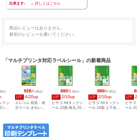
出来ます♪
→ 詳しくはこちら
商品レビューはありません。
最初のレビューを書いてください。
「マルチプリンタ対応ラベルシール」の新着商品
928
880
880
8
円
円
円
税込)
(税込)
(税込)
(税込)
p
4/20up
2/10up
2/10up
UP
UP
UP
UP
タックシ
エレコム 宛名・表
ヒサゴ A4タックシ
ヒサゴ A4タックシ
ヒサゴ
00シー
示ラベル きれい貼
ール 10面 角丸 20シ
ール 24面 上下余白
ール 2
3
44面付 20枚 EDT-
ート FSCOP868
20シート
FSCOP
TMEX44
FSCOP883