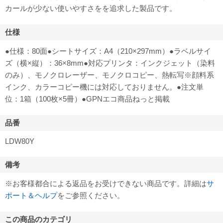
カールが少ない使いやすさをを追求した製品です。
仕様
●仕様：80面●シートサイズ：A4（210×297mm）●ラベルサイ
ズ（横×縦）：36×8mm●対応プリンタ：インクジェット（染料
のみ）、モノクロレーザー、モノクロコピー、熱転写※顔料系
インク、カラーコピー機には対応しておりません。●注文単
位：1箱（100枚×5冊）●GPNエコ商品ねっと掲載
品番
LDW80Y
備考
※お客様都合による返品をお受けできない商品です。詳細は
サ
ポート＆ヘルプ
をご参照ください。
この商品のカテゴリ