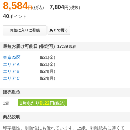
8,584
7,804
円
(税込)
円
(税抜)
40
ポイント
お気に入りに登録
あとで買う
最短お届け可能日 (指定可) 17:39
現在
東京23区
8/21
(金)
エリアＡ
8/21
(金)
エリアＢ
8/24
(月)
エリアＣ
8/24
(月)
販売単位
0.
1箱
1片あたり
22
円
(税込)
商品説明
印字適性、耐熱性にも優れています。上紙、剥離紙共に薄くて