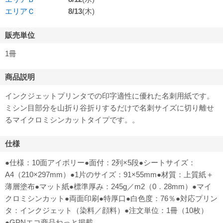
エリアＣ
8/13
(木)
販売単位
1冊
商品説明
インクジェットプリンタでの印字適性に優れた名刺用紙です。
ミシン目部分を山折り谷折りするだけで名刺サイズに切り離せ
るマイクロミシンカットタイプです。。
仕様
●仕様：10面アイボリー●面付：2列×5段●シートサイズ：
A4（210×297mm）●1片のサイズ：91×55mm●材質：上質紙＋
薄層塗布●マット紙●標準厚み：245g／m2（0．28mm）●マイ
クロミシンカット●両面印刷●特厚口●白色度：76％●対応プリン
タ：インクジェット（染料／顔料）●注文単位：1冊（10枚）
●GPNエコ商品ねっと掲載