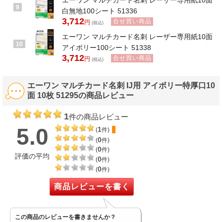
エーワン マルチカード名刺 レーザー専用紙10面
9
白無地100シート 51336
3,712
合せ買い商品
円
(税込)
エーワン マルチカード名刺 レーザー専用紙10面
10
アイボリー100シート 51338
3,712
合せ買い商品
円
(税込)
エーワン マルチカード名刺 IJ用 アイボリー特厚口10
面 10枚 51295の商品レビュー
1
件の商品レビュー
5.0
1
(
件)
0
(
件)
0
(
件)
評価の平均
0
(
件)
0
(
件)
商品レビューを書く
この商品のレビューを書きませんか？