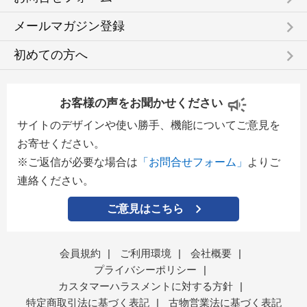
keyboard_arrow_right
メールマガジン登録
keyboard_arrow_right
初めての方へ
お客様の声をお聞かせください
サイトのデザインや使い勝手、機能についてご意見を
お寄せください。
※ご返信が必要な場合は
「お問合せフォーム」
よりご
連絡ください。
ご意見はこちら
会員規約
|
ご利用環境
|
会社概要
|
プライバシーポリシー
|
カスタマーハラスメントに対する方針
|
特定商取引法に基づく表記
|
古物営業法に基づく表記