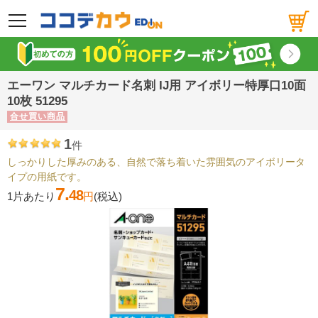
メニュー
エーワン マルチカード名刺 IJ用 アイボリー特厚口10面
10枚 51295
合せ買い商品
1
件
しっかりした厚みのある、自然で落ち着いた雰囲気のアイボリータ
イプの用紙です。
7.
48
1片あたり
円
(税込)