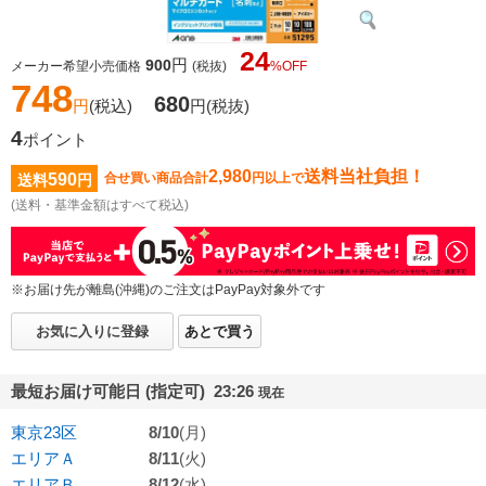
24
円
900
メーカー希望小売価格
(税抜)
%OFF
748
680
円
(税込)
円
(税抜)
4
ポイント
2,980
送料当社負担！
590
合せ買い商品合計
円以上で
送料
円
(送料・基準金額はすべて税込)
※お届け先が離島(沖縄)のご注文はPayPay対象外です
お気に入りに登録
あとで買う
最短お届け可能日 (指定可) 23:26
現在
東京23区
8/10
(月)
エリアＡ
8/11
(火)
エリアＢ
8/12
(水)