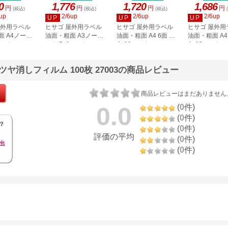
0
1,776
1,720
1,686
円
円
円
円
(税込)
(税込)
(税込)
up
2/6up
2/6up
2/6up
UP
UP
UP
屋外用ラベル
ヒサゴ 屋外用ラベル
ヒサゴ 屋外用ラベル
ヒサゴ 屋外用
面 A4ノーカ
油面・粗面 A3ノーカ
油面・粗面 A4 6面 角
油面・粗面 A4
シート
ット 5+1シート
丸 10シート
丸 10シート
62S
KLPAB862A3
KLPAB700S
KLPAB702S
ツヤ消しフィルム 100枚 27003の商品レビュー
商品レビューはまだありません
0.0
(
0
件)
(
0
件)
？
(
0
件)
評価の平均
(
0
件)
出
(
0
件)