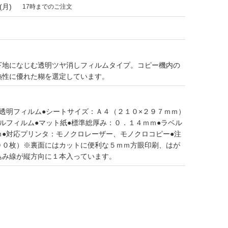
(月)
17時までのご注文
下地になじむ透明ツヤ消しフィルムタイプ。コピー機内の
熱性に優れた糊を選定しています。
透明フィルム●シートサイズ：Ａ４（２１０×２９７ｍｍ）
ルフィルム●マット紙●標準総厚み：０．１４ｍｍ●ラベル
ｍ●対応プリンタ：モノクロレーザー、モノクロコピー●注
００枚）※裏面にはカットに便利な５ｍｍ方眼印刷、はが
込み線が縦方向に１本入っています。