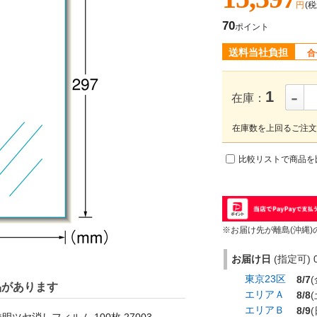
円
(税
70
ポイント
送料当社負担
合
-
1
在庫：
在庫数を上回るご注文
比較リストで商品を
※お届け先が離島(沖縄)
お届け日
(指定可) 0
東京23区
8/7
(
品があります
エリアＡ
8/8
(
エリアＢ
8/9
(