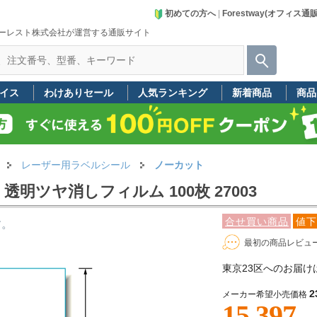
初めての方へ
|
Forestway(オフィス通
ーレスト株式会社が運営する通販サイト
イス
わけありセール
人気ランキング
新着商品
商品
レーザー用ラベルシール
ノーカット
透明ツヤ消しフィルム 100枚 27003
合せ買い商品
値下
す。
最初の商品レビュ
東京23区へのお届け
2
メーカー希望小売価格
15,397