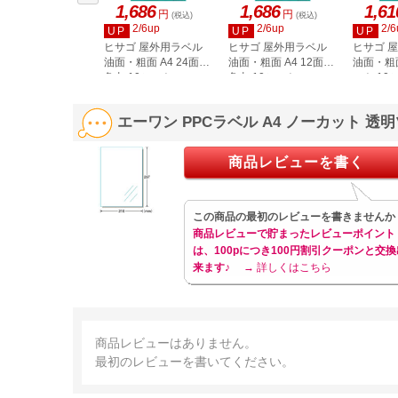
1,686
1,686
1,61
円
円
(税込)
(税込)
2/6up
2/6up
2/6
UP
UP
UP
ヒサゴ 屋外用ラベル
ヒサゴ 屋外用ラベル
ヒサゴ 
油面・粗面 A4 24面
油面・粗面 A4 12面
油面・粗
角丸 10シート
角丸 10シート
ット 10
KLPAB701S
KLPAB861S
KLPAB8
エーワン PPCラベル A4 ノーカット 透明
商品レビューを書く
この商品の最初のレビューを書きませんか
商品レビューで貯まったレビューポイント
は、100pにつき100円割引クーポンと交換
来ます♪
→ 詳しくはこちら
商品レビューはありません。
最初のレビューを書いてください。