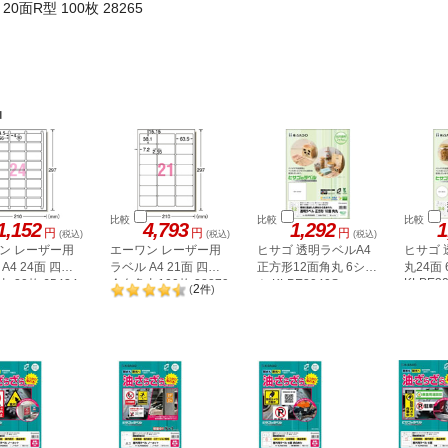
0面R型 100枚 28265
品
比較
比較
比較
1,152
4,793
1,292
1
円
円
円
(税込)
(税込)
(税込)
ン レーザー用
エーワン レーザー用
ヒサゴ 透明ラベルA4
ヒサゴ 
A4 24面 四辺
ラベル A4 21面 四辺
正方形12面角丸 6シー
丸24面
KLPE3
 20枚 65424
余白角丸100枚 28379
ト KLPE3040S
2
(
件
)