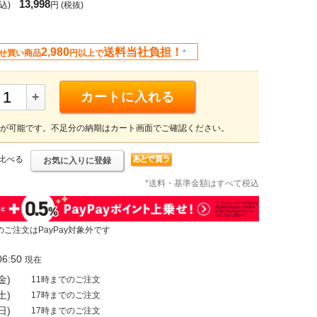
13,998
込)
円
(税抜)
2,980
送料当社負担！
せ買い商品
円以上で
*
+
カートに入れる
が可能です。不足分の納期はカート画面でご確認ください。
比べる
お気に入りに登録
*送料・基準金額はすべて税込
のご注文はPayPay対象外です
6:50
現在
金)
11時までのご注文
土)
17時までのご注文
日)
17時までのご注文