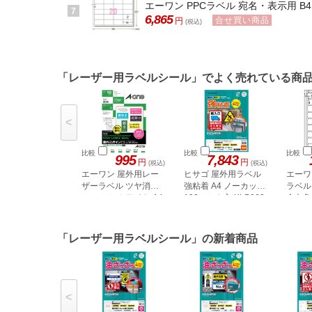
エーワン PPCラベル 宛名・表示用 B4 2
7
6,865
合せ買い商品
円
(税込)
「レーザー用ラベルシール」でよく売れている商
<
比較
比較
比較
995
7,843
円
円
(税込)
(税込)
エーワン 屋外用レー
ヒサゴ 屋外用ラベル
エーワ
ザーラベル ツヤ消し
強粘着 A4 ノーカット
ラベル 
フィルム ホワイト A4
100シート入 KLP862
余白角丸
24面 5枚
「レーザー用ラベルシール」の新着商品
<