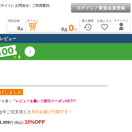
販サイト)
|
お問合せ
|
ご利用案内
ログイン／新規会員登録
カート
マイページ
商品比較
購入履歴
お気に入り
0
history
favorite_border
0
0
点
点
円
レビュー
げしました
ーを書く
”レビューを書いて割引クーポンGET!!”
は今ご注文頂くと
本日お届け可能です！
%OFF
33
3,309
円
(税込)