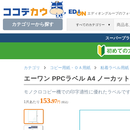
エディオングループのフォ
カテゴリーから探す
すべてのカテゴリー
▼
スーパープラ
カテゴリ
コピー用紙・ＯＡ用紙
粘着ラベル用紙
エーワン PPCラベル A4 ノーカット 
モノクロコピー機での印字適性に優れたラベルで
153.
97
1片あたり
円
(税込)