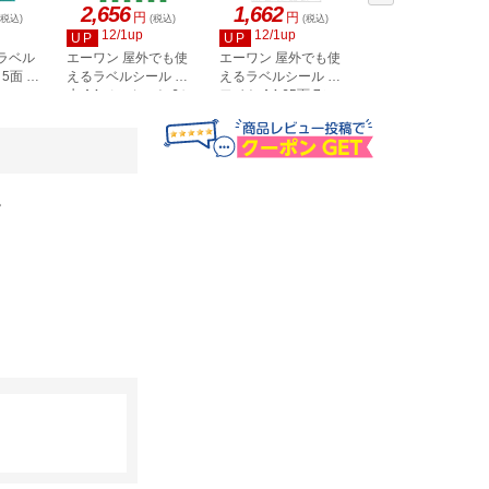
2,656
1,662
1,376
円
円
円
(税込)
(税込)
(税込)
(税込)
12/1up
12/1up
12/1up
UP
UP
UP
ラベル
エーワン 屋外でも使
エーワン 屋外でも使
エーワン ラベルシ
 5面 角
えるラベルシール 耐
えるラベルシール ホ
ル 水に強い パッケ
水 A4 ノーカット 6セ
ワイト A4 65面 7シー
ジラベル A4 12面 2
ット
ト
シート
。