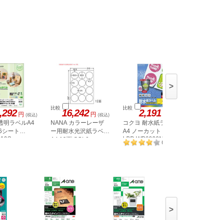
>
比較
比較
比較
,292
16,242
2,191
1,
円
円
円
(税込)
(税込)
(税込)
透明ラベルA4
NANA カラーレーザ
コクヨ 耐水紙ラベル
ヒサゴ 
 6シート
ー用耐水光沢紙ラベル
A4 ノーカット 20枚
油面・粗い
019S
LBP-WP6900N
A4 12面 SCL6
形40面角
1
(
件
)
>