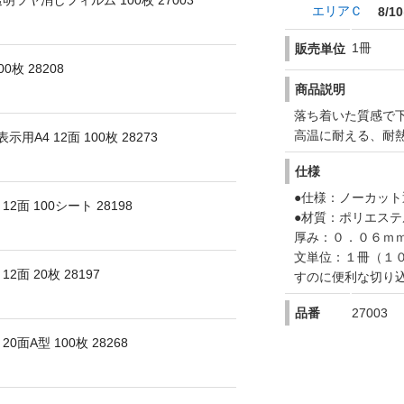
明ツヤ消しフィルム 100枚 27003
エリアＣ
8/10
1冊
販売単位
0枚 28208
商品説明
落ち着いた質感で
高温に耐える、耐
A4 12面 100枚 28273
仕様
●仕様：ノーカット
2面 100シート 28198
●材質：ポリエステ
厚み：０．０６ｍ
文単位：１冊（１
2面 20枚 28197
すのに便利な切り
品番
27003
0面A型 100枚 28268