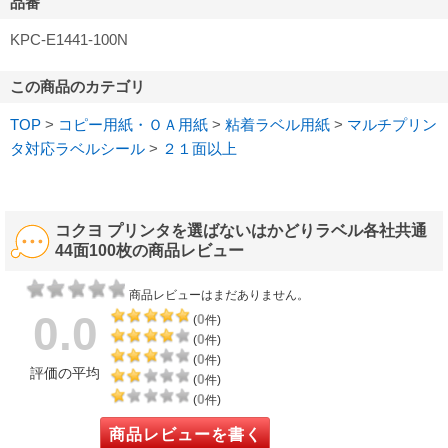
品番
KPC-E1441-100N
この商品のカテゴリ
TOP
>
コピー用紙・ＯＡ用紙
>
粘着ラベル用紙
>
マルチプリン
タ対応ラベルシール
>
２１面以上
コクヨ プリンタを選ばないはかどりラベル各社共通
44面100枚の商品レビュー
商品レビューはまだありません。
0.0
0
(
件)
0
(
件)
0
(
件)
評価の平均
0
(
件)
0
(
件)
商品レビューを書く