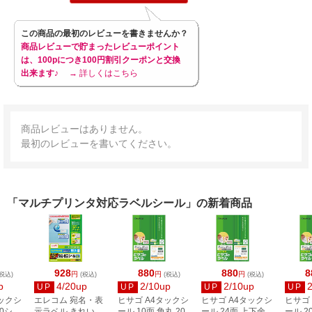
この商品の最初のレビューを書きませんか？
商品レビューで貯まったレビューポイント
は、100pにつき100円割引クーポンと交換
出来ます♪
→ 詳しくはこちら
商品レビューはありません。
最初のレビューを書いてください。
「マルチプリンタ対応ラベルシール」の新着商品
928
880
880
8
円
円
円
税込)
(税込)
(税込)
(税込)
p
4/20up
2/10up
2/10up
UP
UP
UP
UP
タックシ
エレコム 宛名・表
ヒサゴ A4タックシ
ヒサゴ A4タックシ
ヒサゴ
00シー
示ラベル きれい貼
ール 10面 角丸 20シ
ール 24面 上下余白
ール 2