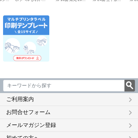
3
44面付 20枚 EDT-
ート FSCOP868
20シート
FSCOP
TMEX44
FSCOP883
keyboard_arrow_right
ご利用案内
keyboard_arrow_right
お問合せフォーム
keyboard_arrow_right
メールマガジン登録