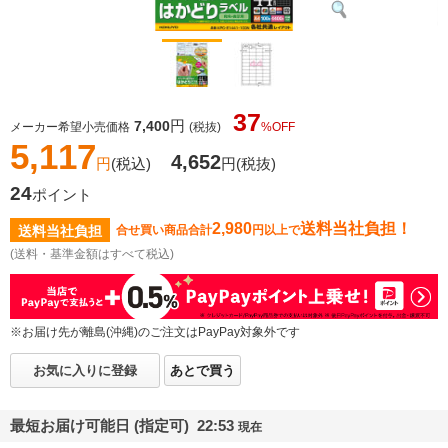
37
円
7,400
メーカー希望小売価格
(税抜)
%OFF
5,117
4,652
円
(税込)
円
(税抜)
24
ポイント
2,980
送料当社負担！
送料当社負担
合せ買い商品合計
円以上で
(送料・基準金額はすべて税込)
※お届け先が離島(沖縄)のご注文はPayPay対象外です
お気に入りに登録
あとで買う
最短お届け可能日 (指定可) 22:53
現在