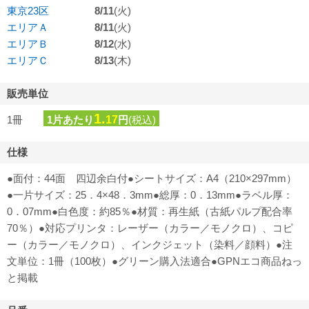
東京23区
8/11
(火)
エリアＡ
8/11
(火)
エリアＢ
8/12
(水)
エリアＣ
8/13
(木)
販売単位
1.
1冊
1片あたり
17
円
(税込)
仕様
●面付：44面 四辺余白付●シートサイズ：A4（210×297mm）
●一片サイズ：25．4×48．3mm●総厚：0．13mm●ラベル厚：
0．07mm●白色度：約85％●材質：再生紙（古紙パルプ配合率
70％）●対応プリンタ：レーザー（カラー／モノクロ）、コピ
ー（カラー／モノクロ）、インクジェット（染料／顔料）●注
文単位：1冊（100枚）●グリーン購入法適合●GPNエコ商品ねっ
と掲載