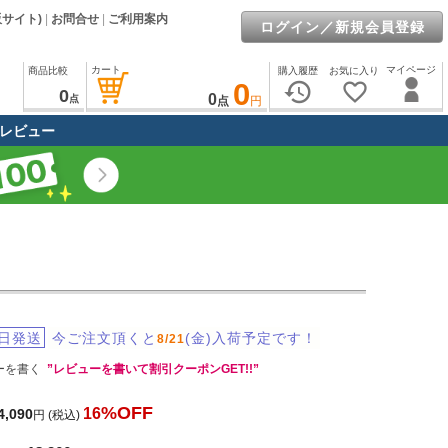
販サイト)
|
お問合せ
|
ご利用案内
ログイン／新規会員登録
カート
マイページ
商品比較
購入履歴
お気に入り
0
history
favorite_border
0
0
点
点
円
レビュー
日発送
今ご注文頂くと
(金)入荷予定です！
8/21
ーを書く
”レビューを書いて割引クーポンGET!!”
%OFF
16
4,090
円
(税込)