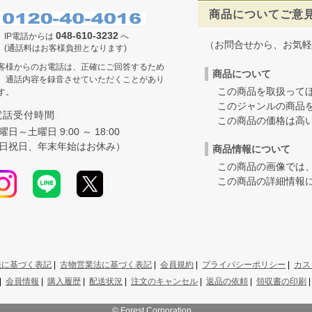
商品についてご意
048-610-3232
IP電話からは
へ
（お問合せから、お気軽
(通話料はお客様負担となります)
客様からのお電話は、正確にご回答するため
商品について
、通話内容を録音させていただくことがあり
この商品を取扱ってほ
す。
このジャンルの商品を
電話受付時間
この商品の価格は高いの
曜日～土曜日 9:00 ～ 18:00
日祝日、年末年始はお休み）
商品情報について
この商品の画像では、
この商品の詳細情報に
法に基づく表記
|
古物営業法に基づく表記
|
会員規約
|
プライバシーポリシー
|
カス
|
会員情報
|
購入履歴
|
配送状況
|
注文のキャンセル
|
返品の依頼
|
領収書の印刷
© Forest Corporation....