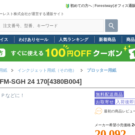
初めての方へ
|
Forestway(オフィス通
ーレスト株式会社が運営する通販サイト
イス
わけありセール
人気ランキング
新着商品
商品
用紙
インクジェット用紙（その他）
プロッター用紙
GH 24 170[4380B004]
無料配送商品
ＯＰなどに！
お取寄せ
入荷後即
最初の商品レビュ
2
メーカー希望小売価格
20,092