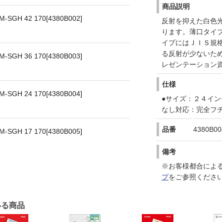
商品説明
H 42 170[4380B002]
反射を抑えた白色
ります。薄口タイ
イプにはＪＩＳ規
る反射が少ないた
H 36 170[4380B003]
レゼンテーション
仕様
H 24 170[4380B004]
●サイズ：２４イン
なし対応：完全フ
品番
4380B00
H 17 170[4380B005]
備考
※お客様都合によ
プ
をご参照くださ
いる商品