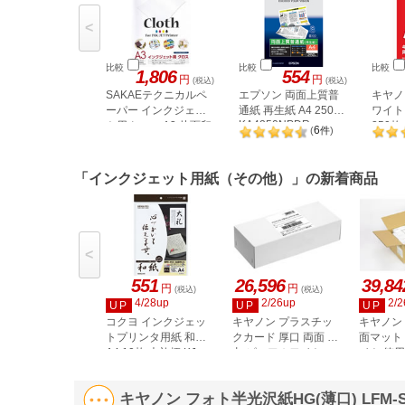
<
比較
比較
比較
1,806
554
円
円
(税込)
(税込)
SAKAEテクニカルペ
エプソン 両面上質普
キヤノ
ーパー インクジェッ
通紙 再生紙 A4 250枚
ワイト
KA4250NPDR
ト用クロス A3 片面印
250枚 
6
(
件
)
字 3枚
「インクジェット用紙（その他）」の新着商品
<
551
26,596
39,84
円
円
(税込)
(税込)
4/28up
2/26up
2/2
UP
UP
UP
コクヨ インクジェッ
キヤノン プラスチッ
キヤノン
トプリンタ用紙 和紙
クカード 厚口 両面 角
面マット
A4 10枚 大礼柄 KJ-
丸 ピュアホワイト
イト 徳用
W110-6
3255C00
250枚 2858V428
キヤノン フォト半光沢紙HG(薄口) LFM-SGH