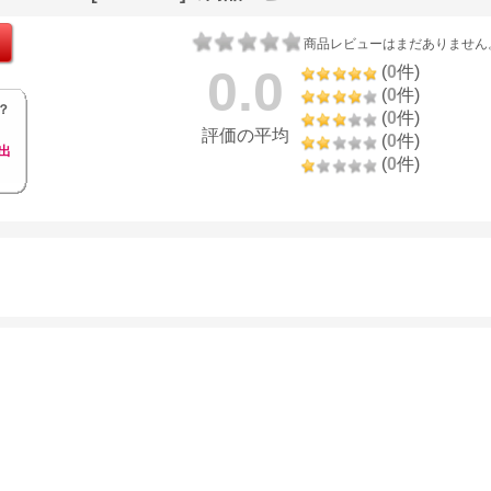
商品レビューはまだありません
0.0
(
0
件)
(
0
件)
？
(
0
件)
評価の平均
(
0
件)
出
(
0
件)