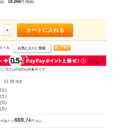
18,266
込)
円
(税抜)
+
カートに入れる
比べる
お気に入りに登録
のご注文はPayPay対象外です
21:38
現在
(土)
(土)
(日)
(月)
669.
74
1mあたり
円
(税込)