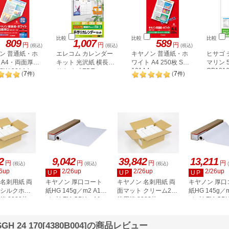
比較
比較
比較
809
1,007
589
円
円
円
(税込)
(税込)
(税込)
ン 普通紙・ホ
エレコム カレンダー
キヤノン 普通紙・ホ
ヒサゴ 
 A4・両面厚口
キット 光沢紙 横長吊
ワイト A4 250枚 SW-
マリン 
101A4
OP121
SW-201A4
りタイプ EDT-
7
7
(
件
)
(
件
)
CALA4WK
2
9,042
39,842
13,211
円
円
円
円
(税込)
(税込)
(税込)
6up
2/26up
2/26up
2/26up
UP
UP
UP
 名刺用紙 両
キヤノン 厚口コート
キヤノン 名刺用紙 両
キヤノン 厚口
 シルクホワ
紙HG 145g／m2 A1サ
面マット クリーム2
紙HG 145g／
箱 8000枚
イズ LFM-CPH／A1／
徳用箱 8000枚
イズ LFM-CP
2
145 8961B006
3255C004
145 8961B00
 24 170[4380B004]の商品レビュー