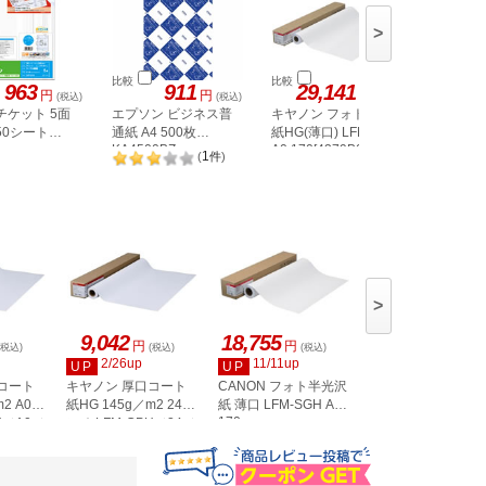
>
比較
比較
比較
963
911
29,141
円
円
円
(税込)
(税込)
(税込)
チケット 5面
エプソン ビジネス普
キヤノン フォト光沢
エーワン
50シート
通紙 A4 500枚
紙HG(薄口) LFM-GPH
ット A4 
6
KA4500BZ
A0 170[4379B006]
地 20シー
1
(
件
)
>
9,042
18,755
9,977
円
円
円
(税込)
(税込)
(税込)
(税込)
2/26up
11/11up
11/11up
UP
UP
UP
コート
キヤノン 厚口コート
CANON フォト半光沢
CANON 普通紙 2本
LFM-PPS2 36 64
m2 A0サ
紙HG 145g／m2 24イ
紙 薄口 LFM-SGH A1
170
H／A0／
ンチ LFM-CPH／24／
5
145 8961B004