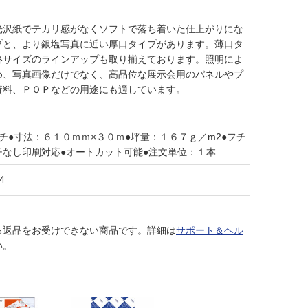
光沢紙でテカリ感がなくソフトで落ち着いた仕上がりにな
プと、より銀塩写真に近い厚口タイプがあります。薄口タ
格サイズのラインアップも取り揃えております。照明によ
め、写真画像だけでなく、高品位な展示会用のパネルやプ
資料、ＰＯＰなどの用途にも適しています。
チ●寸法：６１０ｍｍ×３０ｍ●坪量：１６７ｇ／m2●フチ
チなし印刷対応●オートカット可能●注文単位：１本
4
る返品をお受けできない商品です。詳細は
サポート＆ヘル
い。