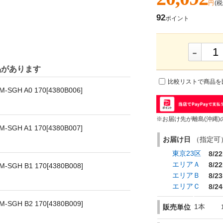
円
(税
92
ポイント
-
品があります
比較リストで商品を
H A0 170[4380B006]
※お届け先が離島(沖縄)
H A1 170[4380B007]
お届け日
（指定可） 
東京23区
8/22
エリアＡ
8/22
H B1 170[4380B008]
エリアＢ
8/23
エリアＣ
8/24
H B2 170[4380B009]
1本
販売単位