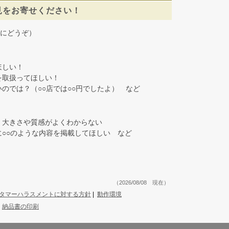
見をお寄せください！
にどうぞ）
しい！
取扱ってほしい！
では？（○○店では○○円でしたよ） など
大きさや質感がよくわからない
○○のような内容を掲載してほしい など
（2026/08/08 現在）
タマーハラスメントに対する方針
|
動作環境
|
納品書の印刷