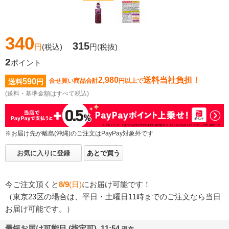
340
315
円
(税込)
円
(税抜)
2
ポイント
2,980
送料当社負担！
590
合せ買い商品合計
円以上で
送料
円
(送料・基準金額はすべて税込)
※お届け先が離島(沖縄)のご注文はPayPay対象外です
お気に入りに登録
あとで買う
今ご注文頂くと
8/9
(日)
にお届け可能です！
（東京23区の場合は、平日・土曜日11時までのご注文なら当日
お届け可能です。）
最短お届け可能日 (指定可) 11:54