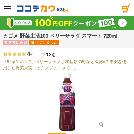
メニュー
カゴメ 野菜生活100 ベリーサラダ スマート 720ml
合せ買い商品
値下げしました
4
12
件
favorite_border
名
「野菜生活100」ベリーサラダは20種類の野菜と6種類の果実を使
用した野菜果実ミックスジュースです。