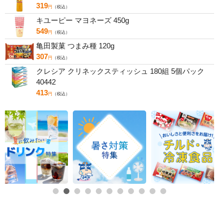
319
円
（税込）
キユーピー マヨネーズ 450g
549
円
（税込）
亀田製菓 つまみ種 120g
307
円
（税込）
クレシア クリネックスティッシュ 180組 5個パック
40442
413
円
（税込）