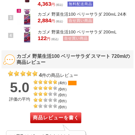
4,363
無料配送商品
円
(税込)
カゴメ 野菜生活100 ベリーサラダ 200mL 24本
3
2,884
合せ買い商品
円
(税込)
カゴメ 野菜生活100 ベリーサラダ 200mL
4
122
合せ買い商品
円
(税込)
カゴメ 野菜生活100 ベリーサラダ スマート 720mlの
商品レビュー
4
件の商品レビュー
5.0
4
(
件)
0
(
件)
0
(
件)
評価の平均
0
(
件)
0
(
件)
商品レビューを書く