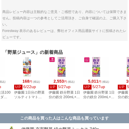
商品レビュー内容は主観的なご意見・ご感想であり、内容については保障できま
せん。投稿内容は一つの参考としてご活用頂き、ご自身で確認の上、ご購入下さ
い。
Forestway 表示のあるレビューは、弊社オフィス用品通販サイトに投稿されたレ
ビューです。
「野菜ジュース」の新着商品
168
2,553
5,011
1
円
円
円
税込)
(税込)
(税込)
(税込)
p
6/22up
5/27up
5/27up
UP
UP
UP
UP
活100
伊藤園 1日分の野菜
伊藤園 鉄分野菜 1日
伊藤園 鉄分野菜 1日
伊藤園
ラダ
ソルティトマト
分の鉄分 200mL×24
分の鉄分 200mL×48
分の鉄分
330mL
本
本
この商品を買った人はこんな商品も買っています