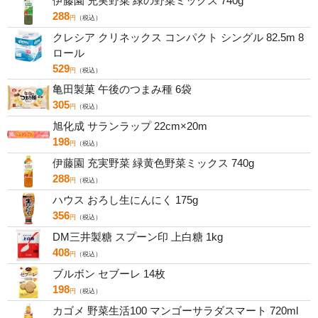
伊藤園 充実野菜 緑の野菜ミックス 740g
288
円
（税込）
クレシア クリネックス コンパクト シングル 82.5m 8
ロール
529
円
（税込）
亀田製菓 午後のつまみ種 6袋
305
円
（税込）
旭化成 サランラップ 22cm×20m
198
円
（税込）
伊藤園 充実野菜 緑黄色野菜ミックス 740g
288
円
（税込）
ハウス おろし生にんにく 175g
356
円
（税込）
DM三井製糖 スプーン印 上白糖 1kg
408
円
（税込）
ブルボン セブーレ 14枚
198
円
（税込）
カゴメ 野菜生活100 マンゴーサラダスマート 720ml