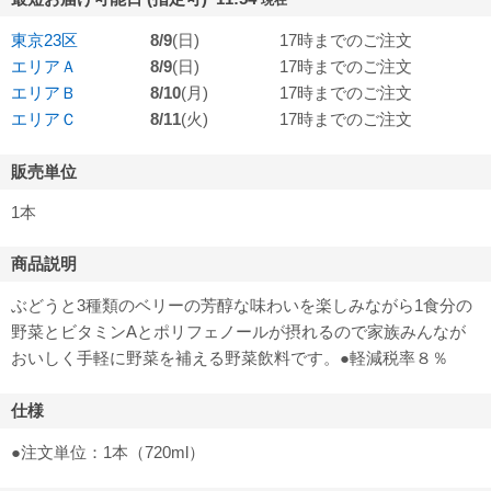
現在
東京23区
8/9
(日)
17時までのご注文
エリアＡ
8/9
(日)
17時までのご注文
エリアＢ
8/10
(月)
17時までのご注文
エリアＣ
8/11
(火)
17時までのご注文
販売単位
1本
商品説明
ぶどうと3種類のベリーの芳醇な味わいを楽しみながら1食分の
野菜とビタミンAとポリフェノールが摂れるので家族みんなが
おいしく手軽に野菜を補える野菜飲料です。●軽減税率８％
仕様
●注文単位：1本（720ml）