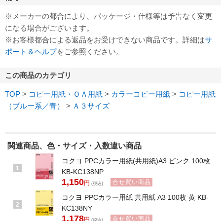
※メーカーの都合により、パッケージ・仕様等は予告なく変更
になる場合がございます。
※お客様都合による返品をお受けできない商品です。詳細は
サ
ポート＆ヘルプ
をご参照ください。
この商品のカテゴリ
TOP
>
コピー用紙・ＯＡ用紙
>
カラーコピー用紙
>
コピー用紙
（ブルー系／青）
>
Ａ３サイズ
関連商品、色・サイズ・入数違い商品
コクヨ PPCカラー用紙(共用紙)A3 ピンク 100枚
1
KB-KC138NP
1,150
合せ買い商品
円
(税込)
コクヨ PPCカラー用紙 共用紙 A3 100枚 黄 KB-
2
KC138NY
1,178
合せ買い商品
円
(税込)