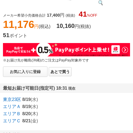
41
円
17,400
メーカー希望小売価格合計
(税抜)
%OFF
11,176
10,160
円
(税込)
円
(税抜)
51
ポイント
※お届け先が離島(沖縄)のご注文はPayPay対象外です
お気に入りに登録
あとで買う
最短お届け可能日(指定可) 18:31
現在
東京23区
8/19
(水)
エリアＡ
8/19
(水)
エリアＢ
8/20
(木)
エリアＣ
8/21
(金)