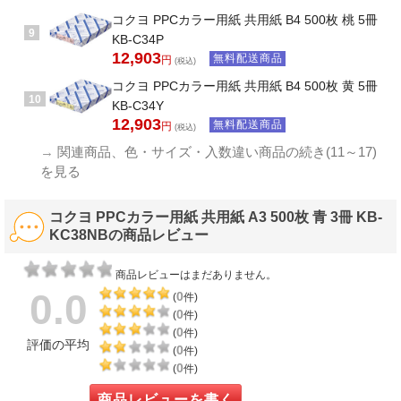
コクヨ PPCカラー用紙 共用紙 B4 500枚 桃 5冊
9
KB-C34P
12,903
無料配送商品
円
(税込)
コクヨ PPCカラー用紙 共用紙 B4 500枚 黄 5冊
10
KB-C34Y
12,903
無料配送商品
円
(税込)
→
関連商品、色・サイズ・入数違い商品の続き(11～17)
を見る
コクヨ PPCカラー用紙 共用紙 A3 500枚 青 3冊 KB-
KC38NBの商品レビュー
商品レビューはまだありません。
0.0
0
(
件)
0
(
件)
0
(
件)
評価の平均
0
(
件)
0
(
件)
商品レビューを書く