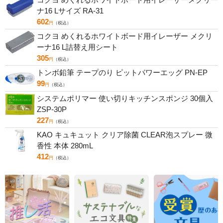
ナ16 Lサイズ RA-31
602
円
（税込）
コクヨ めくれるホワイトボード用イレーザー メクリ
ーナ16 L詰替え用シート
305
円
（税込）
トンボ鉛筆 テープのり ピットパワーエッグ PN-EP
99
円
（税込）
システムポリマー 使い切りキッチンスポンジ 30個入
ZSP-30P
227
円
（税込）
KAO キュキュット クリア除菌 CLEAR泡スプレー 微
香性 本体 280mL
412
円
（税込）