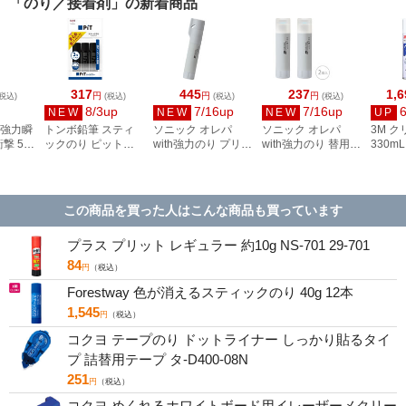
「のり／接着剤」の新着商品
317
445
237
1,6
円
円
円
税込)
(税込)
(税込)
(税込)
8/3up
7/16up
7/16up
NEW
NEW
NEW
UP
 強力瞬
トンボ鉛筆 スティ
ソニック オレパ
ソニック オレパ
3M ク
撃 5g
ックのり ピットハ
with強力のり プリン
with強力のり 替用の
330mL
イパワーSブラック
トカッターとのり
り 2個入 SP-2850
CLEA
3コパック HCB-315
グレー SP-2824-GL
この商品を買った人はこんな商品も買っています
プラス プリット レギュラー 約10g NS-701 29-701
84
円
（税込）
Forestway 色が消えるスティックのり 40g 12本
1,545
円
（税込）
コクヨ テープのり ドットライナー しっかり貼るタイ
プ 詰替用テープ タ-D400-08N
251
円
（税込）
コクヨ めくれるホワイトボード用イレーザーメクリー