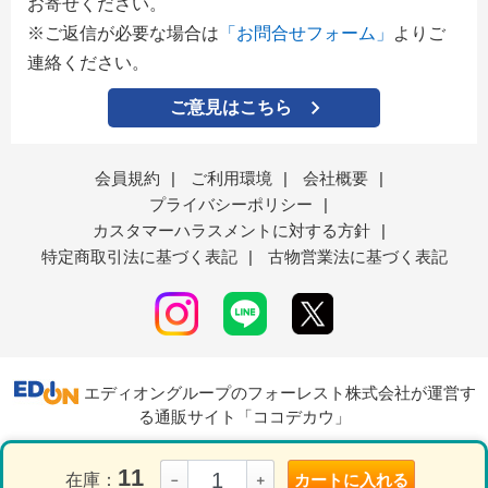
お寄せください。
※ご返信が必要な場合は
「お問合せフォーム」
よりご
連絡ください。
ご意見はこちら
会員規約
|
ご利用環境
|
会社概要
|
プライバシーポリシー
|
カスタマーハラスメントに対する方針
|
特定商取引法に基づく表記
|
古物営業法に基づく表記
エディオングループのフォーレスト株式会社が運営す
る通販サイト「ココデカウ」
11
在庫：
カートに入れる
－
＋
表示モード
ＰＣ
スマートフォン