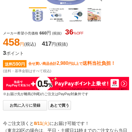
36
円
660
メーカー希望小売価格
(税抜)
%OFF
458
417
円
(税込)
円
(税抜)
3
ポイント
2,980
送料当社負担！
590
合せ買い商品合計
円以上で
送料
円
(送料・基準金額はすべて税込)
※お届け先が離島(沖縄)のご注文はPayPay対象外です
お気に入りに登録
あとで買う
今ご注文頂くと
8/11
(火)
にお届け可能です！
（東京23区の場合は、平日・土曜日11時までのご注文なら当日