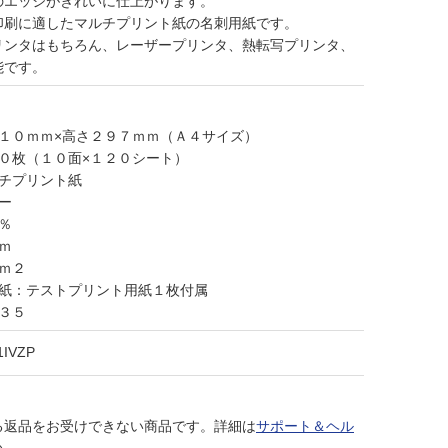
のエッジがきれいに仕上がります。
印刷に適したマルチプリント紙の名刺用紙です。
リンタはもちろん、レーザープリンタ、熱転写プリンタ、
能です。
２１０ｍｍ×高さ２９７ｍｍ（Ａ４サイズ）
０枚（１０面×１２０シート）
ルチプリント紙
ー
％
ｍ
ｍ２
用紙：テストプリント用紙１枚付属
３５
1IVZP
る返品をお受けできない商品です。詳細は
サポート＆ヘル