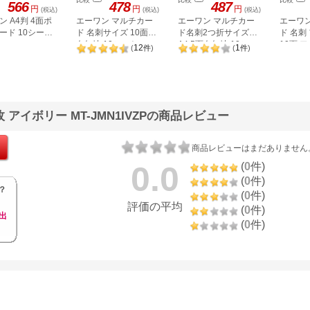
566
478
487
円
円
円
(税込)
(税込)
(税込)
ン A4判 4面ポ
エーワン マルチカー
エーワン マルチカー
エーワ
ード 10シート
ド 名刺サイズ 10面・
ド名刺2つ折サイズ
ド 名刺
白無地 10シート
A4 5面白無地 10シー
10面 
12
1
(
件
)
(
件
)
51002
ト 51077
 アイボリー MT-JMN1IVZPの商品レビュー
商品レビューはまだありません
0.0
(
0
件)
(
0
件)
？
(
0
件)
評価の平均
(
0
件)
出
(
0
件)