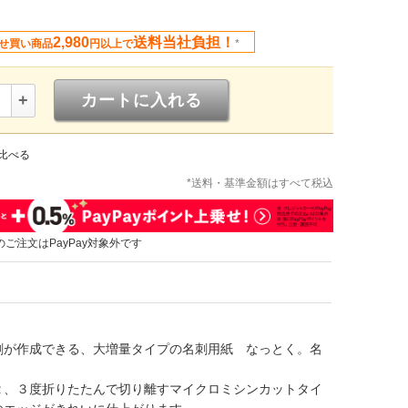
2,980
送料当社負担！
せ買い商品
円以上で
*
+
カートに入れる
比べる
*送料・基準金額はすべて税込
のご注文はPayPay対象外です
刺が作成できる、大増量タイプの名刺用紙 なっとく。名
２、３度折りたたんで切り離すマイクロミシンカットタイ