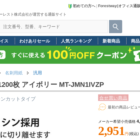
初めての方へ
|
Forestway(オフィス通
ーレスト株式会社が運営する通販サイト
イス
わけありセール
人気ランキング
新着商品
商品
名刺用紙
汎用
0枚 アイボリー MT-JMN1IVZP
合せ買い商品
シンカットタイプ
最初の商品レビュ
4
メーカー希望小売価格
2,951
円
(税込)