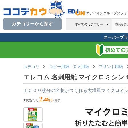
エディオングループのフォ
カテゴリーから探す
すべてのカテゴリー
▼
スーパープラ
カテゴリ
コピー用紙・ＯＡ用紙
プリント用紙
エレコム 名刺用紙 マイクロミシン 120
１２００枚分の名刺がつくれる大増量マイクロミ
2.
46
1枚あたり
円
(税込)