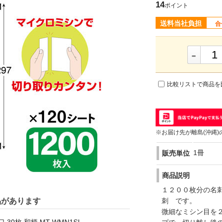
14
ポイント
送料当社負担
合
-
比較リストで商品を
※お届け先が離島(沖縄)
1冊
販売単位
商品説明
１２００枚分の名
品があります
刺 です。
微細なミシン目を