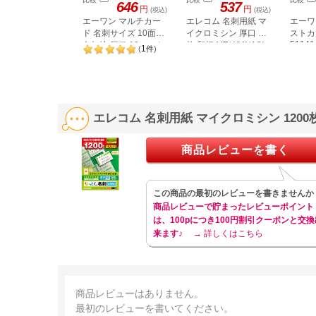
646
537
円
円
(税込)
(税込)
エーワン マルチカー
エレコム 名刺用紙 マ
エーワ
ド 名刺サイズ 10面・
イクロミシン 厚口 30
ストカ
51141
白無地 厚口 10シート
枚 和柄 MT-WMN1SI
1
(
件
)
51261
エレコム 名刺用紙 マイクロミシン 1200枚
商品レビューを書く
この商品の最初のレビューを書きませんか
商品レビューで貯まったレビューポイント
は、100pにつき100円割引クーポンと交換
来ます♪
→ 詳しくはこちら
商品レビューはありません。
最初のレビューを書いてください。