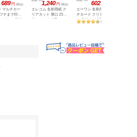
689
1,240
602
3,
円
円
円
(税込)
(税込)
(税込)
ン マルチカー
エレコム 名刺用紙 ク
エーワン 名刺用マル
コクヨ 
 フチまで印刷
リアカット 厚口 250
チカード クリアエッ
印刷10
アイボリー 厚口
枚 ホワイト MT-
ジ 厚口 A4 10面 10枚
白100枚 
3
(
件
)
JMK2WNZ
51677
。