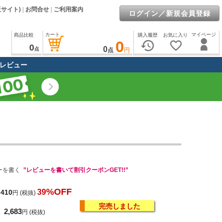
販サイト)
|
お問合せ
|
ご利用案内
ログイン／新規会員登録
カート
マイページ
商品比較
購入履歴
お気に入り
0
history
favorite_border
0
0
点
点
円
レビュー
ーを書く
”レビューを書いて割引クーポンGET!!”
%OFF
39
,410
円
(税抜)
完売しました
2,683
円
(税抜)