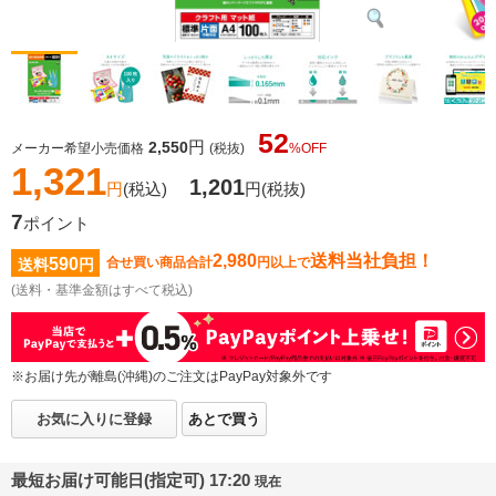
52
円
2,550
メーカー希望小売価格
(税抜)
%OFF
1,321
1,201
円
(税込)
円
(税抜)
7
ポイント
2,980
送料当社負担！
590
合せ買い商品合計
円以上で
送料
円
(送料・基準金額はすべて税込)
※お届け先が離島(沖縄)のご注文はPayPay対象外です
お気に入りに登録
あとで買う
最短お届け可能日(指定可) 17:20
現在