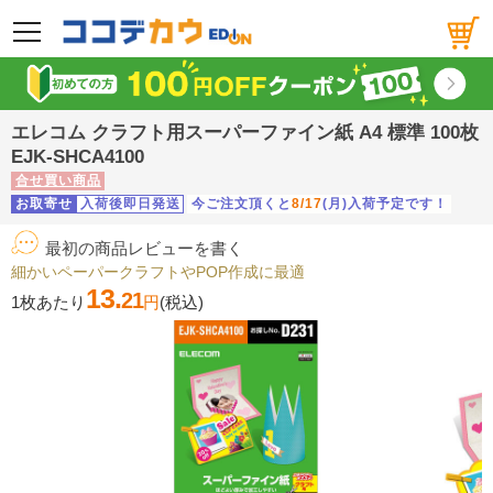
メニュー
エレコム クラフト用スーパーファイン紙 A4 標準 100枚
EJK-SHCA4100
合せ買い商品
お取寄せ
入荷後即日発送
今ご注文頂くと
8/17
(月)入荷予定です！
最初の商品レビューを書く
細かいペーパークラフトやPOP作成に最適
13.
21
1枚あたり
円
(税込)