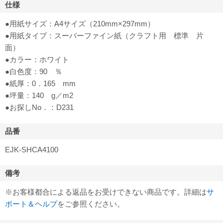
仕様
●用紙サイズ：A4サイズ（210mm×297mm）
●用紙タイプ：スーパーファイン紙（クラフト用 標準 片
面）
●カラー：ホワイト
●白色度：90 ％
●紙厚：0．165 mm
●坪量：140 g／m2
●お探しNo．：D231
品番
EJK-SHCA4100
備考
※お客様都合による返品をお受けできない商品です。詳細は
サ
ポート＆ヘルプ
をご参照ください。