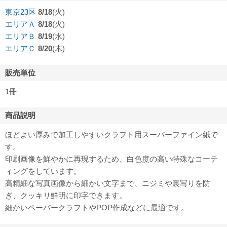
東京23区
8/18
(火)
エリアＡ
8/18
(火)
エリアＢ
8/19
(水)
エリアＣ
8/20
(木)
販売単位
1冊
商品説明
ほどよい厚みで加工しやすいクラフト用スーパーファイン紙で
す。
印刷画像を鮮やかに再現するため、白色度の高い特殊なコーテ
ィングをしています。
高精細な写真画像から細かい文字まで、ニジミや裏写りを防
ぎ、クッキリ鮮明に印字できます。
細かいペーパークラフトやPOP作成などに最適です。