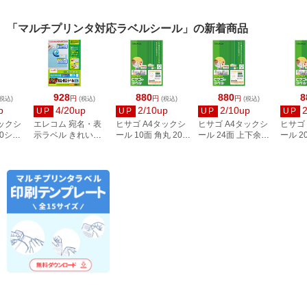
「マルチプリンタ対応ラベルシール」の新着商品
928
880
880
8
円
円
円
税込)
(税込)
(税込)
(税込)
p
4/20up
2/10up
2/10up
UP
UP
UP
UP
タックシ
エレコム 宛名・表
ヒサゴ A4タックシ
ヒサゴ A4タックシ
ヒサゴ
00シー
示ラベル きれい貼
ール 10面 角丸 20シ
ール 24面 上下余白
ール 2
3
44面付 20枚 EDT-
ート FSCOP868
20シート
FSCOP
TMEX44
FSCOP883