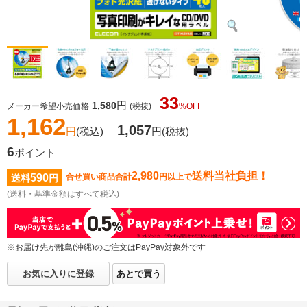
33
円
1,580
メーカー希望小売価格
(税抜)
%OFF
1,162
1,057
円
(税込)
円
(税抜)
6
ポイント
2,980
送料当社負担！
590
合せ買い商品合計
円以上で
送料
円
(送料・基準金額はすべて税込)
※お届け先が離島(沖縄)のご注文はPayPay対象外です
お気に入りに登録
あとで買う