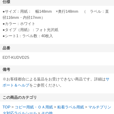
仕様
●サイズ：用紙： 幅148mm ×奥行148mm （ ラベル：直
径116mm・内径17mm）
●カラー：ホワイト
●タイプ（用紙）：フォト光沢紙
●シート1：ラベル数：40枚入
品番
EDT-KUDVD2S
備考
※お客様都合による返品をお受けできない商品です。詳細は
サ
ポート＆ヘルプ
をご参照ください。
この商品のカテゴリ
TOP
>
コピー用紙・ＯＡ用紙
>
粘着ラベル用紙
>
マルチプリン
タ対応ラベルシール
>
その他