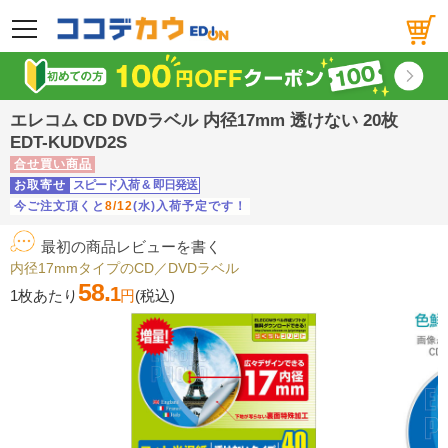
メニュー
エレコム CD DVDラベル 内径17mm 透けない 20枚
EDT-KUDVD2S
合せ買い商品
お取寄せ
スピード入荷
&
即日発送
今ご注文頂くと
8/12
(水)入荷予定です！
最初の商品レビューを書く
内径17mmタイプのCD／DVDラベル
58.
1
1枚あたり
円
(税込)