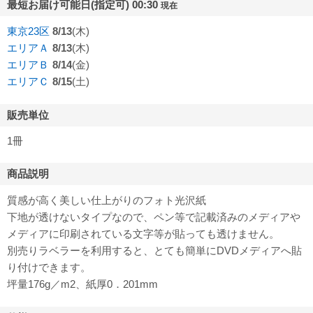
最短お届け可能日(指定可) 00:30
現在
東京23区
8/13
(木)
エリアＡ
8/13
(木)
エリアＢ
8/14
(金)
エリアＣ
8/15
(土)
販売単位
1冊
商品説明
質感が高く美しい仕上がりのフォト光沢紙
下地が透けないタイプなので、ペン等で記載済みのメディアや
メディアに印刷されている文字等が貼っても透けません。
別売りラベラーを利用すると、とても簡単にDVDメディアへ貼
り付けできます。
坪量176g／m2、紙厚0．201mm