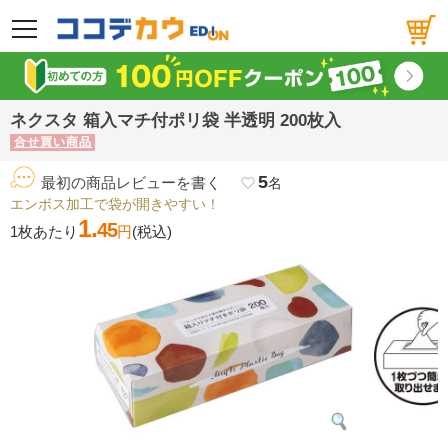
メニュー
ネクスタ 箱入マチ付ポリ袋 半透明 200枚入
合せ買い商品
5
最初の商品レビューを書く
favorite_border
名
エンボス加工で袋が開きやすい！
1.
45
1枚あたり
円
(税込)