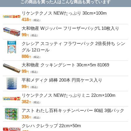
この商品を買った人はこんな商品も買っています
リケンテクノス NEWたっぷり 30cm×100m
418
円
（税込）
大和物産 Wジッパー フリーザーバッグL 10枚入り
99
円
（税込）
クレシア スコッティ フラワーパック 2倍長持ち シン
グル 12ロール
886
円
（税込）
大和物産 クッキングシート 30cm×5m 81069
99
円
（税込）
平和メディク 綿棒 200本 円筒ケース入り
99
円
（税込）
リケンテクノス NEWたっぷりミニ 22cm×100m
382
円
（税込）
アスト わたし百科キッチンペーパー 80組 3個パック
338
円
（税込）
クレハ クレラップ 22cm×50m