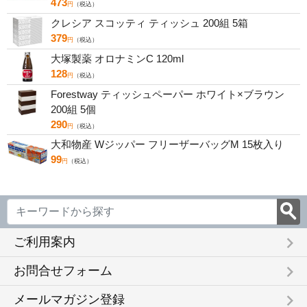
473
円
（税込）
クレシア スコッティ ティッシュ 200組 5箱
379
円
（税込）
大塚製薬 オロナミンC 120ml
128
円
（税込）
Forestway ティッシュペーパー ホワイト×ブラウン
200組 5個
290
円
（税込）
大和物産 Wジッパー フリーザーバッグM 15枚入り
99
円
（税込）
keyboard_arrow_right
ご利用案内
keyboard_arrow_right
お問合せフォーム
keyboard_arrow_right
メールマガジン登録