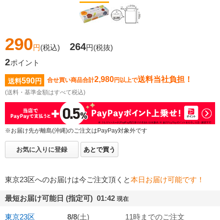
290
264
円
(税込)
円
(税抜)
2
ポイント
2,980
送料当社負担！
590
合せ買い商品合計
円以上で
送料
円
(送料・基準金額はすべて税込)
※お届け先が離島(沖縄)のご注文はPayPay対象外です
お気に入りに登録
あとで買う
東京23区へのお届けは今ご注文頂くと
本日お届け可能です！
最短お届け可能日 (指定可) 01:42
現在
東京23区
8/8
(土)
11時までのご注文