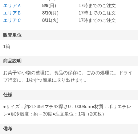
エリアＡ
8/9
(日)
17時までのご注文
エリアＢ
8/10
(月)
17時までのご注文
エリアＣ
8/11
(火)
17時までのご注文
販売単位
1箱
商品説明
お菓子や小物の整理に。食品の保存に。ごみの処理に。ドライ
ブ行楽に。1枚ずつ簡単に取り出せます。
仕様
●サイズ：約21×35×マチ4×厚さ0．0008cm●材質：ポリエチレ
ン●耐冷温度：約－30度●注文単位：1箱（200枚）
備考