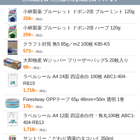
小林製薬 ブルーレット ドボン2倍 ブルーミント 120g
259
円
（税込）
小林製薬 ブルーレット ドボン2倍 ハーブ 120g
259
円
（税込）
クラフト封筒 角5 85g／m2 100枚 K85-K5
573
円
（税込）
大和物産 Wジッパー フリーザーバッグS 20枚入り
99
円
（税込）
ラベルシール A4 24面 四辺余白 100枚 ABC1-404-
RB19
1,718
円
（税込）
Forestway OPPテープ 65μ 48mm×50m 透明 1巻
176
円
（税込）
ラベルシール A4 12面 四辺余白付・角丸100枚 ABC1-
404-RB13
1,718
円
（税込）
サントリー こだわり酒場のタコハイ 350ml