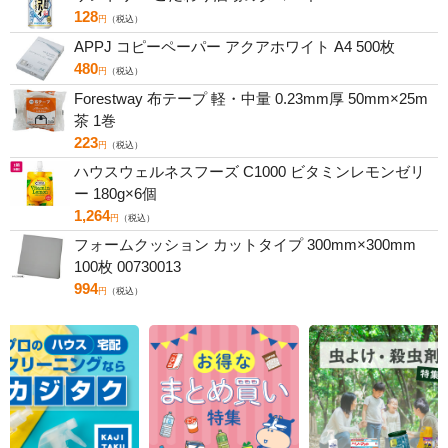
128
円
（税込）
APPJ コピーペーパー アクアホワイト A4 500枚
480
円
（税込）
Forestway 布テープ 軽・中量 0.23mm厚 50mm×25m
茶 1巻
223
円
（税込）
ハウスウェルネスフーズ C1000 ビタミンレモンゼリ
ー 180g×6個
1,264
円
（税込）
フォームクッション カットタイプ 300mm×300mm
100枚 00730013
994
円
（税込）