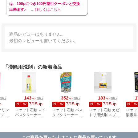
は、100pにつき100円割引クーポンと交換
出来ます♪
→ 詳しくはこちら
商品レビューはありません。
最初のレビューを書いてください。
「掃除用洗剤」の新着商品
143
352
183
1
円
円
円
税込)
(税込)
(税込)
(税込)
p
7/15up
7/15up
7/15up
NEW
NEW
NEW
NE
クリン
ロケット石鹸 マイ
ロケット石鹸 バス
ロケット石鹸 カビ
ロケッ
ッ フ
バスクリーナー
タブクリーナー 詰
トリ用洗剤 スプレ
酸素系
り 本
500mL
替用 900mL
ー 泡タイプ 300mL
ーナー
390mL
この商品を買った人はこんな商品も買っています