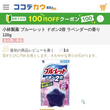
メニュー
小林製薬 ブルーレット ドボン2倍 ラベンダーの香り
120g
合せ買い商品
1
最初の商品レビューを書く
favorite_border
名
流すたびに汚れを落とします。さわやかな香りが広がります。