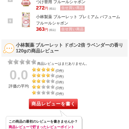
つけ替用 フルールシャボン
272
合せ買い商品
円
(税込)
小林製薬 ブルーレット プレミアム パフューム
9
フルールシャボン
363
合せ買い商品
円
(税込)
小林製薬 ブルーレット ドボン2倍 ラベンダーの香り
120gの商品レビュー
商品レビューはまだありません。
0.0
0
(
件)
0
(
件)
0
(
件)
評価の平均
0
(
件)
0
(
件)
商品レビューを書く
この商品の最初のレビューを書きませんか？
商品レビューで貯まったレビューポイント