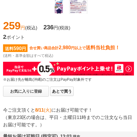
259
236
円
(税込)
円
(税抜)
2
ポイント
2,980
送料当社負担！
590
合せ買い商品合計
円以上で
送料
円
(送料・基準金額はすべて税込)
※お届け先が離島(沖縄)のご注文はPayPay対象外です
お気に入りに登録
あとで買う
今ご注文頂くと
8/11
(火)
にお届け可能です！
（東京23区の場合は、平日・土曜日11時までのご注文なら当日
お届け可能です。）
最短お届け可能日 (指定可) 13:03
現在