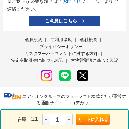
※ご返信が必要な場合は
「お問合せフォーム」
よりご
連絡ください。
ご意見はこちら
会員規約
|
ご利用環境
|
会社概要
|
プライバシーポリシー
|
カスタマーハラスメントに対する方針
|
特定商取引法に基づく表記
|
古物営業法に基づく表記
エディオングループのフォーレスト株式会社が運営す
る通販サイト「ココデカウ」
11
在庫：
カートに入れる
－
＋
表示モード
ＰＣ
スマートフォン