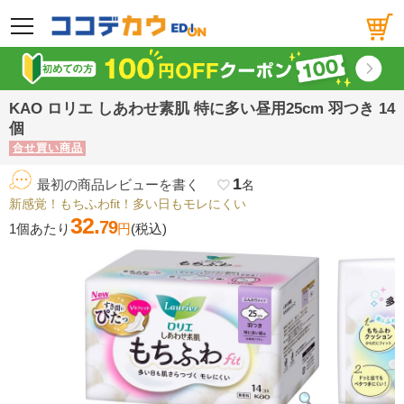
メニュー
KAO ロリエ しあわせ素肌 特に多い昼用25cm 羽つき 14
個
合せ買い商品
1
最初の商品レビューを書く
favorite_border
名
新感覚！もちふわfit！多い日もモレにくい
32.
79
1個あたり
円
(税込)