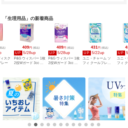
「生理用品」の新着商品
409
409
431
4
円
円
円
税込)
(税込)
(税込)
(税込)
p
5/28up
5/28up
5/22up
UP
UP
UP
UP
ディスク
P&G ウィスパー 1枚
P&G ウィスパー 1枚
ユニ・チャーム ソ
ユニ・
グレー
2役Wガード 3cc 無
2役Wガード 3cc さ
フィ クールフレッ
フィ 
香料 40枚
わやかな香り 40枚
シュ 涼感おりもの
シュ 
シート 50枚
のシート