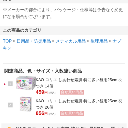
※メーカーの都合により、パッケージ・仕様等は予告なく変更
になる場合がございます。
この商品のカテゴリ
TOP
>
日用品・防災用品
>
メディカル用品
>
生理用品
>
ナプ
キン
関連商品、色・サイズ・入数違い商品
KAO ロリエ しあわせ素肌 特に多い昼用25cm 羽
1
つき 14個
459
合せ買い商品
円
(税込)
KAO ロリエ しあわせ素肌 特に多い昼用25cm 羽
2
つき 26個
856
合せ買い商品
円
(税込)