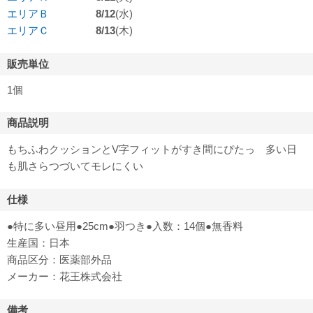
エリアＢ
8/12
(水)
エリアＣ
8/13
(木)
販売単位
1個
商品説明
もちふわクッションとV字フィットがすき間にぴたっ 多い日
も肌さらつづいてモレにくい
仕様
●特に多い昼用●25cm●羽つき●入数：14個●無香料
生産国：日本
商品区分：医薬部外品
メーカー：花王株式会社
備考