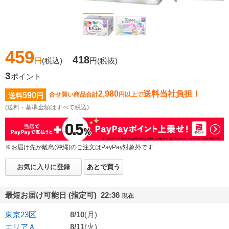
459
418
円
(税込)
円
(税抜)
3
ポイント
2,980
送料当社負担！
590
合せ買い商品合計
円以上で
送料
円
(送料・基準金額はすべて税込)
※お届け先が離島(沖縄)のご注文はPayPay対象外です
お気に入りに登録
あとで買う
最短お届け可能日 (指定可) 22:36
現在
東京23区
8/10
(月)
エリアＡ
8/11
(火)