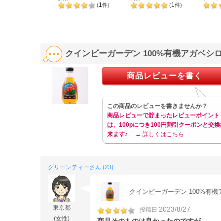
120g
120g
リーム 
1
1
(
件
)
(
件
)
クインビーガーデン 100%有機アガベシロ
商品レビューを書く
この商品のレビューを書きませんか？
商品レビューで貯まったレビューポイント
は、100pにつき100円割引クーポンと交換
来ます♪
→ 詳しくはこちら
グリーンティーさん (23)
クインビーガーデン 100%有機
東京都
2023/8/27
投稿日
(女性)
商品そのものは良かったのですが……