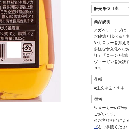
1本
販売単位
商品説明
アガベシロップは
お砂糖と比べると
やカロリーを抑え
多様な食文化への
証」「コーシャ認
ヴィーガンを実践
８％
仕様
●注文単位：１本
備考
※メーカーの都合
ございます。
※お客様都合によ
プ
をご参照くださ