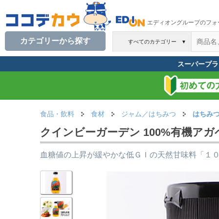
エディオングループのフォ
カテゴリーから探す
すべてのカテゴリー
▼
スーパープラ
食品・飲料
食材
ジャム／はちみつ
はちみ
クインビーガーデン 100%有機アガ
血糖値の上昇が緩やかな低ＧＩの天然甘味料「１