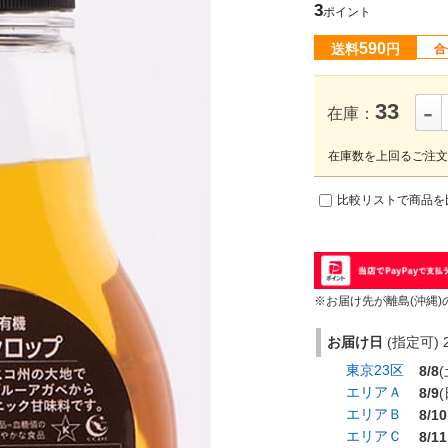
3
ポイント
590
送料
円
合
-
33
在庫：
在庫数を上回るご注文
比較リストで商品を
※お届け先が離島(沖縄)
お届け日
(指定可) 2
東京23区
8/8
(
エリアＡ
8/9
(
エリアＢ
8/10
エリアＣ
8/11