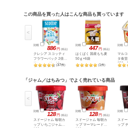
この商品を買った人はこんな商品も買っています
<
比較
比較
比較
886
447
円
円
(税込)
(税込)
クレシア スコッティ
はくばく 国産もち麦
マルコ
フラワーパック 2倍長
50ｇ×6袋
タ食堂
650g 
持ち シングル 12ロー
37
1
(
件
)
(
件
)
ル
「ジャム／はちみつ」でよく売れている商品
<
比較
比較
比較
128
128
円
円
(税込)
(税込)
スドージャム 毎朝カ
スドージャム 毎朝カ
スドー
ップ いちごジャム
ップ マーマレード
ップ 