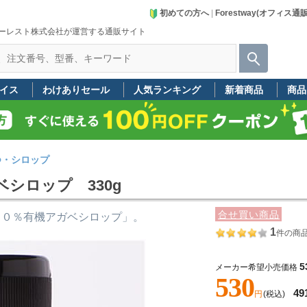
初めての方へ
|
Forestway(オフィス通
ーレスト株式会社が運営する通販サイト
イス
わけありセール
人気ランキング
新着商品
商品
つ・シロップ
ベシロップ 330g
合せ買い商品
００％有機アガベシロップ」。
1
件の商
5
メーカー希望小売価格
530
49
円
(税込)