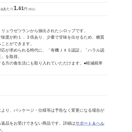
1.
61
1gあたり
円
(税込)
、リュウゼツランから抽出されたシロップです。
甘味度が約１．３倍あり、少量で甘味を出せるため、糖質
ることができます。
対応が求められる時代に、「有機ＪＡＳ認証」「ハラル認
証」を取得。
する方の食生活にも取り入れていただけます。●軽減税率
により、パッケージ・仕様等は予告なく変更になる場合が
る返品をお受けできない商品です。詳細は
サポート＆ヘル
い。