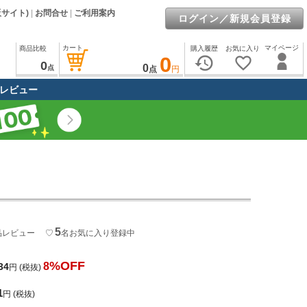
販サイト)
|
お問合せ
|
ご利用案内
ログイン／新規会員登録
カート
マイページ
商品比較
購入履歴
お気に入り
0
history
favorite_border
0
0
点
点
円
レビュー
5
品レビュー
♡
名
お気に入り登録中
%OFF
8
34
円
(税抜)
1
円
(税抜)