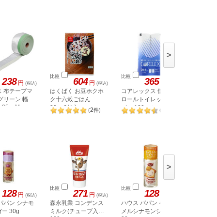
>
比較
比較
比較
238
604
365
円
円
円
(税込)
(税込)
(税込)
ス 布テープマ
はくばく お豆ホクホ
コアレックス 倍巻き
明治屋 
グリーン 幅
ク十六穀ごはん
ロールトイレットペー
国産真い
×25m M-
30g×6袋入
パー 120m シングル 6
トマト煮
2
24
(
件
)
(
件
)
0
ロール
>
比較
比較
比較
128
271
128
円
円
円
(税込)
(税込)
(税込)
パパン シナモ
森永乳業 コンデンス
ハウス パパン キャラ
ハウス 
ー 30g
ミルク(チューブ入り)
メルシナモンシュガー
シュガー 