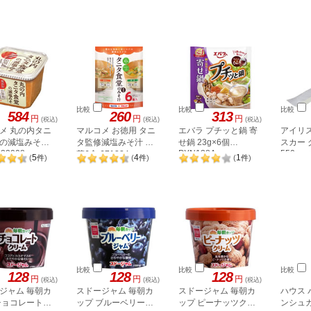
比較
比較
比較
584
260
313
円
円
円
(税込)
(税込)
(税込)
メ 丸の内タニ
マルコメ お徳用 タニ
エバラ プチッと鍋 寄
アイリ
の減塩みそ
タ監修減塩みそ汁 野
せ鍋 23g×6個
スカー 
422008
PYN138A
550mm
菜6食 671334
5
4
1
(
件
)
(
件
)
(
件
)
NTM55
比較
比較
比較
128
128
128
円
円
円
(税込)
(税込)
(税込)
ジャム 毎朝カ
スドージャム 毎朝カ
スドージャム 毎朝カ
ハウス 
チョコレートク
ップ ブルーベリージ
ップ ピーナッツクリ
ンシュガ