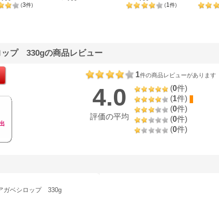
120g
ャム 120g
ーム 120g
3
1
(
件
)
(
件
)
ップ 330gの商品レビュー
1
件の商品レビューがあります
4.0
(
0
件)
(
1
件)
(
0
件)
評価の平均
(
0
件)
出
(
0
件)
アガベシロップ 330g
。