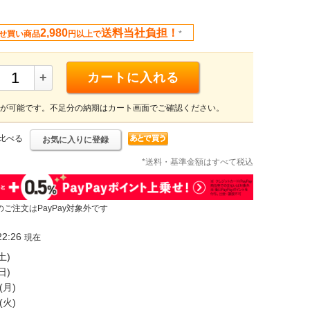
2,980
送料当社負担！
せ買い商品
円以上で
*
+
カートに入れる
が可能です。不足分の納期はカート画面でご確認ください。
比べる
お気に入りに登録
*送料・基準金額はすべて税込
のご注文はPayPay対象外です
2:26
現在
土)
日)
(月)
(火)