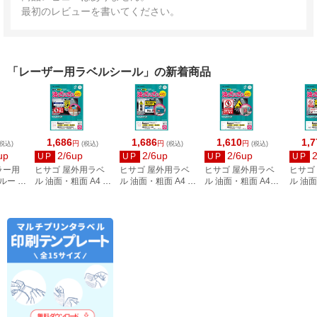
最初のレビューを書いてください。
「レーザー用ラベルシール」の新着商品
1,686
1,686
1,610
1,7
円
円
円
税込)
(税込)
(税込)
(税込)
up
2/6up
2/6up
2/6up
UP
UP
UP
UP
ラー用
ヒサゴ 屋外用ラベ
ヒサゴ 屋外用ラベ
ヒサゴ 屋外用ラベ
ヒサゴ
ルー Y-
ル 油面・粗面 A4 24
ル 油面・粗面 A4 12
ル 油面・粗面 A4ノ
ル 油面
面 角丸 10シート
面 角丸 10シート
ーカット 10シート
ーカッ
KLPAB701S
KLPAB861S
KLPAB862S
KLPAB