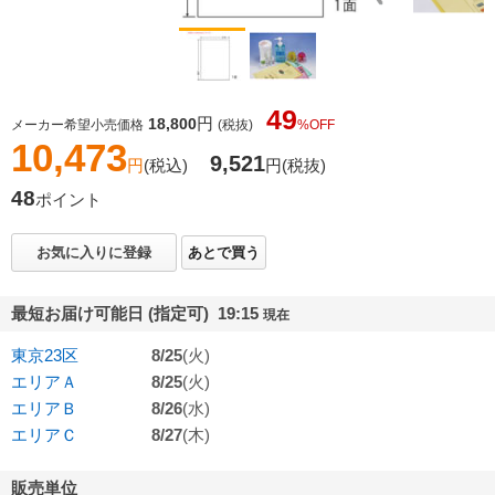
49
円
18,800
メーカー希望小売価格
(税抜)
%OFF
10,473
9,521
円
(税込)
円
(税抜)
48
ポイント
お気に入りに登録
あとで買う
最短お届け可能日 (指定可) 19:15
現在
東京23区
8/25
(火)
エリアＡ
8/25
(火)
エリアＢ
8/26
(水)
エリアＣ
8/27
(木)
販売単位