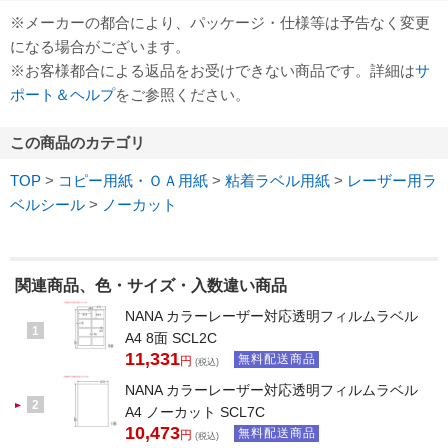
※メーカーの都合により、パッケージ・仕様等は予告なく変更
になる場合がございます。
※お客様都合による返品をお受けできない商品です。詳細は
サ
ポート＆ヘルプ
をご参照ください。
この商品のカテゴリ
TOP
>
コピー用紙・ＯＡ用紙
>
粘着ラベル用紙
>
レーザー用ラ
ベルシール
>
ノーカット
関連商品、色・サイズ・入数違い商品
NANA カラーレーザー対応透明フィルムラベル
1
A4 8面 SCL2C
11,331
無料配送商品
円
(税込)
NANA カラーレーザー対応透明フィルムラベル
2
A4 ノーカット SCL7C
10,473
無料配送商品
円
(税込)