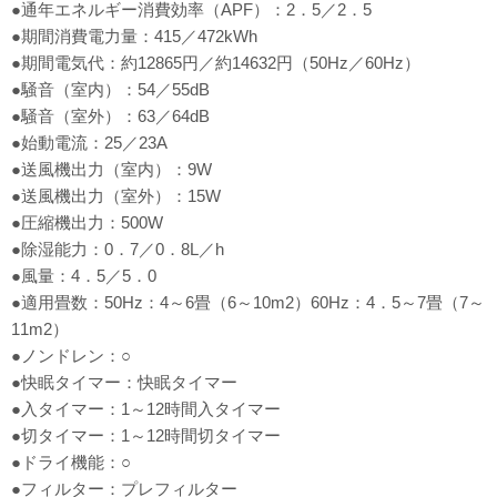
●通年エネルギー消費効率（APF）：2．5／2．5
●期間消費電力量：415／472kWh
●期間電気代：約12865円／約14632円（50Hz／60Hz）
●騒音（室内）：54／55dB
●騒音（室外）：63／64dB
●始動電流：25／23A
●送風機出力（室内）：9W
●送風機出力（室外）：15W
●圧縮機出力：500W
●除湿能力：0．7／0．8L／h
●風量：4．5／5．0
●適用畳数：50Hz：4～6畳（6～10m2）60Hz：4．5～7畳（7～
11m2）
●ノンドレン：○
●快眠タイマー：快眠タイマー
●入タイマー：1～12時間入タイマー
●切タイマー：1～12時間切タイマー
●ドライ機能：○
●フィルター：プレフィルター