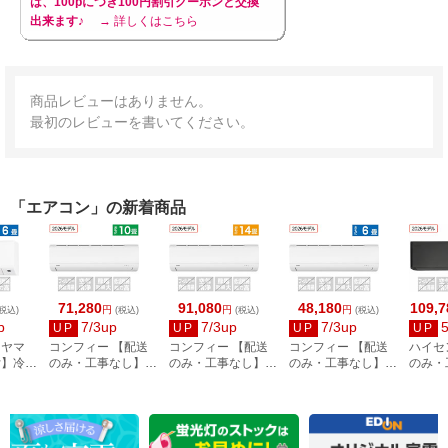
は、100pにつき100円割引クーポンと交換
出来ます♪
→ 詳しくはこちら
商品レビューはありません。
最初のレビューを書いてください。
「エアコン」の新着商品
71,280
91,080
48,180
109,7
円
円
円
税込)
(税込)
(税込)
(税込)
p
7/3up
7/3up
7/3up
UP
UP
UP
UP
ーヤマ
コンフィー 【配送
コンフィー 【配送
コンフィー 【配送
ハイセ
付】冷房
のみ・工事なし】冷
のみ・工事なし】冷
のみ・工事なし】冷
のみ・
2.2kW
暖房エアコン 10畳
暖房エアコン 14畳
暖房エアコン 6畳用
畳向け 
用 CYA-281C(W)
用 CYA-401C(W)
CYA-221C(W)
angle 
ーズ HA
BS