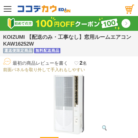
メニュー
KOIZUMI 【配送のみ・工事なし】窓用ルームエアコン
KAW16252W
運送便限定商品
無料配送商品
2
最初の商品レビューを書く
favorite_border
名
前面パネルを取り外して手入れもしやすい