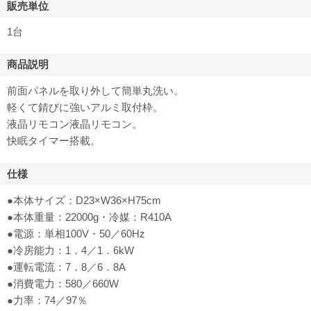
販売単位
1台
商品説明
前面パネルを取り外して簡単丸洗い。
軽くて錆びに強いアルミ取付枠。
液晶リモコン液晶リモコン。
快眠タイマー搭載。
仕様
●本体サイズ：D23×W36×H75cm
●本体重量：22000g・冷媒：R410A
●電源：単相100V・50／60Hz
●冷房能力：1．4／1．6kW
●運転電流：7．8／6．8A
●消費電力：580／660W
●力率：74／97％