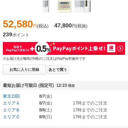
52,580
47,800
円
(税込)
円
(税抜)
239
ポイント
※お届け先が離島(沖縄)のご注文はPayPay対象外です
お気に入りに登録
あとで買う
最短お届け可能日 (指定可) 12:23
現在
東京23区
8/7
(金)
エリアＡ
8/7
(金)
17時までのご注文
エリアＢ
8/8
(土)
17時までのご注文
エリアＣ
8/9
(日)
17時までのご注文