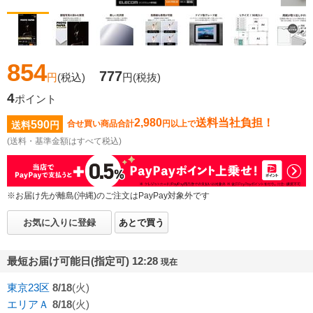
854
777
円
(税込)
円
(税抜)
4
ポイント
2,980
送料当社負担！
590
合せ買い商品合計
円以上で
送料
円
(送料・基準金額はすべて税込)
※お届け先が離島(沖縄)のご注文はPayPay対象外です
お気に入りに登録
あとで買う
最短お届け可能日(指定可) 12:28
現在
東京23区
8/18
(火)
エリアＡ
8/18
(火)