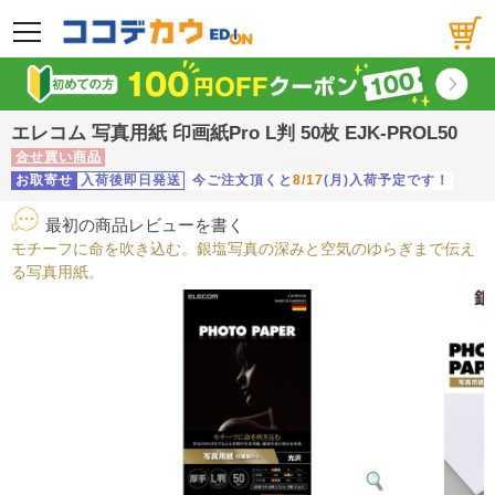
メニュー
エレコム 写真用紙 印画紙Pro L判 50枚 EJK-PROL50
合せ買い商品
お取寄せ
入荷後即日発送
今ご注文頂くと
8/17
(月)入荷予定です！
最初の商品レビューを書く
モチーフに命を吹き込む。銀塩写真の深みと空気のゆらぎまで伝え
る写真用紙。