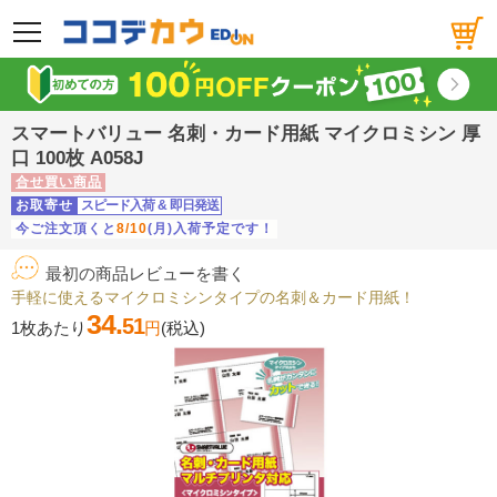
メニュー
スマートバリュー 名刺・カード用紙 マイクロミシン 厚
口 100枚 A058J
合せ買い商品
お取寄せ
スピード入荷
&
即日発送
今ご注文頂くと
8/10
(月)入荷予定です！
最初の商品レビューを書く
手軽に使えるマイクロミシンタイプの名刺＆カード用紙！
34.
51
1枚あたり
円
(税込)