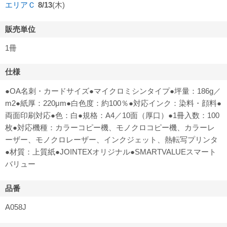
エリアＣ
8/13
(木)
販売単位
1冊
仕様
●OA名刺・カードサイズ●マイクロミシンタイプ●坪量：186g／
m2●紙厚：220μm●白色度：約100％●対応インク：染料・顔料●
両面印刷対応●色：白●規格：A4／10面（厚口）●1冊入数：100
枚●対応機種：カラーコピー機、モノクロコピー機、カラーレ
ーザー、モノクロレーザー、インクジェット、熱転写プリンタ
●材質：上質紙●JOINTEXオリジナル●SMARTVALUEスマート
バリュー
品番
A058J