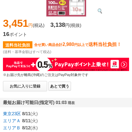
3,451
3,138
円
(税込)
円
(税抜)
16
ポイント
2,980
送料当社負担！
送料当社負担
合せ買い商品合計
円以上で
(送料・基準金額はすべて税込)
※お届け先が離島(沖縄)のご注文はPayPay対象外です
お気に入りに登録
あとで買う
最短お届け可能日(指定可) 01:03
現在
東京23区
8/11
(火)
エリアＡ
8/11
(火)
エリアＢ
8/12
(水)