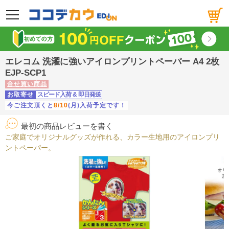
メニュー
エレコム 洗濯に強いアイロンプリントペーパー A4 2枚
EJP-SCP1
合せ買い商品
お取寄せ
スピード入荷
&
即日発送
今ご注文頂くと
8/10
(月)入荷予定です！
最初の商品レビューを書く
ご家庭でオリジナルグッズが作れる、カラー生地用のアイロンプリ
ントペーパー。