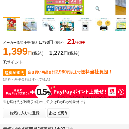
21
円
1,793
メーカー希望小売価格
(税込)
%OFF
1,399
1,272
円
(税込)
円
(税抜)
7
ポイント
2,980
送料当社負担！
590
合せ買い商品合計
円以上で
送料
円
(送料・基準金額はすべて税込)
※お届け先が離島(沖縄)のご注文はPayPay対象外です
お気に入りに登録
あとで買う
最短お届け可能日(指定可) 14:07