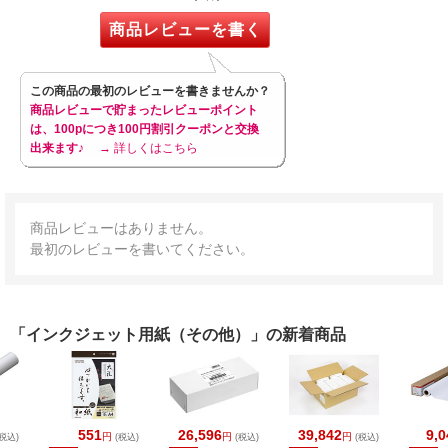
商品レビューを書く
この商品の最初のレビューを書きませんか？
商品レビューで貯まったレビューポイント
は、100pにつき100円割引クーポンと交換
出来ます♪
→ 詳しくはこちら
商品レビューはありません。
最初のレビューを書いてください。
「インクジェット用紙（その他）」の新着商品
551
26,596
39,842
9,0
円
円
円
税込)
(税込)
(税込)
(税込)