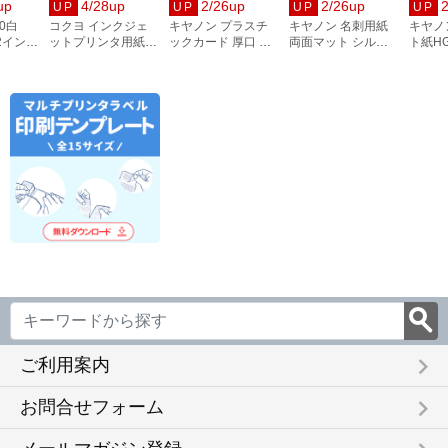
up
4/28up
2/26up
2/26up
UP
UP
UP
UP
0白
コクヨ インクジェ
キヤノン プラスチ
キヤノン 名刺用紙
キヤノ
 2インチ
ットプリンタ用紙
ックカード 厚口 両
両面マット シルク
ト紙HG
和紙 A4 10枚 大礼柄
面 角丸 ピュアホワ
ホワイト 徳用箱
A1サイ
KJ-W110-6
イト 250枚
8000枚 3255C002
／A1／
2858V428
8961B
keyboard_arrow_right
ご利用案内
keyboard_arrow_right
お問合せフォーム