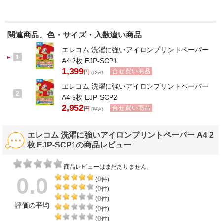
関連商品、色・サイズ・入数違い商品
エレコム 洗濯に強いアイロンプリントペーパー
1
A4 2枚 EJP-SCP1
1,399
合せ買い商品
円
(税込)
エレコム 洗濯に強いアイロンプリントペーパー
2
A4 5枚 EJP-SCP2
2,952
合せ買い商品
円
(税込)
エレコム 洗濯に強いアイロンプリントペーパー A4 2
枚 EJP-SCP1の商品レビュー
商品レビューはまだありません。
0.0
0
(
件)
0
(
件)
0
(
件)
評価の平均
0
(
件)
0
(
件)