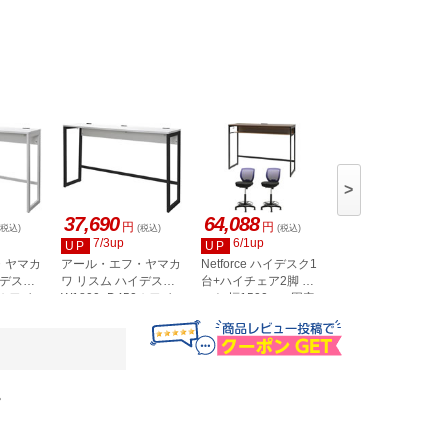
>
37,690
64,088
64,088
円
円
円
(税込)
(税込)
(税込)
(税込)
7/3up
6/1up
6/1up
UP
UP
UP
・ヤマカ
アール・エフ・ヤマカ
Netforce ハイデスク1
Netforce ハイデス
イデスク
ワ リスム ハイデスク
台+ハイチェア2脚 セ
台+ハイチェア2脚 
0ホワイ
W1800×D450ホワイ
ット 幅1500mm 固定
ット 幅1500mm 固
 2ヶ口
ト×ブラック脚 2ヶ口
脚 キャスター脚 デス
脚 キャスター脚 デ
FFHD-
コンセント付 RFFHD-
クチェア BK×WN チ
クチェア BK×WN 
1845WH-BL
ェア NV HD154-
ェア GY
CRHFLBWNV
HD1545CRHFLBW
Y
。