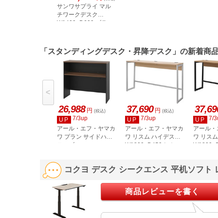
サンワサプライ マル
チワークデスク
W1400×D600 ブラッ
ク SH-MX1460BK
「スタンディングデスク・昇降デスク」の新着商
<
26,988
37,690
37,69
円
円
(税込)
(税込)
7/3up
7/3up
7/3
UP
UP
UP
アール・エフ・ヤマカ
アール・エフ・ヤマカ
アール・
ワ プラン サイドハイ
ワ リスム ハイデスク
ワ リス
テーブル
W1800×D450ナチュ
W1800
W1200×D400 ウォル
ラル×ホワイト脚 2ヶ
ナット×
ナット黒脚 RFPSH-
口コンセント付
口コンセ
コクヨ デスク シークエンス 平机ソフト 
1240DM-BL
RFFHD-1845NA-WL
RFFHD-
商品レビューを書く