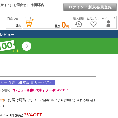
販サイト)
|
お問合せ
|
ご利用案内
ログイン／新規会員登録
カート
マイページ
商品比較
購入履歴
お気に入り
0
history
favorite_border
0
0
点
点
円
レビュー
カー直送
組立設置サービス付
ーを書く
”レビューを書いて割引クーポンGET!!”
金)
にお届け可能です！
（品切れ等によりお届けが遅れる場合は
。）
%OFF
35
28,570
円
(税込)