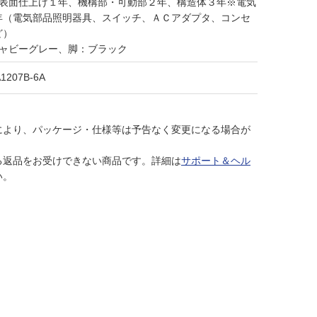
・表面仕上げ１年、機構部・可動部２年、構造体３年※電気
年（電気部品照明器具、スイッチ、ＡＣアダプタ、コンセ
ど）
シャビーグレー、脚：ブラック
1207B-6A
により、パッケージ・仕様等は予告なく変更になる場合が
る返品をお受けできない商品です。詳細は
サポート＆ヘル
い。