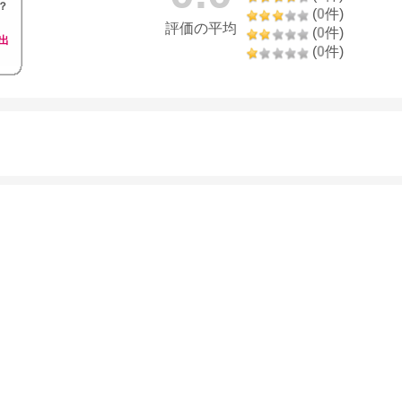
？
(
0
件)
評価の平均
(
0
件)
出
(
0
件)