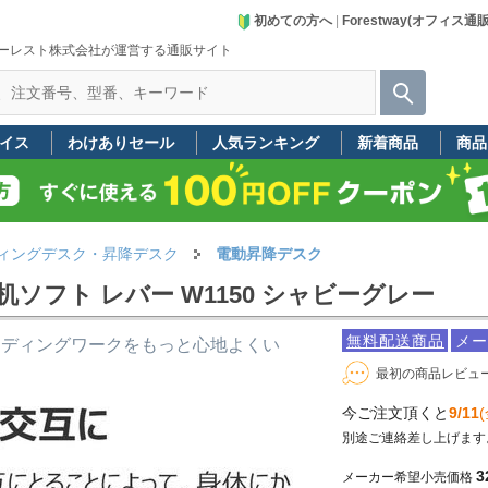
初めての方へ
|
Forestway(オフィス通
ーレスト株式会社が運営する通販サイト
イス
わけありセール
人気ランキング
新着商品
商品
ィングデスク・昇降デスク
電動昇降デスク
ソフト レバー W1150 シャビーグレー
無料配送商品
メー
ンディングワークをもっと心地よくい
最初の商品レビュ
今ご注文頂くと
9/11
(
別途ご連絡差し上げます
3
メーカー希望小売価格