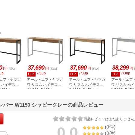
品
0
37,690
37,690
38,299
円
円
円
円
(税込)
(税込)
(税込)
up
7/3up
7/3up
7/3up
UP
UP
UP
エフ・ヤマカ
アール・エフ・ヤマカ
アール・エフ・ヤマカ
アール・エフ
ム ハイデスク
ワ リスム ハイデスク
ワ リスム ハイデスク
ワ リスム ハ
×D450ウォル
W1800×D450ウォル
W1800×D450ナチュ
W1800×D45
ブラック脚 2
ナット×ホワイト脚 2
ラル×ブラック脚 2口
ト×ホワイト脚
ント付
口コンセント付
コンセント付 RFFHD-
コンセント付 R
レバー W1150 シャビーグレーの商品レビュー
1845DM-BL
RFFHD-1845DM-WL
1845NA-BL
1845WH-WL
商品レビューはまだありません
0.0
(
0
件)
(
0
件)