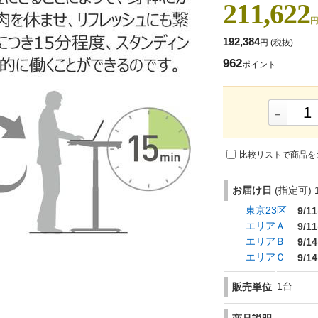
211,622
円
192,384
円
(税抜)
962
ポイント
-
比較リストで商品を
お届け日
(指定可) 1
東京23区
9/11
エリアＡ
9/11
エリアＢ
9/14
エリアＣ
9/14
1台
販売単位