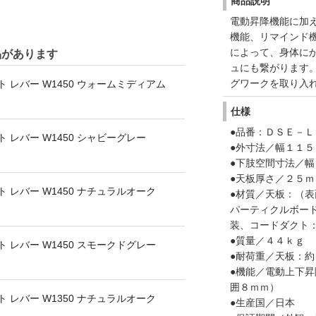
商品説明
電動昇降機能に加
機能、リマインド
によって、身体に
品があります
ュにも繋がります
グワークを取り入
 レバー W1450 ウォームミディアム
仕様
●品番：ＤＳＥ－
 レバー W1450 シャビーグレー
●外寸法／幅１１５
●下肢空間寸法／
●天板厚さ／２５ｍ
 レバー W1450 ナチュラルオーク
●材質／天板：（
パーティクルボー
装、コードダクト
●質量／４４ｋｇ
 レバー W1450 スモークドグレー
●耐荷重／天板：
●機能／電動上下
囲８ｍｍ）
 レバー W1350 ナチュラルオーク
●生産国／日本