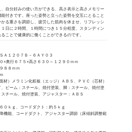
え、自分好みの使い方ができる、高さ表示と高さメモリー
機能付きです。座った姿勢と立った姿勢を交互にとること
かかる重さを調節し、疲労した筋肉を休ませ、リフレッシ
。１日に２時間、１時間につき１５分程度、スタンディン
れることで健康的に働くことができるのです。
ＬＳＡ１２０７Ｂ－６ＡＹ０３
０×奥行６７５×高さ６３０～１２９０ｍｍ
幅９８８ｍｍ
ｍ
表面材）メラミン化粧板（エッジ）ＡＢＳ、ＰＶＣ（芯材）
ド、ビーム：スチール、焼付塗装、脚：スチール、焼付塗
：スチール、焼付塗装、アジャスター：ＡＢＳ
約６０ｋｇ、コードダクト：約５ｋｇ
昇降機能、コードダクト、アジャスター調節（床傾斜調整範