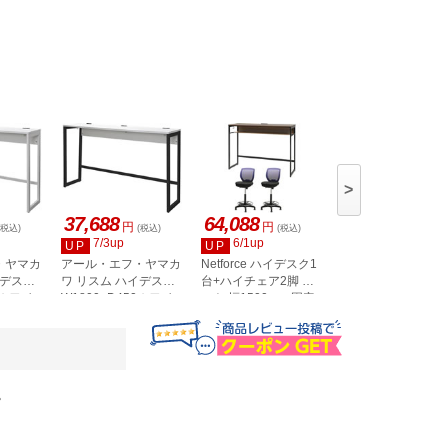
>
37,688
64,088
64,088
円
円
円
(税込)
(税込)
(税込)
(税込)
7/3up
6/1up
6/1up
UP
UP
UP
・ヤマカ
アール・エフ・ヤマカ
Netforce ハイデスク1
Netforce ハイデス
イデスク
ワ リスム ハイデスク
台+ハイチェア2脚 セ
台+ハイチェア2脚 
0ホワイ
W1800×D450ホワイ
ット 幅1500mm 固定
ット 幅1500mm 固
 2ヶ口
ト×ブラック脚 2ヶ口
脚 キャスター脚 デス
脚 キャスター脚 デ
FFHD-
コンセント付 RFFHD-
クチェア BK×WN チ
クチェア BK×WN 
1845WH-BL
ェア NV HD154-
ェア GY
CRHFLBWNV
HD1545CRHFLBW
Y
。