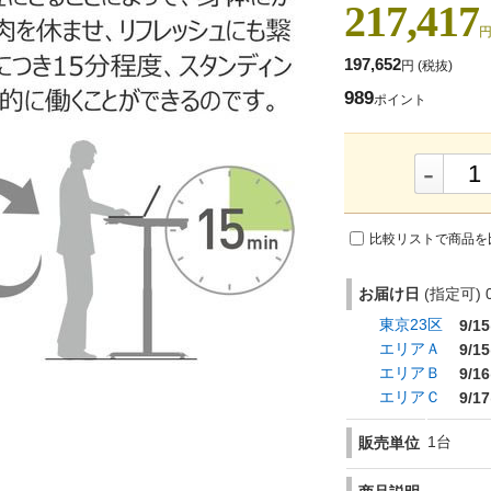
217,417
円
197,652
円
(税抜)
989
ポイント
-
比較リストで商品を
お届け日
(指定可) 0
東京23区
9/15
エリアＡ
9/15
エリアＢ
9/16
エリアＣ
9/17
1台
販売単位