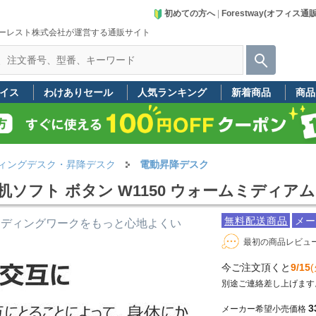
初めての方へ
|
Forestway(オフィス通
ーレスト株式会社が運営する通販サイト
イス
わけありセール
人気ランキング
新着商品
商品
ィングデスク・昇降デスク
電動昇降デスク
机ソフト ボタン W1150 ウォームミディアム
無料配送商品
メー
ンディングワークをもっと心地よくい
最初の商品レビュ
今ご注文頂くと
9/15
(
別途ご連絡差し上げます
3
メーカー希望小売価格