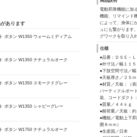
商品説明
電動昇降機能に加
機能、リマインド
によって、身体に
品があります
ュにも繋がります
グワークを取り入
 ボタン W1350 ウォームミディアム
仕様
●品番：ＤＳＥ－
 ボタン W1350 ナチュラルオーク
●外寸法／幅１１５
●下肢空間寸法／
●天板厚さ／２５ｍ
 ボタン W1350 スモークドグレー
●材質／天板：（
パーティクルボー
装、コードダクト
●質量／４４ｋｇ
 ボタン W1350 シャビーグレー
●耐荷重／天板：
●機能／電動上下
囲８ｍｍ）
 ボタン W1750 ナチュラルオーク
●生産国／日本