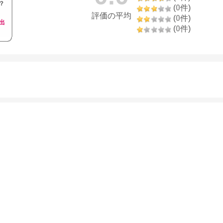
？
(
0
件)
評価の平均
(
0
件)
出
(
0
件)