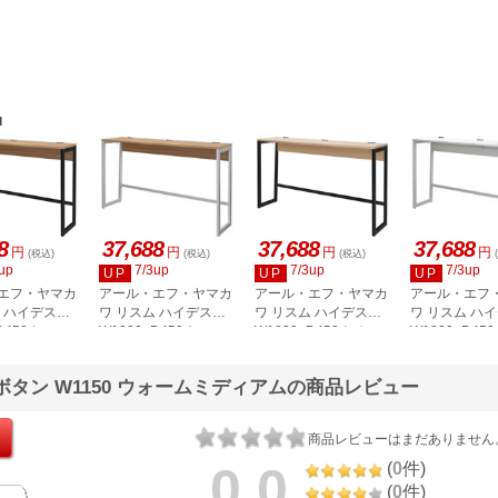
品
8
37,688
37,688
37,688
円
円
円
円
(税込)
(税込)
(税込)
up
7/3up
7/3up
7/3up
UP
UP
UP
エフ・ヤマカ
アール・エフ・ヤマカ
アール・エフ・ヤマカ
アール・エフ
ム ハイデスク
ワ リスム ハイデスク
ワ リスム ハイデスク
ワ リスム ハ
×D450ウォル
W1800×D450ウォル
W1800×D450ナチュ
W1800×D45
ブラック脚 2
ナット×ホワイト脚 2
ラル×ブラック脚 2口
ト×ホワイト脚
ント付
口コンセント付
コンセント付 RFFHD-
コンセント付 R
ボタン W1150 ウォームミディアムの商品レビュー
1845DM-BL
RFFHD-1845DM-WL
1845NA-BL
1845WH-WL
商品レビューはまだありません
0.0
(
0
件)
(
0
件)