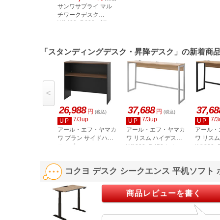
サンワサプライ マル
チワークデスク
W1400×D600 ブラッ
ク SH-MX1460BK
「スタンディングデスク・昇降デスク」の新着商
<
26,988
37,688
37,68
円
円
(税込)
(税込)
7/3up
7/3up
7/3
UP
UP
UP
アール・エフ・ヤマカ
アール・エフ・ヤマカ
アール・
ワ プラン サイドハイ
ワ リスム ハイデスク
ワ リス
テーブル
W1800×D450ナチュ
W1800
W1200×D400 ウォル
ラル×ホワイト脚 2ヶ
ナット×
ナット黒脚 RFPSH-
口コンセント付
口コンセ
コクヨ デスク シークエンス 平机ソフト 
1240DM-BL
RFFHD-1845NA-WL
RFFHD-
商品レビューを書く