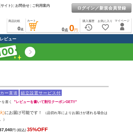
販サイト)
|
お問合せ
|
ご利用案内
ログイン／新規会員登録
カート
マイページ
商品比較
購入履歴
お気に入り
0
history
favorite_border
0
0
点
点
円
レビュー
カー直送
組立設置サービス付
ーを書く
”レビューを書いて割引クーポンGET!!”
火)
にお届け可能です！
（品切れ等によりお届けが遅れる場合は
。）
%OFF
35
37,040
円
(税込)