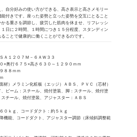
え、自分好みの使い方ができる、高さ表示と高さメモリー
機能付きです。座った姿勢と立った姿勢を交互にとること
かかる重さを調節し、疲労した筋肉を休ませ、リフレッシ
。１日に２時間、１時間につき１５分程度、スタンディン
れることで健康的に働くことができるのです。
ＬＳＡ１２０７Ｍ－６ＡＷ３３
０×奥行６７５×高さ６３０～１２９０ｍｍ
幅９８８ｍｍ
ｍ
表面材）メラミン化粧板（エッジ）ＡＢＳ、ＰＶＣ（芯材）
ド、ビーム：スチール、焼付塗装、脚：スチール、焼付塗
：スチール、焼付塗装、アジャスター：ＡＢＳ
約６０ｋｇ、コードダクト：約５ｋｇ
昇降機能、コードダクト、アジャスター調節（床傾斜調整範