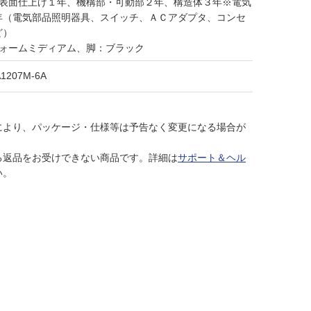
・表面仕上げ１年、機構部・可動部２年、構造体３年※電気
年（電気部品照明器具、スイッチ、ＡＣアダプタ、コンセ
ど）
ウォームミディアム、脚：ブラック
A1207M-6A
により、パッケージ・仕様等は予告なく変更になる場合が
る返品をお受けできない商品です。詳細は
サポート＆ヘル
い。