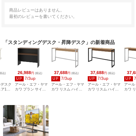
商品レビューはありません。
最初のレビューを書いてください。
「スタンディングデスク・昇降デスク」の新着商品
26,988
37,688
37,688
37,6
円
円
円
税込)
(税込)
(税込)
(税込)
7/3up
7/3up
7/3up
UP
UP
UP
UP
昇降デスク
アール・エフ・ヤマ
アール・エフ・ヤマ
アール・エフ・ヤマ
アール
ェア1脚
カワ プラン サイド
カワ リスム ハイデ
カワ リスム ハイデ
カワ 
00mm
ハイテーブル
スク W1800×D450
スク W1800×D450
スク W
 デス
W1200×D400 ウォ
ナチュラル×ホワイ
ウォルナット×ブラ
ウォル
×WH
ルナット黒脚
ト脚 2ヶ口コンセン
ック脚 2口コンセン
イト脚
RFPSH-1240DM-
ト付 RFFHD-
ト付 RFFHD-
ト付 R
RH1WW
BL
1845NA-WL
1845DM-BL
1845D