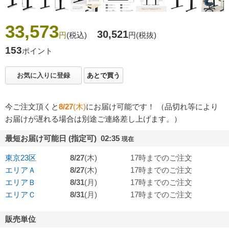
33,573
30,521
円
(税込)
円
(税抜)
153
ポイント
お気に入りに登録
あとで買う
今ご注文頂くと
8/27
(木)
にお届け可能です！ （品切れ等により
お届けが遅れる場合は別途ご連絡差し上げます。）
最短お届け可能日 (指定可) 02:35
現在
東京23区
8/27
(木)
17時までのご注文
エリアＡ
8/27
(木)
17時までのご注文
エリアＢ
8/31
(月)
17時までのご注文
エリアＣ
8/31
(月)
17時までのご注文
販売単位