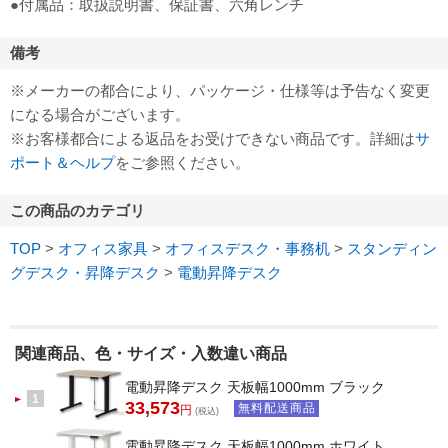
●付属品：取扱説明書、保証書、六角レンチ
備考
※メーカーの都合により、パッケージ・仕様等は予告なく変更
になる場合がございます。
※お客様都合による返品をお受けできない商品です。詳細は
サ
ポート＆ヘルプ
をご参照ください。
この商品のカテゴリ
TOP
>
オフィス家具
>
オフィスデスク・事務机
>
スタンディン
グデスク・昇降デスク
>
電動昇降デスク
関連商品、色・サイズ・入数違い商品
電動昇降デスク 天板幅1000mm ブラック
1
33,573
無料配送商品
円
(税込)
電動昇降デスク 天板幅1000mm ホワイト