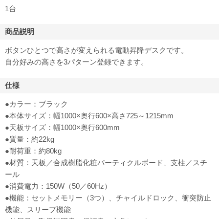
1台
商品説明
ボタンひとつで高さが変えられる電動昇降デスクです。
自分好みの高さを3パターン登録できます。
仕様
●カラー：ブラック
●本体サイズ：幅1000×奥行600×高さ725～1215mm
●天板サイズ：幅1000×奥行600mm
●質量：約22kg
●耐荷重：約80kg
●材質：天板／合成樹脂化粧パーティクルボード、支柱／スチ
ール
●消費電力：150W（50／60Hz）
●機能：セットメモリー（3つ）、チャイルドロック、衝突防止
機能、スリープ機能