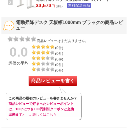
2
33,573
無料配送商品
円
(税込)
電動昇降デスク 天板幅1000mm ブラックの商品レビ
ュー
商品レビューはまだありません。
0.0
0
(
件)
0
(
件)
0
(
件)
評価の平均
0
(
件)
0
(
件)
商品レビューを書く
この商品の最初のレビューを書きませんか？
商品レビューで貯まったレビューポイント
は、100pにつき100円割引クーポンと交換
出来ます♪
→ 詳しくはこちら