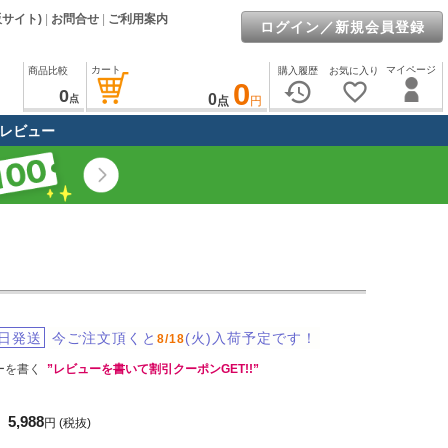
販サイト)
|
お問合せ
|
ご利用案内
ログイン／新規会員登録
カート
マイページ
商品比較
購入履歴
お気に入り
0
history
favorite_border
0
0
点
点
円
レビュー
日発送
今ご注文頂くと
(火)入荷予定です！
8/18
ーを書く
”レビューを書いて割引クーポンGET!!”
5,988
円
(税抜)