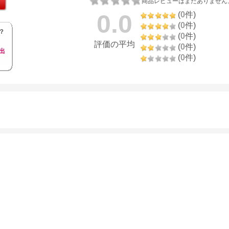
商品レビューはまだありません
0.0
(
0
件)
(
0
件)
？
(
0
件)
評価の平均
(
0
件)
出
(
0
件)