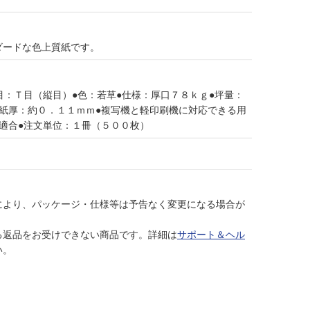
ダードな色上質紙です。
目：Ｔ目（縦目）●色：若草●仕様：厚口７８ｋｇ●坪量：
●紙厚：約０．１１ｍｍ●複写機と軽印刷機に対応できる用
適合●注文単位：１冊（５００枚）
により、パッケージ・仕様等は予告なく変更になる場合が
る返品をお受けできない商品です。詳細は
サポート＆ヘル
い。