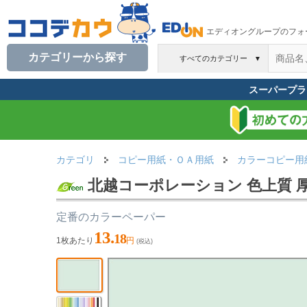
エディオングループのフォ
カテゴリーから探す
すべてのカテゴリー
▼
スーパープラ
カテゴリ
コピー用紙・ＯＡ用紙
カラーコピー用
北越コーポレーション 色上質 厚口 
定番のカラーペーパー
13.
18
1枚あたり
円
(税込)