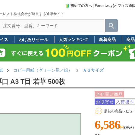
初めての方へ
|
Forestway(オフィス通
ーレスト株式会社が運営する通販サイト
イス
わけありセール
人気ランキング
新着商品
商品
紙
コピー用紙（グリーン系／緑）
Ａ３サイズ
A3 T目 若草 500枚
合せ買い商品
お取寄せ
入荷後即
最初の商品レビュ
6,586
円
(税込)