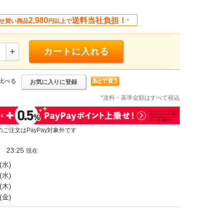
2,980
送料当社負担！
せ買い商品
円以上で
*
+
カートに入れる
比べる
お気に入りに登録
*送料・基準金額はすべて税込
のご注文はPayPay対象外です
23:25
現在
(水)
(水)
(木)
(金)