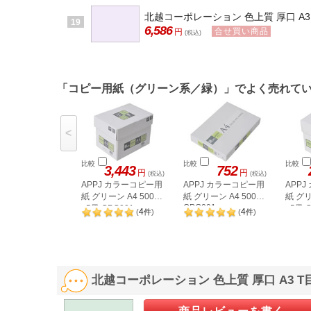
北越コーポレーション 色上質 厚口 A3 T
19
6,586
合せ買い商品
円
(税込)
「コピー用紙（グリーン系／緑）」でよく売れて
<
比較
比較
比較
3,443
752
円
円
(税込)
(税込)
APPJ カラーコピー用
APPJ カラーコピー用
APP
紙 グリーン A4 500枚
紙 グリーン A4 500枚
紙 グリ
CPG001
×5冊 CPG001
×5冊 
4
4
(
件
)
(
件
)
北越コーポレーション 色上質 厚口 A3 T