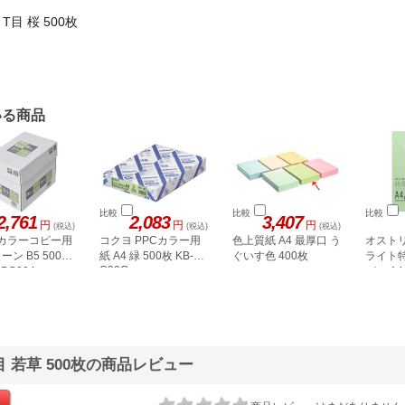
目 桜 500枚
いる商品
比較
比較
比較
2,761
2,083
3,407
円
円
円
(税込)
(税込)
(税込)
J カラーコピー用
コクヨ PPCカラー用
色上質紙 A4 最厚口 う
オスト
ーン B5 500枚
紙 A4 緑 500枚 KB-
ぐいす色 400枚
ライト
C39G
CPG004
パー A
ン 50枚 
目 若草 500枚の商品レビュー