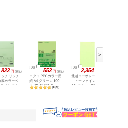
>
比較
比較
比較
822
552
2,354
1,
円
円
円
(税込)
(税込)
(税込)
リッチ リッチ
コクヨ PPCカラー用
北越コーポレーション
APPJ 
特厚カラーペー
紙 A4 グリーン 100枚
ニューファインカラー
紙 グリーン
CPG002
4 ライトグリー
入 KB-C139NG
A3 グリーン 500枚
6
(
件
)
TC-A44