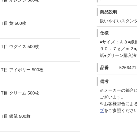
T目 オレンジ 500枚
商品説明
扱いやすいスタン
目 黄 500枚
仕様
●サイズ：Ａ３●紙
T目 ウグイス 500枚
９０．７ｇ／ｍ２
紙●グリーン購入法
品番
5266421
T目 アイボリー 500枚
備考
※メーカーの都合
T目 クリーム 500枚
ございます。
※お客様都合によ
プ
をご参照くださ
T目 銀鼠 500枚