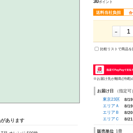
30
ポイント
送料当社負担
合
-
比較リストで商品を
※お届け先が離島(沖縄)
お届け日
（指定可） 
東京23区
8/19
エリアＡ
8/19
エリアＢ
8/20
エリアＣ
8/21
品があります
1冊
販売単位