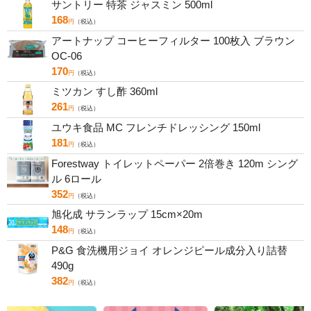
サントリー 特茶 ジャスミン 500ml
168
円
（税込）
アートナップ コーヒーフィルター 100枚入 ブラウン
OC-06
170
円
（税込）
ミツカン すし酢 360ml
261
円
（税込）
ユウキ食品 MC フレンチドレッシング 150ml
181
円
（税込）
Forestway トイレットペーパー 2倍巻き 120m シング
ル 6ロール
352
円
（税込）
旭化成 サランラップ 15cm×20m
148
円
（税込）
P&G 食洗機用ジョイ オレンジピール成分入り詰替
490g
382
円
（税込）