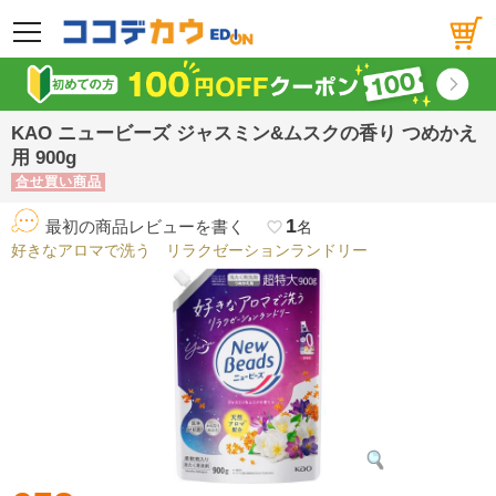
メニュー
KAO ニュービーズ ジャスミン&ムスクの香り つめかえ
用 900g
合せ買い商品
1
最初の商品レビューを書く
favorite_border
名
好きなアロマで洗う リラクゼーションランドリー