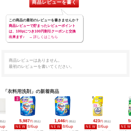
商品レビューを書く
この商品の最初のレビューを書きませんか？
商品レビューで貯まったレビューポイント
は、100pにつき100円割引クーポンと交換
出来ます♪
→ 詳しくはこちら
商品レビューはありません。
最初のレビューを書いてください。
「衣料用洗剤」の新着商品
5,987
1,646
423
5
円
円
円
税込)
(税込)
(税込)
(税込)
5up
8/6up
8/6up
8/6up
NEW
NEW
NEW
NE