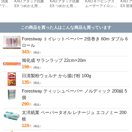
 消臭
KAO アタック抗菌
KAO アタック抗菌
KAO キーピングス
KAO
アワー
EX つめかえ用
EX つめかえ用
ムーザーアイロン用
EX 部
2000g×4個
2000g
しわとり剤 つめか
720g
え 310mL
この商品を買った人はこんな商品も買っています
Forestway トイレットペーパー 2倍巻き 60m ダブル 6
ロール
343
円
（税込）
旭化成 サランラップ 22cm×20m
198
円
（税込）
日清製粉ウェルナ から揚げ粉 100g
135
円
（税込）
Forestway ティッシュペーパー ノルディック 200組 5
個
290
円
（税込）
太洋紙業 ペーパータオル レナージュ エコノミー 200
枚
124
円
（税込）