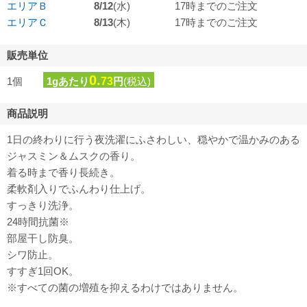
エリアＢ
8/12
(水)
17時までのご注文
エリアＣ
8/13
(木)
17時までのご注文
販売単位
0.
1個
1gあたり
73
円
(税込)
商品説明
1日の終わりに行う夜洗濯にふさわしい、穏やかで温かみのある
ジャスミン＆ムスクの香り。
着る時まで香り長続き。
柔軟剤入りでふんわり仕上げ。
すっきり洗浄。
24時間抗菌※
部屋干し防臭。
シワ防止。
すすぎ1回OK。
※すべての菌の増殖を抑えるわけではありません。