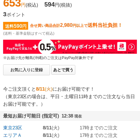
653
594
円
(税込)
円
(税抜)
3
ポイント
2,980
送料当社負担！
590
合せ買い商品合計
円以上で
送料
円
(送料・基準金額はすべて税込)
※お届け先が離島(沖縄)のご注文はPayPay対象外です
お気に入りに登録
あとで買う
今ご注文頂くと
8/11
(火)
にお届け可能です！
（東京23区の場合は、平日・土曜日11時までのご注文なら当日
お届け可能です。）
最短お届け可能日 (指定可) 12:38
現在
東京23区
8/11
(火)
17時までのご注文
エリアＡ
8/11
(火)
17時までのご注文