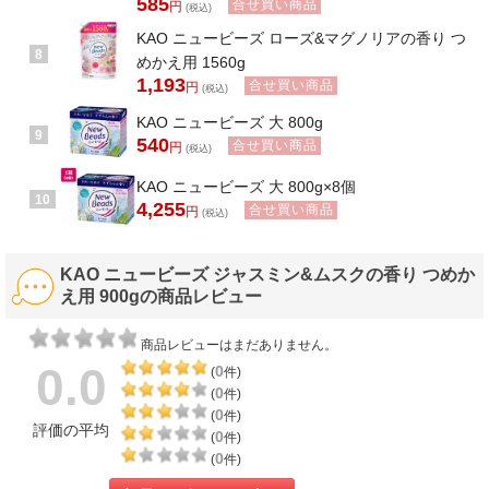
585
合せ買い商品
円
(税込)
KAO ニュービーズ ローズ&マグノリアの香り つ
8
めかえ用 1560g
1,193
合せ買い商品
円
(税込)
KAO ニュービーズ 大 800g
9
540
合せ買い商品
円
(税込)
KAO ニュービーズ 大 800g×8個
10
4,255
合せ買い商品
円
(税込)
KAO ニュービーズ ジャスミン&ムスクの香り つめか
え用 900gの商品レビュー
商品レビューはまだありません。
0.0
0
(
件)
0
(
件)
0
(
件)
評価の平均
0
(
件)
0
(
件)