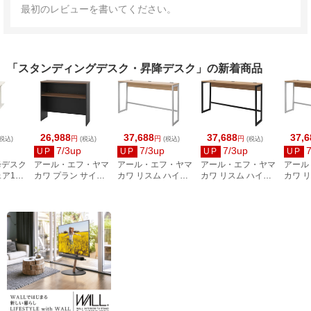
最初のレビューを書いてください。
「スタンディングデスク・昇降デスク」の新着商品
26,988
37,688
37,688
37,6
円
円
円
税込)
(税込)
(税込)
(税込)
7/3up
7/3up
7/3up
UP
UP
UP
UP
昇降デスク
アール・エフ・ヤマ
アール・エフ・ヤマ
アール・エフ・ヤマ
アール
ェア1脚
カワ プラン サイド
カワ リスム ハイデ
カワ リスム ハイデ
カワ 
00mm
ハイテーブル
スク W1800×D450
スク W1800×D450
スク W
 デス
W1200×D400 ウォ
ナチュラル×ホワイ
ウォルナット×ブラ
ウォル
×WH
ルナット黒脚
ト脚 2ヶ口コンセン
ック脚 2口コンセン
イト脚
RFPSH-1240DM-
ト付 RFFHD-
ト付 RFFHD-
ト付 R
RH1WW
BL
1845NA-WL
1845DM-BL
1845D