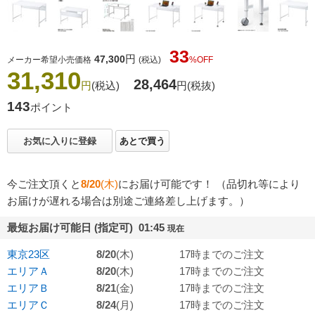
33
円
47,300
メーカー希望小売価格
(税込)
%OFF
31,310
28,464
円
(税込)
円
(税抜)
143
ポイント
お気に入りに登録
あとで買う
今ご注文頂くと
8/20
(木)
にお届け可能です！ （品切れ等により
お届けが遅れる場合は別途ご連絡差し上げます。）
最短お届け可能日 (指定可) 01:45
現在
東京23区
8/20
(木)
17時までのご注文
エリアＡ
8/20
(木)
17時までのご注文
エリアＢ
8/21
(金)
17時までのご注文
エリアＣ
8/24
(月)
17時までのご注文