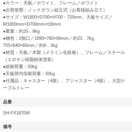
●カラー：天板／ホワイト、フレーム／ホワイト
●出荷形態：ノックダウン組立式（お客様組み立て）
●サイズ：W1800×D700×H700・720mm、天板サイズ／
W1800mm×D700mm×t16mm
●重量：約25．8kg
●梱包：2個口／1890×760×66mm／約23．7kg、
755×640×65mm／約6．3kg
●材質：天板／木製（メラミン化粧板）、フレーム／スチール
（エポキシ樹脂粉体塗装）
●総耐荷重：50kg
●天板部均等耐荷重：50kg
●付属品：キャスター（4個）、アジャスター（4個）、大型ケ
ーブルトレー
品番
SH-FX1870W
備考