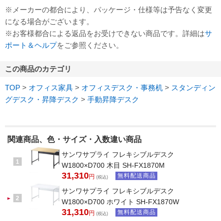
※メーカーの都合により、パッケージ・仕様等は予告なく変更
になる場合がございます。
※お客様都合による返品をお受けできない商品です。詳細は
サ
ポート＆ヘルプ
をご参照ください。
この商品のカテゴリ
TOP
>
オフィス家具
>
オフィスデスク・事務机
>
スタンディン
グデスク・昇降デスク
>
手動昇降デスク
関連商品、色・サイズ・入数違い商品
サンワサプライ フレキシブルデスク
1
W1800×D700 木目 SH-FX1870M
31,310
無料配送商品
円
(税込)
サンワサプライ フレキシブルデスク
2
W1800×D700 ホワイト SH-FX1870W
31,310
無料配送商品
円
(税込)