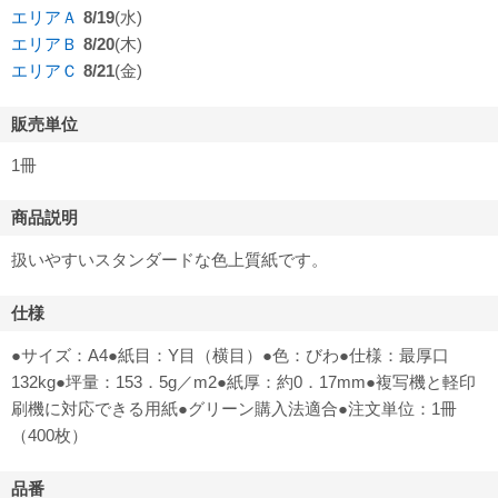
エリアＡ
8/19
(水)
エリアＢ
8/20
(木)
エリアＣ
8/21
(金)
販売単位
1冊
商品説明
扱いやすいスタンダードな色上質紙です。
仕様
●サイズ：A4●紙目：Y目（横目）●色：びわ●仕様：最厚口
132kg●坪量：153．5g／m2●紙厚：約0．17mm●複写機と軽印
刷機に対応できる用紙●グリーン購入法適合●注文単位：1冊
（400枚）
品番