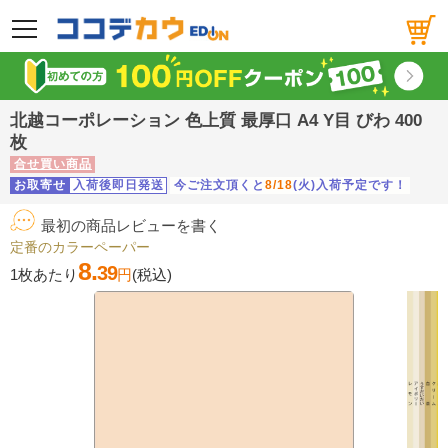
メニュー
北越コーポレーション 色上質 最厚口 A4 Y目 びわ 400
枚
合せ買い商品
お取寄せ
入荷後即日発送
今ご注文頂くと
8/18
(火)入荷予定です！
最初の商品レビューを書く
定番のカラーペーパー
8.
39
1枚あたり
円
(税込)