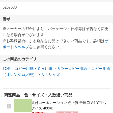
5267630
備考
※メーカーの都合により、パッケージ・仕様等は予告なく変更
になる場合がございます。
※お客様都合による返品をお受けできない商品です。詳細は
サ
ポート＆ヘルプ
をご参照ください。
この商品のカテゴリ
TOP
>
コピー用紙・ＯＡ用紙
>
カラーコピー用紙
>
コピー用紙
（オレンジ系／橙）
>
Ａ４サイズ
関連商品、色・サイズ・入数違い商品
北越コーポレーション 色上質 最厚口 A4 Y目 ウ
1
グイス 400枚