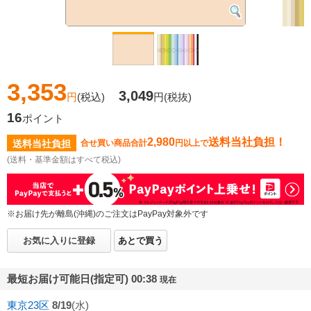
3,353
3,049
円
(税込)
円
(税抜)
16
ポイント
2,980
送料当社負担！
送料当社負担
合せ買い商品合計
円以上で
(送料・基準金額はすべて税込)
※お届け先が離島(沖縄)のご注文はPayPay対象外です
お気に入りに登録
あとで買う
最短お届け可能日(指定可) 00:38
現在
東京23区
8/19
(水)