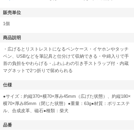
販売単位
1個
商品説明
・広げるとリストレストになるペンケース・イヤホンやタッチ
ペン、USBなどを筆記具と仕分けて収納できる・中綿入りで手
首の負担をやわらげる・ふわふわの引き手ストラップ付・内蔵
マグネットで2つ折りで留められる
仕様
●サイズ：約縦370×横70×厚み45mm（広げた状態）、約縦180×
横70×厚み85mm（閉じた状態）●重量：63g●材質：ポリエステ
ル、合成皮革、磁石●種類：柴犬
品番