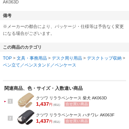
AK063D
備考
※メーカーの都合により、パッケージ・仕様等は予告なく変更
になる場合がございます。
この商品のカテゴリ
TOP
>
文具・事務用品
>
デスク周り用品
>
デスクトップ収納
>
ペン立て／ペンスタンド／ペンケース
関連商品、色・サイズ・入数違い商品
クツワ リララペンケース 柴犬 AK063D
1
1,437
合せ買い商品
円
(税込)
クツワ リララペンケース ハチワレ AK063F
2
1,437
合せ買い商品
円
(税込)