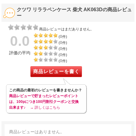
クツワ リララペンケース 柴犬 AK063Dの商品レビュ
ー
商品レビューはまだありません。
0.0
0
(
件)
0
(
件)
0
(
件)
評価の平均
0
(
件)
0
(
件)
商品レビューを書く
この商品の最初のレビューを書きませんか？
商品レビューで貯まったレビューポイント
は、100pにつき100円割引クーポンと交換
出来ます♪
→ 詳しくはこちら
商品レビューはありません。