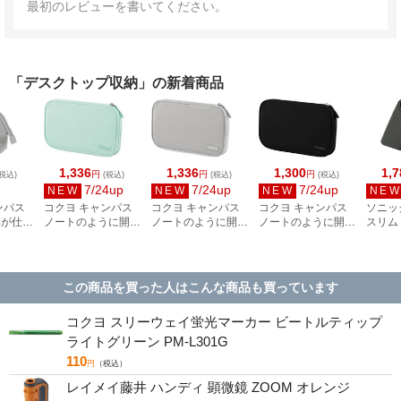
最初のレビューを書いてください。
「デスクトップ収納」の新着商品
1,336
1,336
1,300
1,7
円
円
円
税込)
(税込)
(税込)
(税込)
7/24up
7/24up
7/24up
NEW
NEW
NEW
NE
ンパス
コクヨ キャンパス
コクヨ キャンパス
コクヨ キャンパス
ソニッ
具が仕分
ノートのように開く
ノートのように開く
ノートのように開く
スリム
ンケース
ペンケース グリー
ペンケース グレー
ペンケース ブラッ
ペン立
F320M
ン F-VBF301G
F-VBF301M
ク F-VBF301D
FD-26
この商品を買った人はこんな商品も買っています
コクヨ スリーウェイ蛍光マーカー ビートルティップ
ライトグリーン PM-L301G
110
円
（税込）
レイメイ藤井 ハンディ 顕微鏡 ZOOM オレンジ