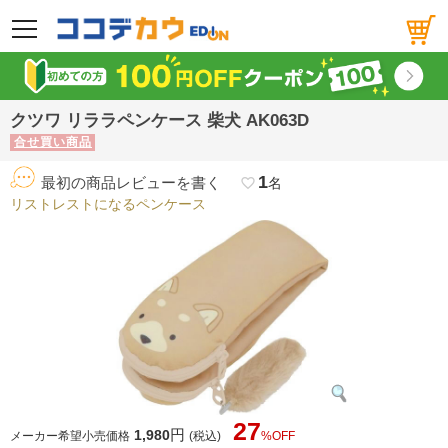
メニュー
クツワ リララペンケース 柴犬 AK063D
合せ買い商品
1
最初の商品レビューを書く
favorite_border
名
リストレストになるペンケース
27
円
1,980
メーカー希望小売価格
(税込)
%OFF