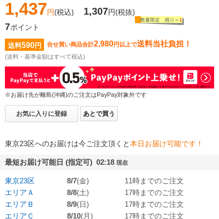
1,437
1,307
円
(税込)
円
(税抜)
数量限定 残り＝
1
7
ポイント
2,980
送料当社負担！
590
合せ買い商品合計
円以上で
送料
円
(送料・基準金額はすべて税込)
※お届け先が離島(沖縄)のご注文はPayPay対象外です
お気に入りに登録
あとで買う
東京23区へのお届けは今ご注文頂くと
本日お届け可能です！
最短お届け可能日 (指定可) 02:18
現在
東京23区
8/7
(金)
11時までのご注文
エリアＡ
8/8
(土)
17時までのご注文
エリアＢ
8/9
(日)
17時までのご注文
エリアＣ
8/10
(月)
17時までのご注文