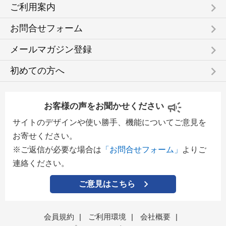
keyboard_arrow_right
ご利用案内
keyboard_arrow_right
お問合せフォーム
keyboard_arrow_right
メールマガジン登録
keyboard_arrow_right
初めての方へ
お客様の声をお聞かせください
サイトのデザインや使い勝手、機能についてご意見を
お寄せください。
※ご返信が必要な場合は
「お問合せフォーム」
よりご
連絡ください。
ご意見はこちら
会員規約
|
ご利用環境
|
会社概要
|