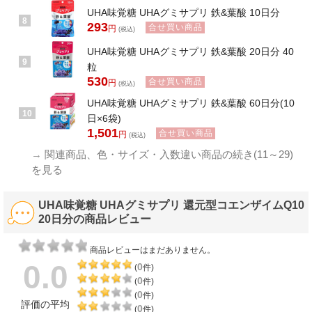
UHA味覚糖 UHAグミサプリ 鉄&葉酸 10日分
8
293
合せ買い商品
円
(税込)
UHA味覚糖 UHAグミサプリ 鉄&葉酸 20日分 40
9
粒
530
合せ買い商品
円
(税込)
UHA味覚糖 UHAグミサプリ 鉄&葉酸 60日分(10
10
日×6袋)
1,501
合せ買い商品
円
(税込)
→
関連商品、色・サイズ・入数違い商品の続き(11～29)
を見る
UHA味覚糖 UHAグミサプリ 還元型コエンザイムQ10
20日分の商品レビュー
商品レビューはまだありません。
0.0
0
(
件)
0
(
件)
0
(
件)
評価の平均
0
(
件)