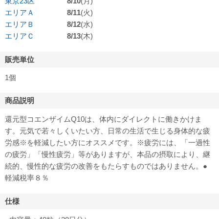
東京23区
8/10
(月)
エリアＡ
8/11
(火)
エリアＢ
8/12
(水)
エリアＣ
8/13
(木)
販売単位
1個
商品説明
還元型コエンザイムQ10は、体内にダイレクトに働きかけま
す。元気で若々しくいたい方、日常の生活で生じる身体的な疲
労感※を軽減したい方にオススメです。※疲労には、「一過性
の疲労」「慢性疲労」等がありますが、本品の摂取により、継
続的、慢性的な疲労の改善をもたらすものではありません。●
軽減税率８％
仕様