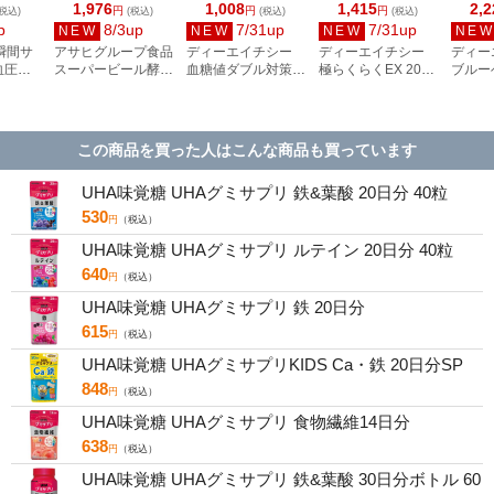
1,976
1,008
1,415
2,2
円
円
円
税込)
(税込)
(税込)
(税込)
p
8/3up
7/31up
7/31up
NEW
NEW
NEW
NE
瞬間サ
アサヒグループ食品
ディーエイチシー
ディーエイチシー
ディー
血圧ケ
スーパービール酵母
血糖値ダブル対策
極らくらくEX 20日
ブルー
0粒
Z 亜鉛&マカ 黒にん
20日分 60粒
分 160粒
60日分
にく 40日分
この商品を買った人はこんな商品も買っています
UHA味覚糖 UHAグミサプリ 鉄&葉酸 20日分 40粒
530
円
（税込）
UHA味覚糖 UHAグミサプリ ルテイン 20日分 40粒
640
円
（税込）
UHA味覚糖 UHAグミサプリ 鉄 20日分
615
円
（税込）
UHA味覚糖 UHAグミサプリKIDS Ca・鉄 20日分SP
848
円
（税込）
UHA味覚糖 UHAグミサプリ 食物繊維14日分
638
円
（税込）
UHA味覚糖 UHAグミサプリ 鉄&葉酸 30日分ボトル 60