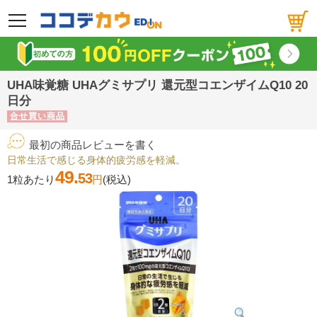
メニュー
UHA味覚糖 UHAグミサプリ 還元型コエンザイムQ10 20
日分
合せ買い商品
最初の商品レビューを書く
日常生活で感じる身体的疲労感を軽減。
49.
53
1粒あたり
円
(税込)