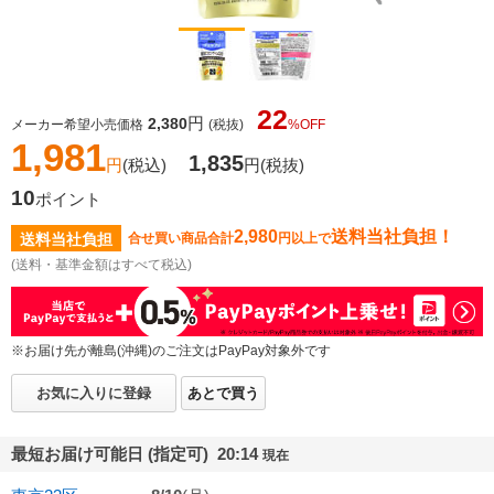
22
円
2,380
メーカー希望小売価格
(税抜)
%OFF
1,981
1,835
円
(税込)
円
(税抜)
10
ポイント
2,980
送料当社負担！
送料当社負担
合せ買い商品合計
円以上で
(送料・基準金額はすべて税込)
※お届け先が離島(沖縄)のご注文はPayPay対象外です
お気に入りに登録
あとで買う
最短お届け可能日 (指定可) 20:14
現在