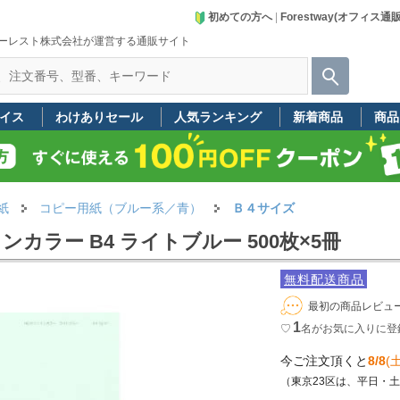
初めての方へ
|
Forestway(オフィス通
ーレスト株式会社が運営する通販サイト
イス
わけありセール
人気ランキング
新着商品
商品
紙
コピー用紙（ブルー系／青）
Ｂ４サイズ
ラー B4 ライトブルー 500枚×5冊
無料配送商品
最初の商品レビュ
1
♡
名
がお気に入りに登
今ご注文頂くと
8/8
(土
（東京23区は、平日・