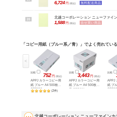
6,724
無料配送商品
円
(税込)
北越コーポレーション ニューファインカ
20
1,588
合せ買い商品
円
(税込)
「コピー用紙（ブルー系／青）」でよく売れてい
<
比較
比較
比較
752
3,443
円
円
(税込)
(税込)
APPJ カラーコピー用
APPJ カラーコピー用
APP
紙 ブルー A4 500枚
紙 ブルー A4 500枚×5
紙 ブル
CPB001
CPB0
冊 CPB001
2
(
件
)
北越コーポレーション ニューファインカラー