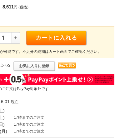
8,611
円
(税抜)
+
カートに入れる
が可能です。不足分の納期はカート画面でご確認ください。
比べる
お気に入りに登録
のご注文はPayPay対象外です
6:01
現在
土)
土)
17時までのご注文
日)
17時までのご注文
(月)
17時までのご注文