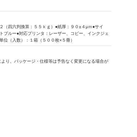
２（四六判換算：５５ｋｇ）●紙厚：９０±４μｍ●サイ
イトブルー●対応プリンタ：レーザー、コピー、インクジェ
単位（入数）：１箱（５００枚×５冊）
により、パッケージ・仕様等は予告なく変更になる場合が