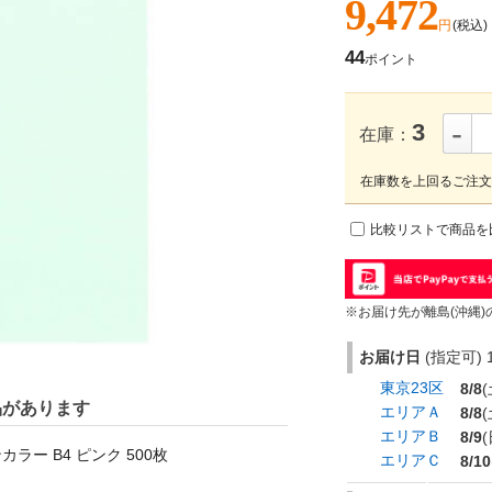
9,472
円
(税込)
44
ポイント
-
3
在庫：
在庫数を上回るご注文
比較リストで商品を
※お届け先が離島(沖縄)
お届け日
(指定可) 1
東京23区
8/8
(
品があります
エリアＡ
8/8
(
エリアＢ
8/9
(
ー B4 ピンク 500枚
エリアＣ
8/10