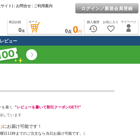
販サイト)
|
お問合せ
|
ご利用案内
ログイン／新規会員登録
カート
マイページ
商品比較
購入履歴
お気に入り
0
history
favorite_border
0
0
点
点
円
レビュー
ーを書く
”レビューを書いて割引クーポンGET!!”
録しています
)
にお届け可能です！
土曜日11時までのご注文なら当日お届け可能です。）