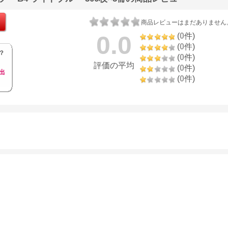
商品レビューはまだありません
0.0
(
0
件)
(
0
件)
？
(
0
件)
評価の平均
(
0
件)
出
(
0
件)