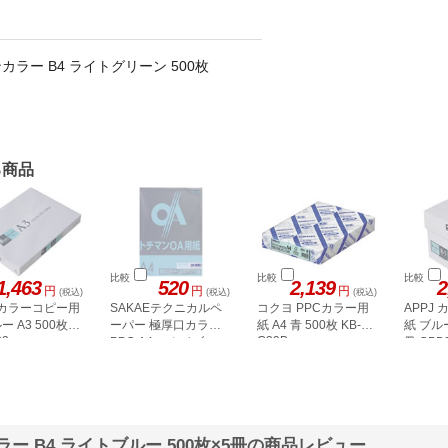
ラー B4 ライトグリーン 500枚
る商品
比較
比較
比較
1,463
520
2,139
2
円
円
円
(税込)
(税込)
(税込)
J カラーコピー用
SAKAEテクニカルペ
コクヨ PPCカラー用
APPJ
ー A3 500枚
ーパー 極厚口カラー
紙 A4 青 500枚 KB-
紙 ブルー
02
C39B
PPC A4 スカイブルー
冊 CPB
50枚
 B4 ライトブルー 500枚×5冊の商品レビュー