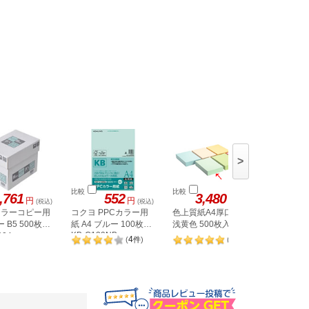
>
比較
比較
比較
,761
552
3,480
5,
円
円
円
(税込)
(税込)
(税込)
 カラーコピー用
コクヨ PPCカラー用
色上質紙A4厚口90kg
SAKAE
 B5 500枚×5
紙 A4 ブルー 100枚入
浅黄色 500枚入
ーパー 
KB-C139NB
004
PPC A3
4
2
(
件
)
(
件
)
×5冊