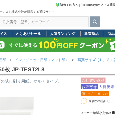
初めての方へ
|
Forestway(オフィス通
ーレスト株式会社が運営する通販サイト
イス
わけありセール
人気ランキング
新着商品
商品
用紙
インクジェット用紙（マット紙）
写真サイズ（Ｌ、２Ｌ
 JP-TEST2L8
合せ買い商品
ズの試し刷り用紙。マルチタイプ。
お取寄せ
入荷後即
値下げしました
最初の商品レビュ
5
メーカー希望小売価格