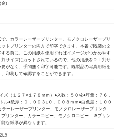
(金)
紙で、カラーレーザープリンター、モノクロレーザープリ
ェットプリンターの両方で印字できます。本番で既製の２
字する前に、この用紙を使用すればイメージがつかめやす
Ｌ判サイズにカットされているので、他の用紙を２Ｌ判サ
必要がなく、手間無く印字可能です。既製品の写真用紙を
く、印刷して確認することができます。
イズ（１２７×１７８ｍｍ）●入数：５０枚●坪量：７６．
トル●紙厚：０．０９３±０．００８ｍｍ●白色度：１００
：カラーレーザープリンター、モノクロレーザープリンタ
トプリンター、カラーコピー、モノクロコピー ※プリン
可能な紙厚が異なります。
2L8