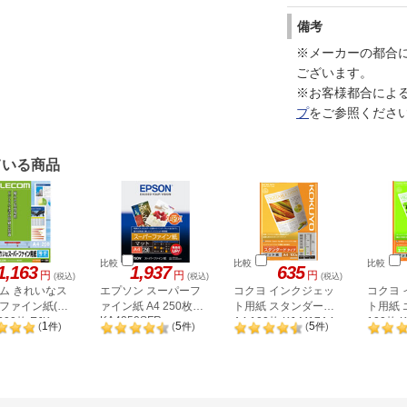
備考
※メーカーの都合
ございます。
※お客様都合によ
プ
をご参照くださ
ている商品
比較
比較
比較
1,163
1,937
635
円
円
円
(税込)
(税込)
(税込)
ム きれいなス
エプソン スーパーフ
コクヨ インクジェッ
コクヨ
ファイン紙(薄
ァイン紙 A4 250枚
ト用紙 スタンダード
ト用紙 
KA4250SFR
200枚 EJK-
A4 100枚 KJ-M17A4-
100枚 K
1
5
5
(
件
)
(
件
)
(
件
)
200
100