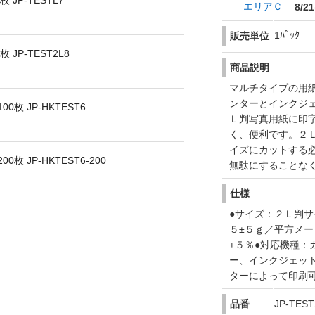
JP-TESTL7
エリアＣ
8/21
1ﾊﾟｯｸ
販売単位
JP-TEST2L8
商品説明
マルチタイプの用
ンターとインクジ
枚 JP-HKTEST6
Ｌ判写真用紙に印
く、便利です。２
イズにカットする
 JP-HKTEST6-200
無駄にすることな
仕様
●サイズ：２Ｌ判サ
５±５ｇ／平方メー
±５％●対応機種
ー、インクジェッ
ターによって印刷
品番
JP-TEST