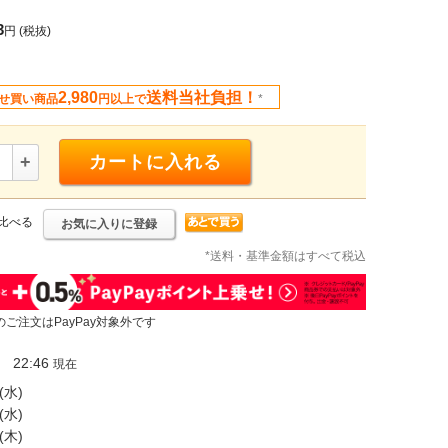
3
円
(税抜)
2,980
送料当社負担！
せ買い商品
円以上で
*
+
カートに入れる
比べる
お気に入りに登録
*送料・基準金額はすべて税込
のご注文はPayPay対象外です
22:46
現在
(水)
(水)
(木)