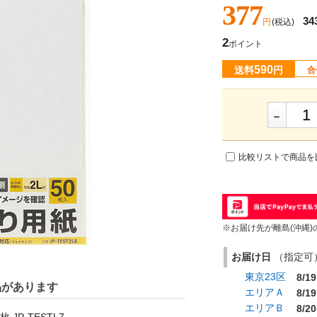
377
34
円
(税込)
2
ポイント
590
送料
円
合
-
比較リストで商品を
※お届け先が離島(沖縄)
お届け日
（指定可） 
東京23区
8/19
品があります
エリアＡ
8/19
エリアＢ
8/20