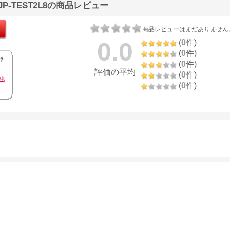
JP-TEST2L8の商品レビュー
商品レビューはまだありません
0.0
(
0
件)
(
0
件)
？
(
0
件)
評価の平均
(
0
件)
出
(
0
件)