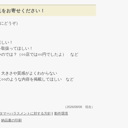
見をお寄せください！
にどうぞ）
しい！
取扱ってほしい！
では？（○○店では○○円でしたよ） など
大きさや質感がよくわからない
○○のような内容を掲載してほしい など
（2026/08/08 現在）
タマーハラスメントに対する方針
|
動作環境
|
納品書の印刷