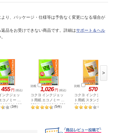
により、パッケージ・仕様等は予告なく変更になる場合が
る返品をお受けできない商品です。詳細は
サポート＆ヘル
い。
>
比較
比較
比較
455
1,026
570
1,
円
円
円
(税込)
(税込)
(税込)
 インクジェッ
コクヨ インクジェッ
コクヨ インクジェッ
コクヨ 
エコノミー A4
ト用紙 エコノミー A4
ト用紙 スタンダード
ト用紙 厚
J-M18A4-100
250枚 KJ-M18A4-250
B5 100枚 KJ-M17B5-
50枚 KJ-
3
5
1
(
件
)
(
件
)
(
件
)
100