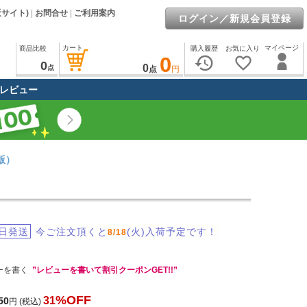
販サイト)
|
お問合せ
|
ご利用案内
ログイン／新規会員登録
カート
マイページ
商品比較
購入履歴
お気に入り
0
history
favorite_border
0
0
点
点
円
レビュー
版）
日発送
今ご注文頂くと
(火)入荷予定です！
8/18
ーを書く
”レビューを書いて割引クーポンGET!!”
%OFF
31
50
円
(税込)