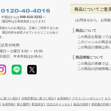
商品についてご意
048-610-3232
IP電話からは
へ
（お問合せから、お気軽
(通話料はお客様負担となります)
客様からのお電話は、正確にご回答するため
商品について
、通話内容を録音させていただくことがあり
この商品を取扱ってほ
す。
このジャンルの商品を
電話受付時間
この商品の価格は高いの
曜日～土曜日 9:00 ～ 18:00
日祝日、年末年始はお休み）
商品情報について
この商品の画像では、
この商品の詳細情報に
法に基づく表記
|
古物営業法に基づく表記
|
会員規約
|
プライバシーポリシー
|
カス
|
会員情報
|
購入履歴
|
配送状況
|
注文のキャンセル
|
返品の依頼
|
領収書の印刷