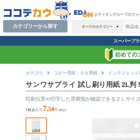
エディオングループのフォ
カテゴリーから探す
すべてのカテゴリー
▼
スーパープラ
カテゴリ
コピー用紙・ＯＡ用紙
インクジェット
サンワサプライ 試し刷り用紙 2L判 50枚
印刷位置や印字した雰囲気が確認できる２Ｌサイ
7.
54
1枚あたり
円
(税込)