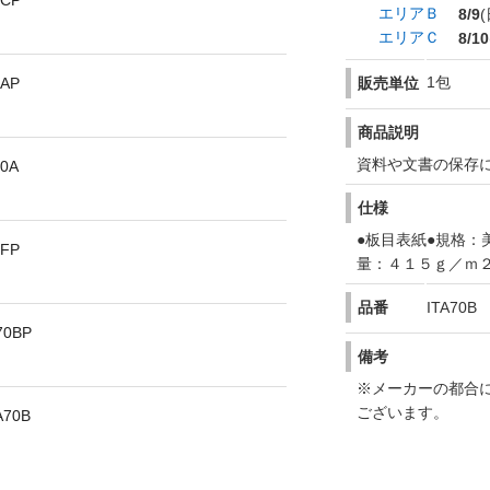
CP
エリアＢ
8/9
(
エリアＣ
8/10
1包
AP
販売単位
商品説明
資料や文書の保存
0A
仕様
●板目表紙●規格：
FP
量：４１５ｇ／ｍ２
品番
ITA70B
0BP
備考
※メーカーの都合
ございます。
70B