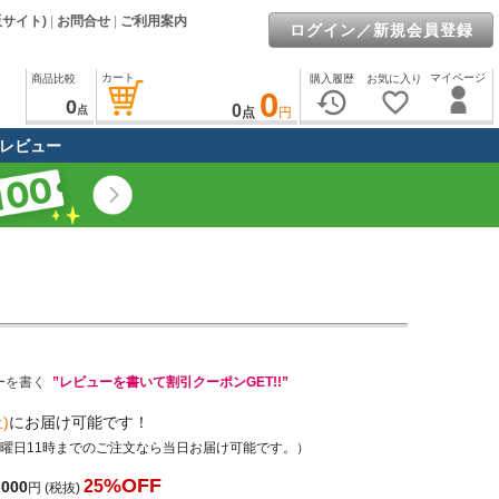
販サイト)
|
お問合せ
|
ご利用案内
ログイン／新規会員登録
カート
マイページ
商品比較
購入履歴
お気に入り
0
history
favorite_border
0
0
点
点
円
レビュー
ーを書く
”レビューを書いて割引クーポンGET!!”
)
にお届け可能です！
土曜日11時までのご注文なら当日お届け可能です。）
%OFF
25
,000
円
(税抜)