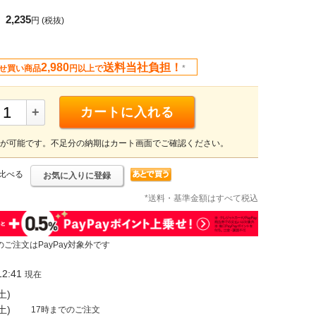
2,235
円
(税抜)
2,980
送料当社負担！
せ買い商品
円以上で
*
+
カートに入れる
が可能です。不足分の納期はカート画面でご確認ください。
比べる
お気に入りに登録
*送料・基準金額はすべて税込
のご注文はPayPay対象外です
2:41
現在
土)
土)
17時までのご注文