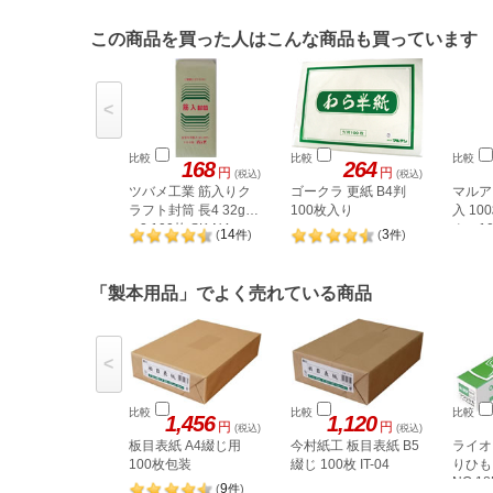
この商品を買った人はこんな商品も買っています
<
比較
比較
比較
168
264
円
円
(税込)
(税込)
ツバメ工業 筋入りク
ゴークラ 更紙 B4判
マルアイ
ラフト封筒 長4 32g／
100枚入り
入 10
m2 100枚 SK-N4
クー10
14
3
(
件
)
(
件
)
「製本用品」でよく売れている商品
<
比較
比較
比較
1,456
1,120
円
円
(税込)
(税込)
板目表紙 A4綴じ用
今村紙工 板目表紙 B5
ライオ
100枚包装
綴じ 100枚 IT-04
りひも 
NO.18
9
(
件
)