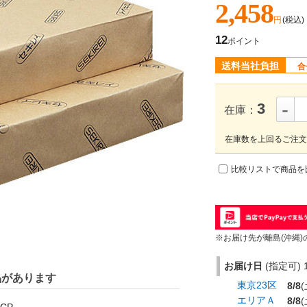
2,458
円
(税込)
12
ポイント
送料当社負担
合
-
3
在庫：
在庫数を上回るご注文
比較リストで商品を
※お届け先が離島(沖縄)
お届け日
(指定可) 1
品があります
東京23区
8/8
(
エリアＡ
8/8
(