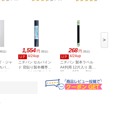
3534
>
1,554
268
3,606
円
円
円
(税込)
(税込)
(税込)
(税込)
4/24up
4/24up
4/21up
UP
UP
UP
ズ・ジャ
ニチバン セルバイン
ニチバン 製本ラベル
ニチバン 製本テー
カバー
ド 背貼り製本機専用
A4判用 12片入り 黒
業務用 1巻入 黒
25mm×297mm BKL-
50mm×50m BK-
クリア
テープ A4判用 1本入
256
50506
BKR-A419
A4BZ-
。