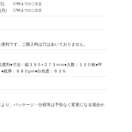
日)
17時までのご注文
(月)
17時までのご注文
に便利です。ご購入時は穴はあいておりません。
美濃判●寸法：縦３９５×２７３ｍｍ●入数：１００枚●坪
●紙厚：６８０μｍ●白色度：６３％
により、パッケージ・仕様等は予告なく変更になる場合が