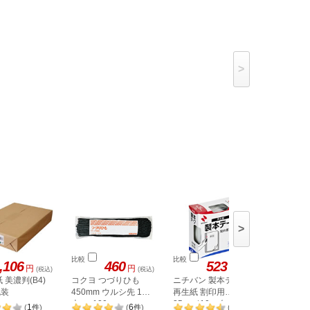
>
>
比較
比較
比較
,106
460
523
1,
円
円
円
(税込)
(税込)
(税込)
 美濃判(B4)
コクヨ つづりひも
ニチバン 製本テープ
コクヨ 
包装
450mm ウルシ先 100
再生紙 割印用
600mm 
本 ツ-120
35mm*10m 白 BK-
ツ-155
1
6
14
(
件
)
(
件
)
(
件
)