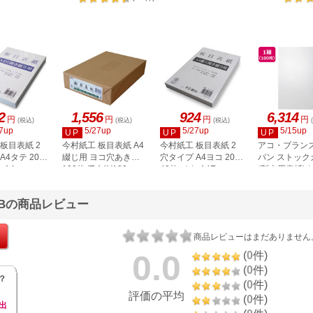
ト
2
1,556
924
6,314
円
円
円
円
(税込)
(税込)
(税込)
7up
5/27up
5/27up
5/15up
UP
UP
UP
板目表紙 2
今村紙工 板目表紙 A4
今村紙工 板目表紙 2
アコ・ブラン
A4タテ 20組
綴じ用 ヨコ穴あき
穴タイプ A4ヨコ 20組
パン ストック
-A4
100枚 IT-A4Y100
40枚 イタ-A4E
(製本用表紙)
A4 100枚 P22
CL
70Bの商品レビュー
商品レビューはまだありません
0.0
(
0
件)
(
0
件)
？
(
0
件)
評価の平均
(
0
件)
出