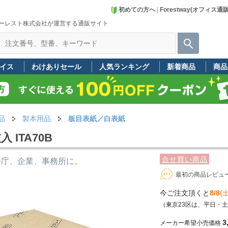
初めての方へ
|
Forestway(オフィス通
ーレスト株式会社が運営する通販サイト
イス
わけありセール
人気ランキング
新着商品
商品
品
製本用品
板目表紙／白表紙
 ITA70B
合せ買い商品
公庁、企業、事務所に。
最初の商品レビュ
今ご注文頂くと
8/8
(土
（東京23区は、平日・
3
メーカー希望小売価格