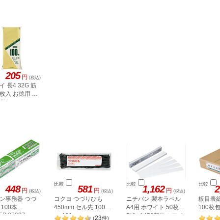
205
円
(税込)
 長4 32G 筋
0枚入 お徳用 ト
5H
比較
比較
比較
448
581
1,162
2
円
円
円
(税込)
(税込)
(税込)
ン事務器 つづ
コクヨ つづりひも
ニチバン 製本ラベル
板目表紙
100本
450mm セル先 100本
A4用 ホワイト 50枚
100枚
5P 27337
ツ-101
BKL-A450契約ホワイ
23
(
件
)