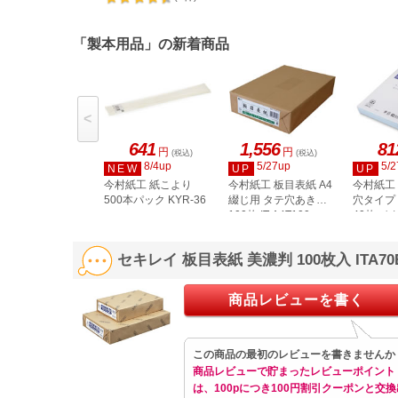
「製本用品」の新着商品
<
641
1,556
81
円
円
(税込)
(税込)
8/4up
5/27up
5/2
NEW
UP
UP
今村紙工 紙こより
今村紙工 板目表紙 A4
今村紙工 
500本パック KYR-36
綴じ用 タテ穴あき
穴タイプ 
100枚 IT-A4T100
40枚 イタ
セキレイ 板目表紙 美濃判 100枚入 ITA
商品レビューを書く
この商品の最初のレビューを書きませんか
商品レビューで貯まったレビューポイント
は、100pにつき100円割引クーポンと交換