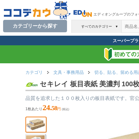
エディオングループのフォ
カテゴリーから探す
すべてのカテゴリー
▼
スーパープラ
カテゴリ
文具・事務用品
切る、貼る、留める用
セキレイ 板目表紙 美濃判 100枚入
品質を追求した１００枚入りの板目表紙です。官
24.
58
1枚あたり
円
(税込)