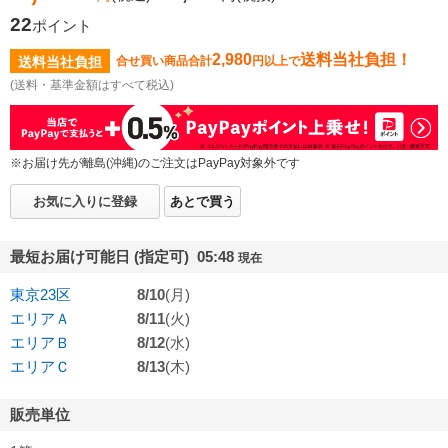
22
ポイント
2,980
送料当社負担！
送料当社負担
合せ買い商品合計
円以上で
(送料・基準金額はすべて税込)
※お届け先が離島(沖縄)のご注文はPayPay対象外です
お気に入りに登録
あとで買う
最短お届け可能日 (指定可) 05:48
現在
東京23区
8/10
(月)
エリアＡ
8/11
(火)
エリアＢ
8/12
(水)
エリアＣ
8/13
(木)
販売単位