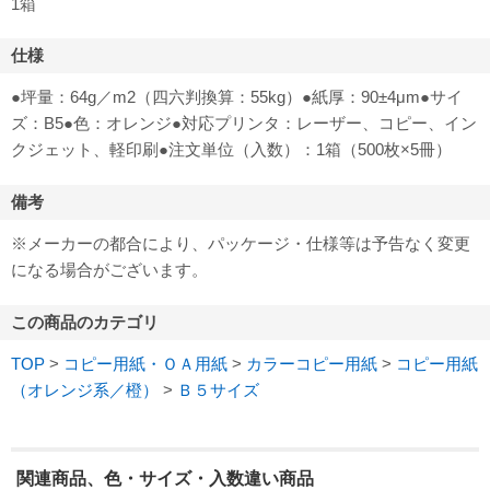
1箱
仕様
●坪量：64g／m2（四六判換算：55kg）●紙厚：90±4μm●サイ
ズ：B5●色：オレンジ●対応プリンタ：レーザー、コピー、イン
クジェット、軽印刷●注文単位（入数）：1箱（500枚×5冊）
備考
※メーカーの都合により、パッケージ・仕様等は予告なく変更
になる場合がございます。
この商品のカテゴリ
TOP
>
コピー用紙・ＯＡ用紙
>
カラーコピー用紙
>
コピー用紙
（オレンジ系／橙）
>
Ｂ５サイズ
関連商品、色・サイズ・入数違い商品