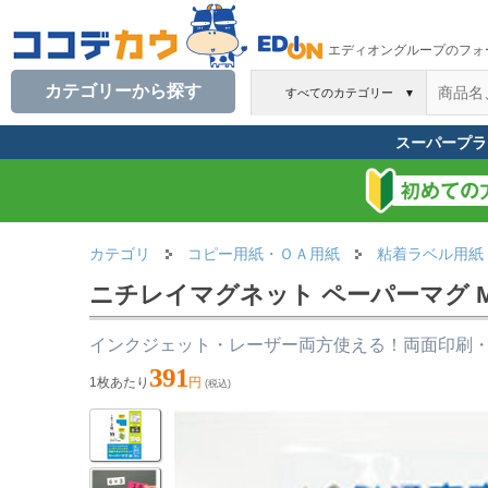
エディオングループのフォ
カテゴリーから探す
すべてのカテゴリー
▼
スーパープラ
カテゴリ
コピー用紙・ＯＡ用紙
粘着ラベル用紙
ニチレイマグネット ペーパーマグ MPM
インクジェット・レーザー両方使える！両面印刷
391
1枚あたり
円
(税込)