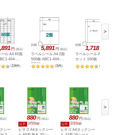
>
比較
比較
比較
,891
5,891
1,718
1,
円
円
円
(税込)
(税込)
(税込)
ール A4 65面
ラベルシール A4 2面
ラベルシール A4 ノー
ヒサゴ 
BC1-404-
500枚 ABC1-404-
カット 100枚
A4 8面 
RB08
OPW303
19
3
98
(
件
)
(
件
)
(
件
)
>
880
880
880
円
円
円
(税込)
(税込)
(税込)
(税込)
2/10up
2/10up
2/10up
UP
UP
UP
ックシー
ヒサゴ A4タックシー
ヒサゴ A4タックシー
ヒサゴ A4タックシ
白 20
ル 60面 角丸 20シー
ル 24面 20シート
ル 36面 角丸 20シ