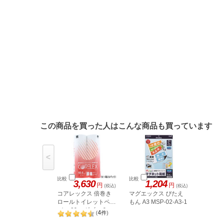
この商品を買った人はこんな商品も買っています
<
比較
比較
3,630
1,204
円
円
(税込)
(税込)
コアレックス 倍巻き
マグエックス ぴたえ
ロールトイレットペー
もん A3 MSP-02-A3-1
パー 60m ダブル 6ロ
4
(
件
)
ール*8パック