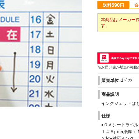
590
送料
円
合
本商品はメーカー
す。
※お届け先が離島(沖縄)
1ﾊﾟｯｸ
販売単位
商品説明
インクジェットは
仕様
●ＯＡシートラベル
１４５μｍ●紙厚：
３枚●対応インク：