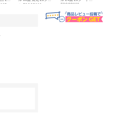
FSCOP863
907
ト FSCOP902
ト FSCOP871
。