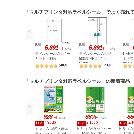
「マルチプリンタ対応ラベルシール」でよく売れ
<
比較
比較
比較
5,891
5,891
円
円
(税込)
(税込)
ラベルシール A4 ノー
ラベルシール A4 4面
NAN
カット 500枚
500枚 ABC1-404-
ナナワー
RB09
下余白 
98
20
(
件
)
(
件
)
LDW1
「マルチプリンタ対応ラベルシール」の新着商品
<
928
880
88
円
円
(税込)
(税込)
4/20up
2/10up
2/1
UP
UP
UP
エレコム 宛名・表示
ヒサゴ A4タックシー
ヒサゴ 
ラベル きれい貼 44面
ル 10面 角丸 20シー
ル 24面 