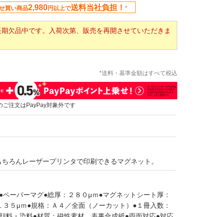
2,980
送料当社負担！
せ買い商品
円以上で
*
長期欠品中です。入荷次第、販売を再開させていただきま
*送料・基準金額はすべて税込
のご注文はPayPay対象外です
もちろんレーザープリンタで印刷できるマグネット。
●ペーパーマグ●総厚：２８０μｍ●マグネットシート厚：
１３５μｍ●規格：Ａ４／全面（ノーカット）●１冊入数：
顔料・染料●材質：磁性素材、表裏合成紙●両面対応●対応