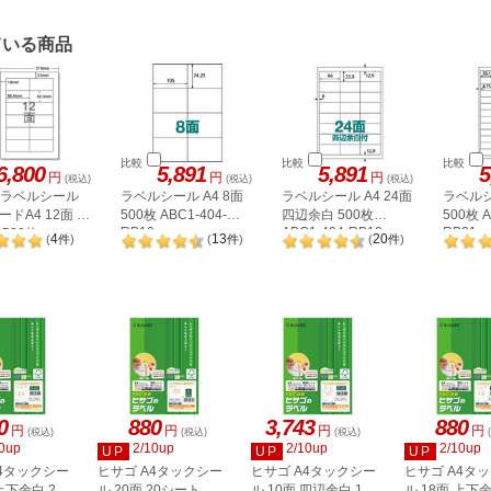
ている商品
比較
比較
比較
6,800
5,891
5,891
5
円
円
円
(税込)
(税込)
(税込)
A ラベルシール
ラベルシール A4 8面
ラベルシール A4 24面
ラベルシ
ドA4 12面 上
500枚 ABC1-404-
四辺余白 500枚
500枚 A
RB10
ABC1-404-RB19
RB21
500枚
4
13
20
(
件
)
(
件
)
(
件
)
2P
0
880
3,743
880
円
円
円
円
(税込)
(税込)
(税込)
0up
2/10up
2/10up
2/10up
UP
UP
UP
A4タックシー
ヒサゴ A4タックシー
ヒサゴ A4タックシー
ヒサゴ A4タ
上下余白 20
ル 20面 20シート
ル 10面 四辺余白 100
ル 18面 上下余