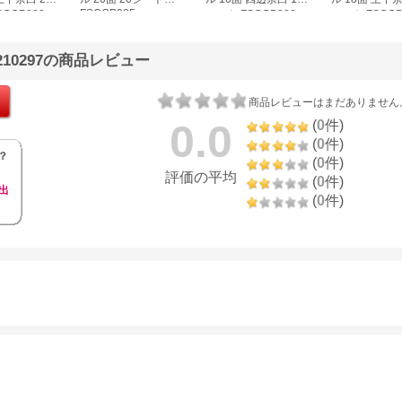
FSCOP985
COP883
シート FSCGB888
シート FSCOP
10297の商品レビュー
商品レビューはまだありません
0.0
(
0
件)
(
0
件)
？
(
0
件)
評価の平均
(
0
件)
出
(
0
件)