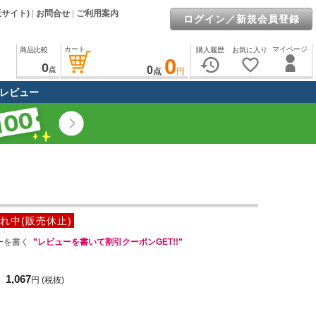
販サイト)
|
お問合せ
|
ご利用案内
ログイン／新規会員登録
カート
マイページ
商品比較
購入履歴
お気に入り
0
history
favorite_border
0
0
点
点
円
レビュー
れ中(販売休止)
ーを書く
”レビューを書いて割引クーポンGET!!”
1,067
円
(税抜)