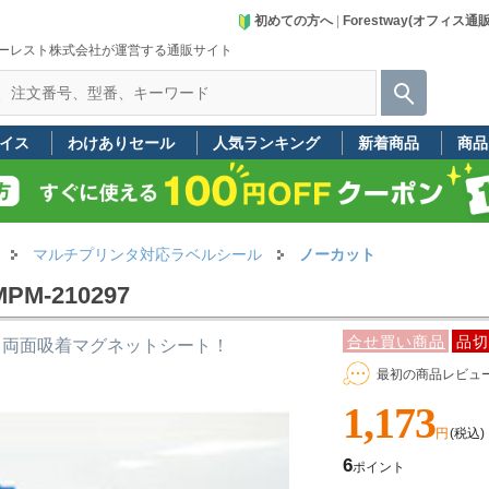
初めての方へ
|
Forestway(オフィス通
ーレスト株式会社が運営する通販サイト
イス
わけありセール
人気ランキング
新着商品
商品
マルチプリンタ対応ラベルシール
ノーカット
-210297
合せ買い商品
品切
・両面吸着マグネットシート！
最初の商品レビュ
1,173
円
(税込)
6
ポイント