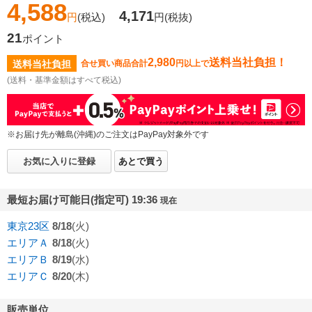
4,588
4,171
円
(税込)
円
(税抜)
21
ポイント
2,980
送料当社負担！
送料当社負担
合せ買い商品合計
円以上で
(送料・基準金額はすべて税込)
※お届け先が離島(沖縄)のご注文はPayPay対象外です
お気に入りに登録
あとで買う
最短お届け可能日(指定可) 19:36
現在
東京23区
8/18
(火)
エリアＡ
8/18
(火)
エリアＢ
8/19
(水)
エリアＣ
8/20
(木)
販売単位