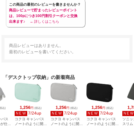
この商品の最初のレビューを書きませんか？
商品レビューで貯まったレビューポイント
は、100pにつき100円割引クーポンと交換
出来ます♪
→ 詳しくはこちら
商品レビューはありません。
最初のレビューを書いてください。
「デスクトップ収納」の新着商品
1,256
1,256
1,256
1,7
円
円
円
税込)
(税込)
(税込)
(税込)
7/24up
7/24up
7/24up
NEW
NEW
NEW
NE
ンパス
コクヨ キャンパス
コクヨ キャンパス
コクヨ キャンパス
ソニッ
具が仕分
ノートのように開く
ノートのように開く
ノートのように開く
スリム
ンケース
ペンケース グリー
ペンケース グレー
ペンケース ブラッ
ペン立
F320M
ン F-VBF301G
F-VBF301M
ク F-VBF301D
FD-26