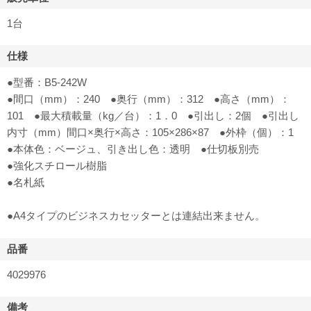
1台
仕様
●型番：B5-242W
●間口（mm）：240 ●奥行（mm）：312 ●高さ（mm）：
101 ●最大積載量（kg／台）：1．0 ●引出し：2個 ●引出し
内寸（mm）間口×奥行×高さ：105×286×87 ●外枠（個）：1
●本体色：ベージュ、引き出し色：透明 ●仕切板別売
●強化スチロール樹脂
●名札紙
●A4タイプのビジネスカセッターとは連結出来ません。
品番
4029976
備考