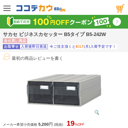
メニュー
サカセ ビジネスカセッター B5タイプ B5-242W
合せ買い商品
お取寄せ
入荷後即日発送
今ご注文頂くと
8/17
(月)入荷予定です！
最初の商品レビューを書く
19
円
5,200
メーカー希望小売価格
(税抜)
%OFF