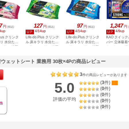
7
127
97
1,247
円
円
円
円
(税込)
(税込)
(税込)
4up
4/14up
4/14up
4/9up
UP
UP
UP
.Plus クリンク
Life-do.Plus クリンク
Life-do.Plus クリンク
KAO クイッ
ラリ 水分たっ
ル 床キラリ 水分たっ
ル 床キラリ 水分たっ
パー 立体吸着
ローリング 厚
ぷり フローリング 厚
ぷり フローリング 厚
トストロング 
トシート フ
手ウェットシート
手ウェットシート 20
アム 24枚入
枚
ウェットシート 業務用 30枚×4Pの商品レビュー
3
件の商品レビューがあります
5.0
(
3
件)
(
0
件)
(
0
件)
評価の平均
(
0
件)
出
(
0
件)