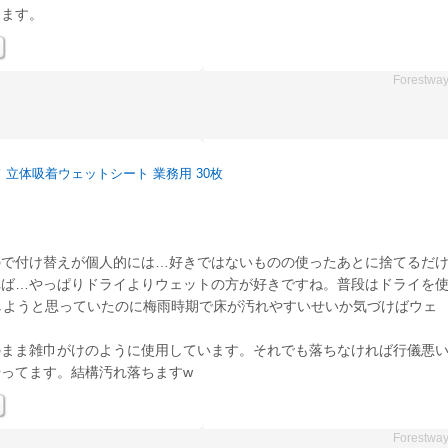
します。
Forestwa
 立体吸着ウェットシート 業務用 30枚
ので付け替えが個人的には…好きではないものの使ったあとに捨てるだ
れば…やっぱりドライよりウェットの方が好きですね。普段はドライを
しようと思っていたのに梅雨時期で床が汚れやすいせいか気づけばウェ
。
のまま雑巾がけのように使用しています。それでも落ちなければ行儀悪
ってます。結構汚れ落ちますw
Forestwa