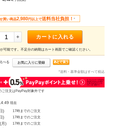
2,980
送料当社負担！
せ買い商品
円以上で
*
+
カートに入れる
が可能です。不足分の納期はカート画面でご確認ください。
比べる
お気に入りに登録
*送料・基準金額はすべて税込
のご注文はPayPay対象外です
4:49
現在
日)
17時までのご注文
日)
17時までのご注文
(月)
17時までのご注文