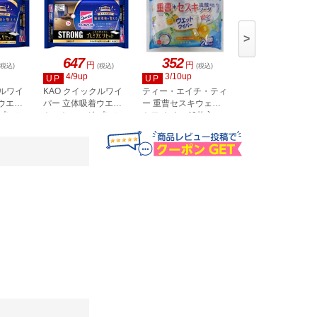
>
647
352
235
円
円
円
(税込)
(税込)
(税込)
(税込)
4/9up
3/10up
2/3up
UP
UP
UP
クルワイ
KAO クイックルワイ
ティー・エイチ・ティ
山崎産業 コンドル 
ウエッ
パー 立体吸着ウエッ
ー 重曹セスキウェッ
レルファイン フロ
プレミ
トストロング プレミ
トワイパー 40枚入
リング用ドライシ
64-5102-95
アム 12枚入
30枚入