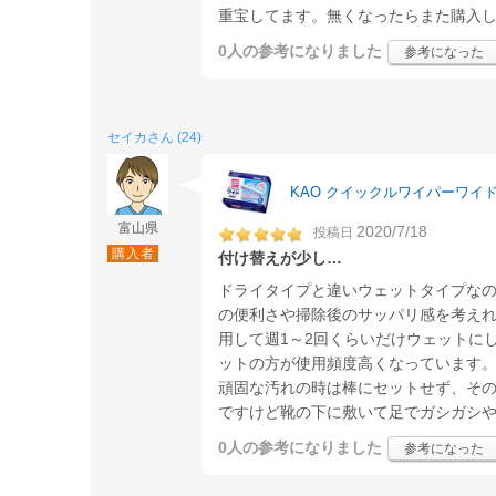
重宝してます。無くなったらまた購入
0人
の参考になりました
参考になった
セイカさん (24)
KAO クイックルワイパーワイド
富山県
2020/7/18
投稿日
購入者
付け替えが少し…
ドライタイプと違いウェットタイプな
の便利さや掃除後のサッパリ感を考え
用して週1～2回くらいだけウェットに
ットの方が使用頻度高くなっています
頑固な汚れの時は棒にセットせず、そ
ですけど靴の下に敷いて足でガシガシや
0人
の参考になりました
参考になった