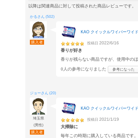
以降は関連商品に対して投稿された商品レビューです。
かるさん (502)
KAO クイックルワイパーワイド
購入者
2022/6/16
投稿日
香りが好き
香りが残らない商品ですが、使用中の
0人
の参考になりました
参考になった
ジョーさん (20)
KAO クイックルワイパーワイド
埼玉県
2021/1/19
投稿日
(男性)
大掃除に
購入者
毎年この時期に購入している商品です