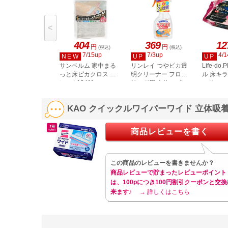
<
404
369
12
円
円
(税込)
(税込)
7/15up
7/3up
4/1
NEW
UP
UP
サンベルム 家中まる
リンレイ つやピカ透
Life-do
っと床ピカクロス グ
明クリーナー フロー
ル 床キ
レー L13411
リング用 本体スプレ
ぷり フ
ー 500mL
手ウェッ
ローラル
KAO クイックルワイパーワイド 立体吸着
商品レビューを書く
この商品のレビューを書きませんか？
商品レビューで貯まったレビューポイント
は、100pにつき100円割引クーポンと交換
来ます♪
→ 詳しくはこちら