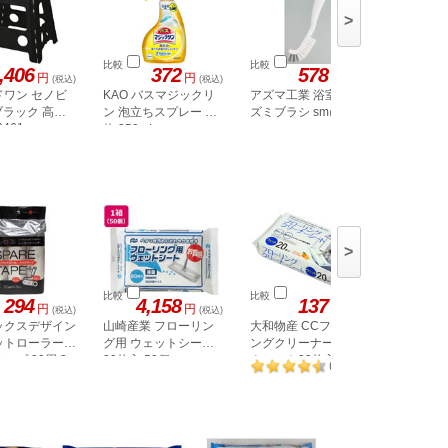
>
比較
比較
比較
,406
372
578
4,
円
円
円
(税込)
(税込)
(税込)
ドワン セノビ
KAO バスマジックリ
アズマ工業 浴室スミ
KAO ク
 ブラック 高さ
ン 泡立ちスプレー 本
ズミブラシ sm@rt781
パーワイ
0461
体 350mL
体
>
比較
比較
比較
294
4,158
137
円
円
円
(税込)
(税込)
(税込)
ックスデザイン
山崎産業 フローリン
大和物産 CCフローリ
KAO ク
ットローラー
グ用 ウェットシート
ングクリーナーシート
パー 立
ープ 90周 3
20枚入 50個
ウェット20枚入
シート 4
128
(
件
)
062215
64