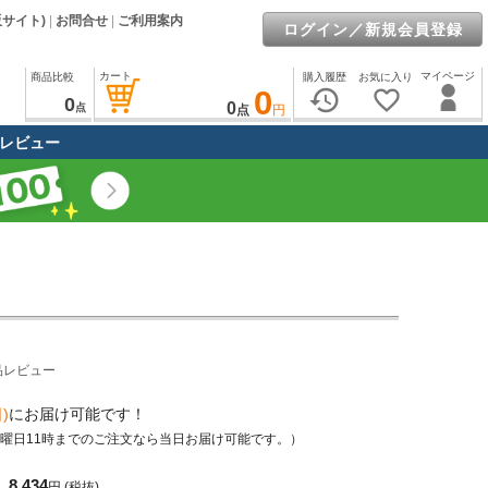
販サイト)
|
お問合せ
|
ご利用案内
ログイン／新規会員登録
カート
マイページ
商品比較
購入履歴
お気に入り
0
history
favorite_border
0
0
点
点
円
レビュー
品レビュー
)
にお届け可能です！
土曜日11時までのご注文なら当日お届け可能です。）
8,434
円
(税抜)