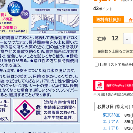
43
ポイント
送料当社負担
合
-
12
在庫：
在庫数を上回るご注文
比較リストで商品を
※お届け先が離島(沖縄)
お届け日
(指定可) 1
東京23区
8/9
(
エリアＡ
8/9
(
エリアＢ
8/10