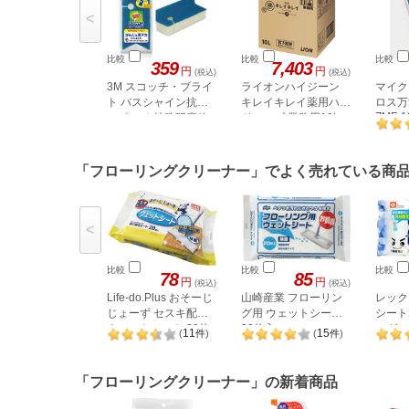
<
比較
比較
比較
359
7,403
円
円
(税込)
(税込)
3M スコッチ・ブライ
ライオンハイジーン
マイク
ト バスシャイン抗菌
キレイキレイ薬用ハン
ロス万
ZMF-1
スポンジ 特殊研磨粒
ドソープ 業務用10L
BPGHY10L
子付
「フローリングクリーナー」でよく売れている商
<
比較
比較
比較
78
85
円
円
(税込)
(税込)
Life-do.Plus おそーじ
山崎産業 フローリン
レック
じょーず セスキ配合
グ用 ウェットシート
シート
ウェットシート 20枚
20枚入
ングシー
11
15
(
件
)
(
件
)
「フローリングクリーナー」の新着商品