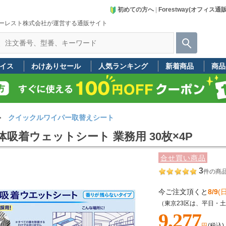
初めての方へ
|
Forestway(オフィス通
ーレスト株式会社が運営する通販サイト
イス
わけありセール
人気ランキング
新着商品
商品
クイックルワイパー取替えシート
吸着ウェットシート 業務用 30枚×4P
合せ買い商品
3
件の商
今ご注文頂くと
8/9
(日
（東京23区は、平日・
9,277
円
(税込)