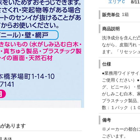
エリアＣ
8/11
1箱
販売単位
商品説明
洗浄成分を含んだ
ながら、皮脂汚れ
ます。「リセッシ
仕様
●業務用ワイドサ
ご使用ください）●
グ、ビニール）・
がしみこむ白木、
プラスチック製品
数：１パック（１
備考
品があります
※メーカーの都合
ございます。
用 本体