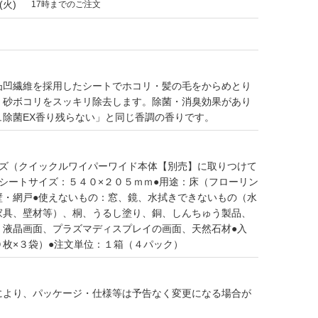
(火)
17時までのご注文
凸凹繊維を採用したシートでホコリ・髪の毛をからめとり
・砂ボコリをスッキリ除去します。除菌・消臭効果があり
ュ除菌EX香り残らない」と同じ香調の香りです。
イズ（クイックルワイパーワイド本体【別売】に取りつけて
シートサイズ：５４０×２０５ｍｍ●用途：床（フローリン
壁・網戸●使えないもの：窓、鏡、水拭きできないもの（水
家具、壁材等）、桐、うるし塗り、銅、しんちゅう製品、
、液晶画面、プラズマディスプレイの画面、天然石材●入
０枚×３袋）●注文単位：１箱（４パック）
により、パッケージ・仕様等は予告なく変更になる場合が