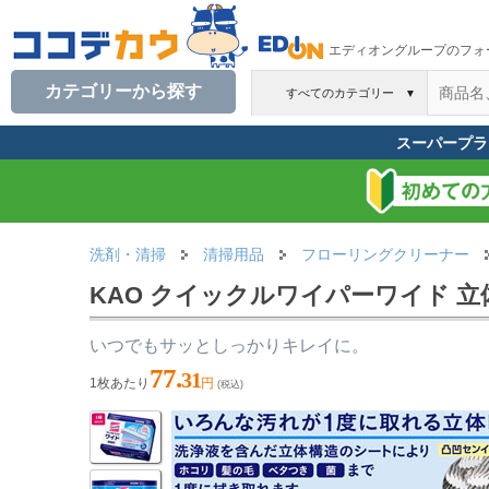
エディオングループのフォ
カテゴリーから探す
すべてのカテゴリー
▼
スーパープラ
洗剤・清掃
清掃用品
フローリングクリーナー
KAO クイックルワイパーワイド 立体
いつでもサッとしっかりキレイに。
77.
31
1枚あたり
円
(税込)