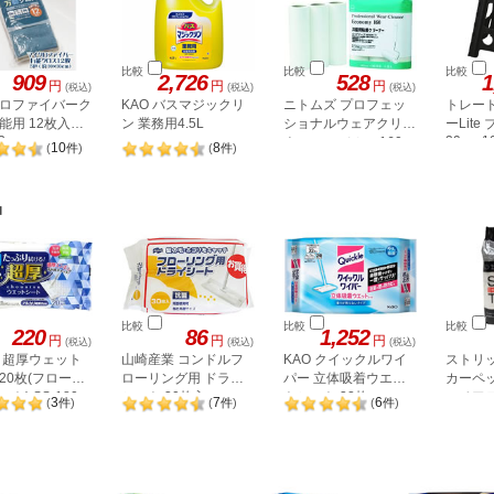
比較
比較
比較
909
2,726
528
1
円
円
円
(税込)
(税込)
(税込)
ロファイバーク
KAO バスマジックリ
ニトムズ プロフェッ
トレー
能用 12枚入り
ン 業務用4.5L
ショナルウェアクリー
ーLite
2
39cm 1
ナー エコノミー160
10
8
(
件
)
(
件
)
(3巻入) C3390
品
比較
比較
比較
220
86
1,252
円
円
円
(税込)
(税込)
(税込)
 超厚ウェット
山崎産業 コンドルフ
KAO クイックルワイ
ストリ
20枚(フローリ
ローリング用 ドライ
パー 立体吸着ウエッ
カーペ
ト) SS-180
シート 30枚入
トシート 32枚
スペアテ
3
7
6
(
件
)
(
件
)
(
件
)
本 SB-0