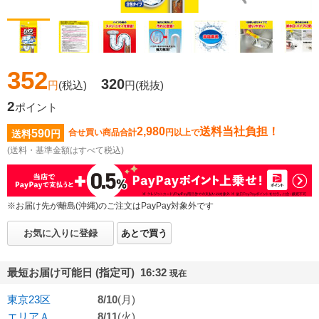
352
320
円
(税込)
円
(税抜)
2
ポイント
2,980
送料当社負担！
590
合せ買い商品合計
円以上で
送料
円
(送料・基準金額はすべて税込)
※お届け先が離島(沖縄)のご注文はPayPay対象外です
お気に入りに登録
あとで買う
最短お届け可能日 (指定可) 16:32
現在
東京23区
8/10
(月)
エリアＡ
8/11
(火)