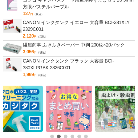
方眼パステルパープル
127
円
（税込）
CANON インクタンク イエロー 大容量 BCI-381XLY
2329C001
2,120
円
（税込）
紺屋商事 ふきふきペーパー 中判 200枚×20パック
3,056
円
（税込）
CANON インクタンク ブラック 大容量 BCI-
380XLPGBK 2326C001
1,969
円
（税込）