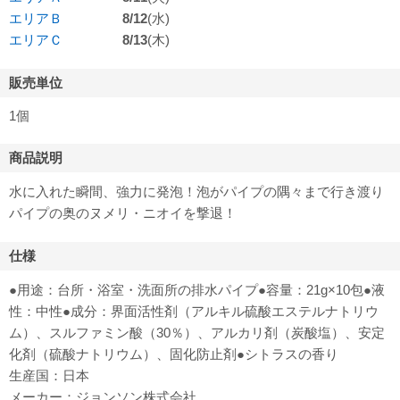
エリアＢ
8/12
(水)
エリアＣ
8/13
(木)
販売単位
1個
商品説明
水に入れた瞬間、強力に発泡！泡がパイプの隅々まで行き渡り
パイプの奥のヌメリ・ニオイを撃退！
仕様
●用途：台所・浴室・洗面所の排水パイプ●容量：21g×10包●液
性：中性●成分：界面活性剤（アルキル硫酸エステルナトリウ
ム）、スルファミン酸（30％）、アルカリ剤（炭酸塩）、安定
化剤（硫酸ナトリウム）、固化防止剤●シトラスの香り
生産国：日本
メーカー：ジョンソン株式会社