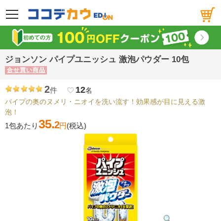
メニュー
ジョンソン パイプユニッシュ 激泡パウダー 10包
合せ買い商品
2
12
件
favorite_border
名
パイプの奥のヌメリ・ニオイを洗い流す！効果感が目に見える激
泡！
35.
2
1包あたり
円
(税込)