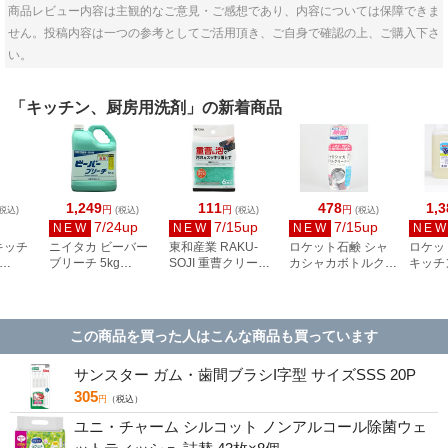
商品レビュー内容は主観的なご意見・ご感想であり、内容については保障できま
せん。投稿内容は一つの参考としてご活用頂き、ご自身で確認の上、ご購入下さ
い。
「キッチン、厨房用洗剤」の新着商品
1,249
111
478
1,3
円
円
円
税込)
(税込)
(税込)
(税込)
7/24up
7/15up
7/15up
NEW
NEW
NEW
NE
キッチ
ニイタカ ビーバー
東和産業 RAKU-
ロケット石鹸 シャ
ロケッ
ブリーチ 5kg
SOJI 重曹クリーナ
カシャカボトルクリ
キッチン
個
234530
ー 6枚入 10264
ーナー 350g
この商品を買った人はこんな商品も買っています
サンスター ガム・歯間ブラシI字型 サイズSSS 20P
305
円
（税込）
ユニ・チャーム シルコット ノンアルコール除菌ウェ