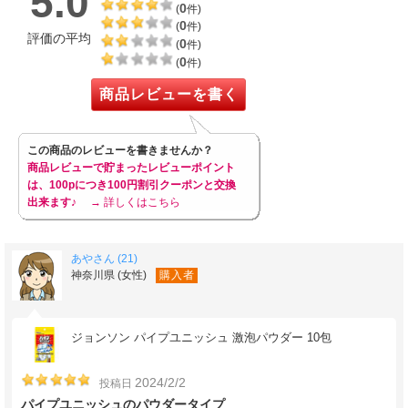
5.0
0
(
件)
0
(
件)
評価の平均
0
(
件)
0
(
件)
商品レビューを書く
この商品のレビューを書きませんか？
商品レビューで貯まったレビューポイント
は、100pにつき100円割引クーポンと交換
出来ます♪
→ 詳しくはこちら
あやさん (21)
神奈川県 (女性)
購入者
ジョンソン パイプユニッシュ 激泡パウダー 10包
2024/2/2
投稿日
パイプユニッシュのパウダータイプ