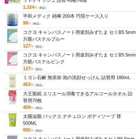
ットティッシュ 詰替 43枚×8個
1,324
円
（税込）
平和メディク 綿棒 200本 円筒ケース入り
99
円
（税込）
コクヨ キャンパスノート用途別みずたま セミB5 5mm
方眼パステルブルー
127
円
（税込）
コクヨ キャンパスノート用途別みずたま セミB5 5mm
方眼パステルピンク
127
円
（税込）
ミヨシ石鹸 無添加 泡の洗顔せっけん 詰替用 180mL
453
円
（税込）
大王製紙 エリエール消毒できるアルコールタオル 詰
替用70枚
409
円
（税込）
太陽油脂 パックス ナチュロン ボディソープ 替
500ML
892
円
（税込）
コクヨ キャンパスノート用途別みずたまセミB5 5mm