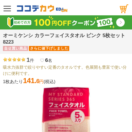
メニュー
オーミケンシ カラーフェイスタオル ピンク 5枚セット
8223
合せ買い商品
さらに値下げしました
1
6
件
favorite_border
名
吸水力抜群で絞りやすい定番のタオルです。色展開も豊富で使い分
けに便利です。
141.
6
1枚あたり
円
(税込)