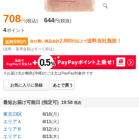
708
644
円
(税込)
円
(税抜)
4
ポイント
2,980
送料当社負担！
590
合せ買い商品合計
円以上で
送料
円
(送料・基準金額はすべて税込)
※お届け先が離島(沖縄)のご注文はPayPay対象外です
お気に入りに登録
あとで買う
最短お届け可能日 (指定可) 19:58
現在
東京23区
8/10
(月)
エリアＡ
8/11
(火)
エリアＢ
8/12
(水)
エリアＣ
8/13
(木)