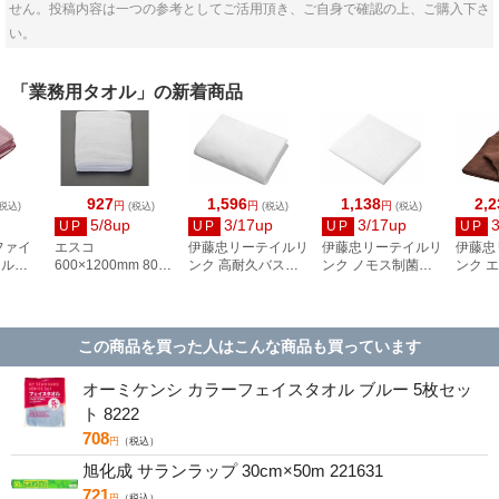
せん。投稿内容は一つの参考としてご活用頂き、ご自身で確認の上、ご購入下さ
い。
「業務用タオル」の新着商品
927
1,596
1,138
2,2
円
円
円
税込)
(税込)
(税込)
(税込)
5/8up
3/17up
3/17up
UP
UP
UP
UP
ファイ
エスコ
伊藤忠リーテイルリ
伊藤忠リーテイルリ
伊藤忠
オル
600×1200mm 800
ンク 高耐久バスタ
ンク ノモス制菌バ
ンク 
INK 10
匁 バスタオル
オル ホワイト 1枚入
スタオル ホワイト 1
ンケッ
16
EA929HB-18
DB-001
枚入 NB-001
枚入 IR
この商品を買った人はこんな商品も買っています
オーミケンシ カラーフェイスタオル ブルー 5枚セッ
ト 8222
708
円
（税込）
旭化成 サランラップ 30cm×50m 221631
721
円
（税込）