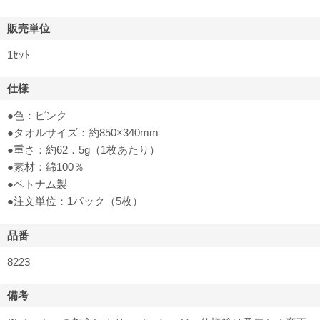
販売単位
1ｾｯﾄ
仕様
●色：ピンク
●タオルサイズ：約850×340mm
●重さ：約62．5g（1枚あたり）
●素材：綿100％
●ベトナム製
●注文単位：1パック（5枚）
品番
8223
備考