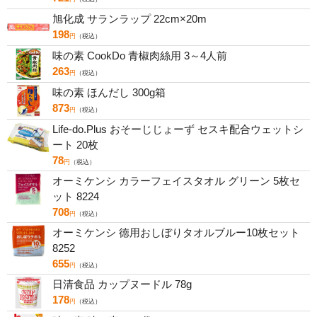
旭化成 サランラップ 22cm×20m
198
円
（税込）
味の素 CookDo 青椒肉絲用 3～4人前
263
円
（税込）
味の素 ほんだし 300g箱
873
円
（税込）
Life-do.Plus おそーじじょーず セスキ配合ウェットシ
ート 20枚
78
円
（税込）
オーミケンシ カラーフェイスタオル グリーン 5枚セ
ット 8224
708
円
（税込）
オーミケンシ 徳用おしぼりタオルブルー10枚セット
8252
655
円
（税込）
日清食品 カップヌードル 78g
178
円
（税込）