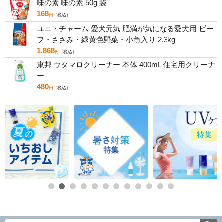
味の素 味の素 50g 袋
168
円
（税込）
ユニ・チャーム 愛犬元気 肥満が気になる愛犬用 ビー
フ・ささみ・緑黄色野菜・小魚入り 2.3kg
1,868
円
（税込）
東邦 ウタマロクリーナー 本体 400mL 住宅用クリーナ
ー
480
円
（税込）