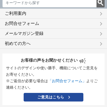
keyboard_arrow_right
ご利用案内
keyboard_arrow_right
お問合せフォーム
keyboard_arrow_right
メールマガジン登録
keyboard_arrow_right
初めての方へ
お客様の声をお聞かせください
サイトのデザインや使い勝手、機能についてご意見を
お寄せください。
※ご返信が必要な場合は
「お問合せフォーム」
よりご
連絡ください。
ご意見はこちら