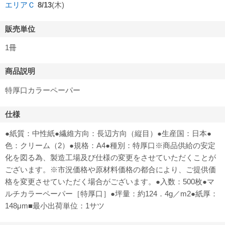
エリアＣ
8/13
(木)
販売単位
1冊
商品説明
特厚口カラーペーパー
仕様
●紙質：中性紙●繊維方向：長辺方向（縦目）●生産国：日本●
色：クリーム（2）●規格：A4●種別：特厚口※商品供給の安定
化を図る為、製造工場及び仕様の変更をさせていただくことが
ございます。※市況価格や原材料価格の都合により、ご提供価
格を変更させていただく場合がございます。●入数：500枚●マ
ルチカラーペーパー［特厚口］●坪量：約124．4g／m2●紙厚：
148μm■最小出荷単位：1サツ