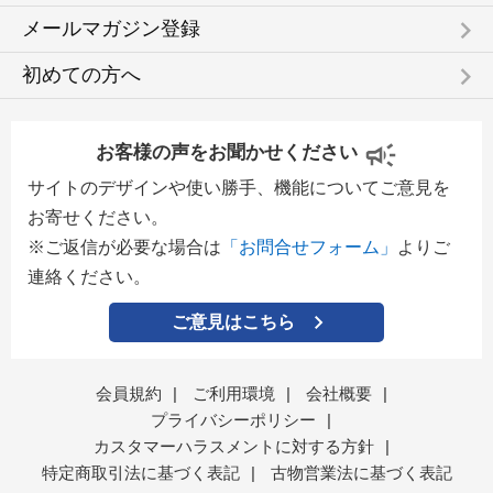
keyboard_arrow_right
メールマガジン登録
keyboard_arrow_right
初めての方へ
お客様の声をお聞かせください
サイトのデザインや使い勝手、機能についてご意見を
お寄せください。
※ご返信が必要な場合は
「お問合せフォーム」
よりご
連絡ください。
ご意見はこちら
会員規約
|
ご利用環境
|
会社概要
|
プライバシーポリシー
|
カスタマーハラスメントに対する方針
|
特定商取引法に基づく表記
|
古物営業法に基づく表記