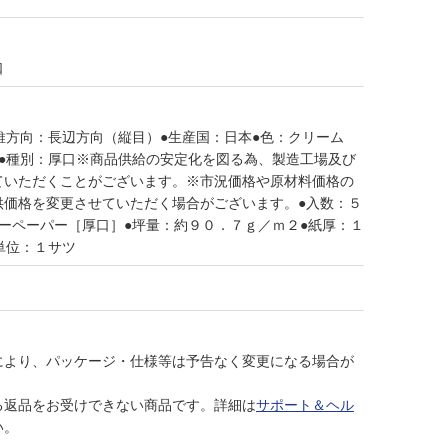
口
維方向：長辺方向（縦目）●生産国：日本●色：クリーム
４●種別：厚口※商品供給の安定化を図る為、製造工場及び
ていただくことがございます。※市況価格や原材料価格の
供価格を変更させていただく場合がございます。●入数：５
ーペーパー［厚口］●坪量：約９０．７ｇ／ｍ２●紙厚：１
単位：１サツ
により、パッケージ・仕様等は予告なく変更になる場合が
る返品をお受けできない商品です。詳細は
サポート＆ヘル
い。