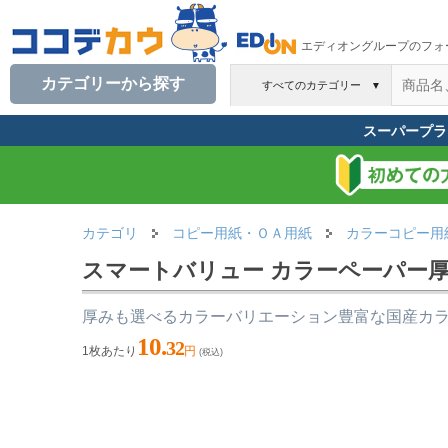
エディオングループのフォ
カテゴリーから探す
すべてのカテゴリー
▼
スーパープラ
カテゴリ
コピー用紙・ＯＡ用紙
カラーコピー用
スマートバリュー カラーペーパー厚口B4
厚みも選べるカラーバリエーション豊富な国産カ
10.
32
1枚あたり
円
(税込)