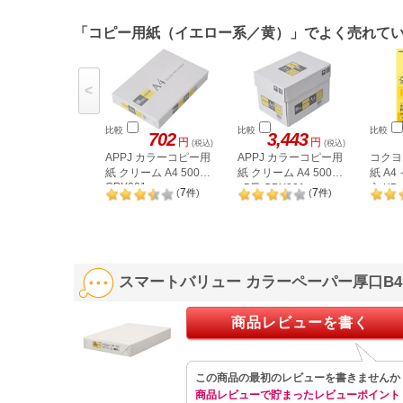
「コピー用紙（イエロー系／黄）」でよく売れて
<
比較
比較
比較
702
3,443
円
円
(税込)
(税込)
APPJ カラーコピー用
APPJ カラーコピー用
コクヨ
紙 クリーム A4 500枚
紙 クリーム A4 500枚
紙 A4
CPY001
×5冊 CPY001
入 KB
7
7
(
件
)
(
件
)
スマートバリュー カラーペーパー厚口B4 ク
商品レビューを書く
この商品の最初のレビューを書きませんか
商品レビューで貯まったレビューポイント