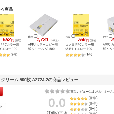
いる商品
比較
比較
比較
552
1,720
756
2
円
円
円
(税込)
(税込)
(税込)
 PPCカラー用
APPJ カラーコピー用
コクヨ PPCカラー用
APPJ
 イエロー 100枚
紙 クリーム A3 500枚
紙 B4 イエロー 100枚
紙 クリー
CPY002
-C139NY
入 KB-C134NY
×5冊 C
2
1
(
件
)
(
件
)
リーム 500枚 A272J-2の商品レビュー
商品レビューはまだありません
0.0
(
0
件)
(
0
件)
？
(
0
件)
評価の平均