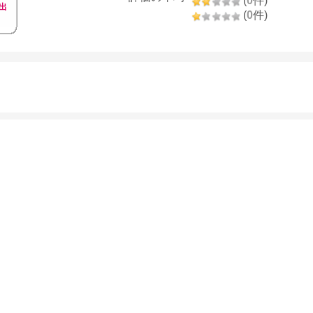
(
0
件)
出
(
0
件)