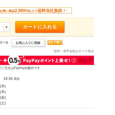
2,980
送料当社負担！
せ買い商品
円以上で
*
+
カートに入れる
比べる
お気に入りに登録
*送料・基準金額はすべて税込
のご注文はPayPay対象外です
18:36
現在
(木)
(木)
(金)
(土)