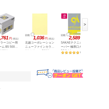
>
比較
比較
比較
,761
1,036
2,589
円
円
円
(税込)
(税込)
(税込)
 カラーコピー用
北越コーポレーション
SAKAEテクニカルペ
SAKAE
ム B5 500枚
ニューファインカラー
ーパー 極厚口カラー
ーパー 
PY004
A4 クリーム 500枚
PPC A4 レモンイエロ
PPC B
1
(
件
)
ー 50枚×5冊
50枚
。