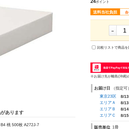
24
ポイント
送料当社負担
合
-
比較リストで商品を
※お届け先が離島(沖縄)
お届け日
（指定可） 
東京23区
8/13
エリアＡ
8/13
エリアＢ
8/14
品があります
エリアＣ
8/15
 500枚 A272J-7
1冊
販売単位