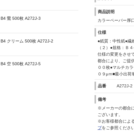
商品説明
 500枚 A272J-3
カラーペーパー厚
仕様
クリーム 500枚 A272J-2
●紙質：中性紙●繊
（２）●規格：Ｂ
仕様の変更をさせ
都合により、ご提
 500枚 A272J-5
００枚●マルチカラ
０９μｍ■最小出荷
品番
A272J-2
備考
※メーカーの都合
ございます。
※お客様都合によ
プ
をご参照くださ