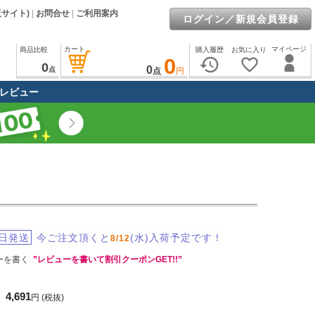
販サイト)
|
お問合せ
|
ご利用案内
ログイン／新規会員登録
カート
マイページ
商品比較
購入履歴
お気に入り
0
history
favorite_border
0
0
点
点
円
レビュー
日発送
今ご注文頂くと
(水)入荷予定です！
8/12
ーを書く
”レビューを書いて割引クーポンGET!!”
4,691
円
(税抜)