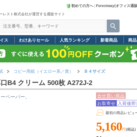
初めての方へ
|
Forestway(オフィス通
ーレスト株式会社が運営する通販サイト
イス
わけありセール
人気ランキング
新着商品
商品
紙
コピー用紙（イエロー系／黄）
Ｂ４サイズ
 クリーム 500枚 A272J-2
合せ買い商品
ラーペーパー。
お取寄せ
入荷後即
最初の商品レビュ
5,160
円
(税込)