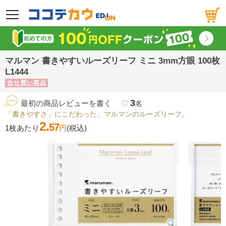
メニュー
マルマン 書きやすいルーズリーフ ミニ 3mm方眼 100枚
L1444
合せ買い商品
3
最初の商品レビューを書く
favorite_border
名
「書きやすさ」にこだわった、マルマンのルーズリーフ。
2.
57
1枚あたり
円
(税込)