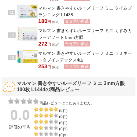
マルマン 書きやすいルーズリーフ ミニ タイムプ
11
ランニング L1438
180
合せ買い商品
円
(税込)
マルマン 書きやすいルーズリーフ ミニ くすみカ
12
ラーアソート 5mm方眼
272
合せ買い商品
円
(税込)
マルマン 書きやすいルーズリーフ ミニ ラミネー
13
トタブインデックス4山
253
合せ買い商品
円
(税込)
マルマン 書きやすいルーズリーフ ミニ 3mm方眼
100枚 L1444の商品レビュー
商品レビューはまだありません。
0.0
0
(
件)
0
(
件)
0
(
件)
評価の平均
0
(
件)
0
(
件)