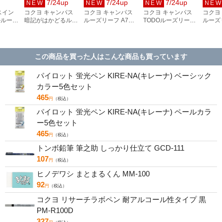
7/24up
7/24up
7/24up
NEW
NEW
NEW
NE
スイン
コクヨ キャンパス
コクヨ キャンパス
コクヨ キャンパス
コクヨ
ルルーズ
暗記がはかどるルー
ルーズリーフ A7サ
TODOルーズリーフ
ルーズ
罫 20穴
ズリーフ A6サイズ
イズ 7穴 無地 50枚
A6サイズ 14穴 50枚
イズ 1
01-A
14穴 30枚 赤シート
ノ-897W
ノ-M881
ノ-88
付き ノ-M883-RS
この商品を買った人はこんな商品も買っています
パイロット 蛍光ペン KIRE-NA(キレーナ) ベーシック
カラー5色セット
465
円
（税込）
パイロット 蛍光ペン KIRE-NA(キレーナ) ペールカラ
ー5色セット
465
円
（税込）
トンボ鉛筆 筆之助 しっかり仕立て GCD-111
107
円
（税込）
ヒノデワシ まとまるくん MM-100
92
円
（税込）
コクヨ リサーチラボペン 耐アルコール性タイプ 黒
PM-R100D
327