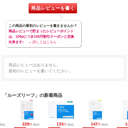
商品レビューを書く
この商品の最初のレビューを書きませんか？
商品レビューで貯まったレビューポイント
は、100pにつき100円割引クーポンと交換
出来ます♪
→ 詳しくはこちら
商品レビューはありません。
最初のレビューを書いてください。
「ルーズリーフ」の新着商品
229
133
147
1
円
円
円
税込)
(税込)
(税込)
(税込)