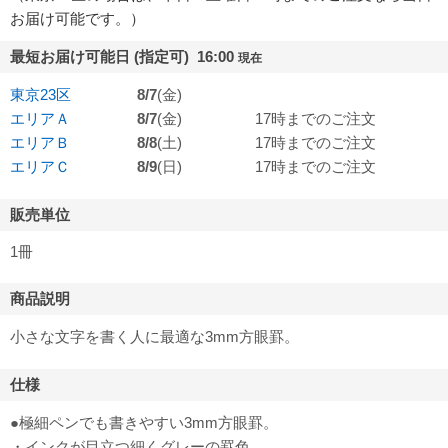
お届け可能です。）
最短お届け可能日 (指定可) 16:00
現在
東京23区
8/7
(金)
エリアＡ
8/7
(金)
17時までのご注文
エリアＢ
8/8
(土)
17時までのご注文
エリアＣ
8/9
(日)
17時までのご注文
販売単位
1冊
商品説明
小さな文字を書く人に最適な3mm方眼罫。
仕様
●極細ペンでも書きやすい3mm方眼罫。
・インクが目立つ細くグレーの罫色。