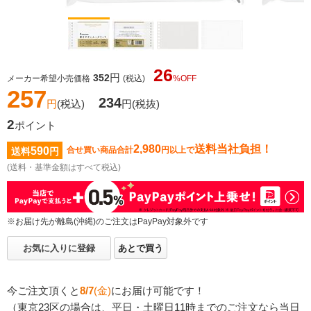
26
円
352
メーカー希望小売価格
(税込)
%OFF
257
234
円
(税込)
円
(税抜)
2
ポイント
2,980
送料当社負担！
590
合せ買い商品合計
円以上で
送料
円
(送料・基準金額はすべて税込)
※お届け先が離島(沖縄)のご注文はPayPay対象外です
お気に入りに登録
あとで買う
今ご注文頂くと
8/7
(金)
にお届け可能です！
（東京23区の場合は、平日・土曜日11時までのご注文なら当日