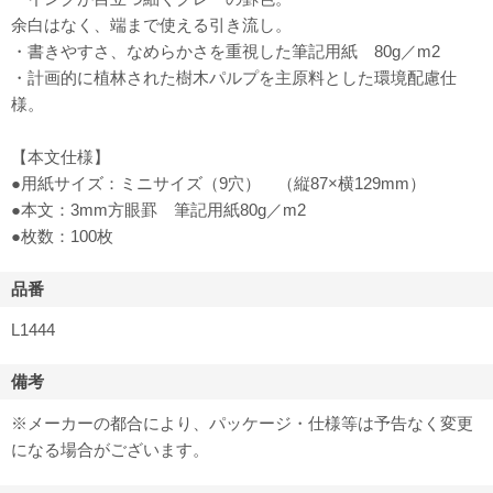
余白はなく、端まで使える引き流し。
・書きやすさ、なめらかさを重視した筆記用紙 80g／m2
・計画的に植林された樹木パルプを主原料とした環境配慮仕
様。
【本文仕様】
●用紙サイズ：ミニサイズ（9穴） （縦87×横129mm）
●本文：3mm方眼罫 筆記用紙80g／m2
●枚数：100枚
品番
L1444
備考
※メーカーの都合により、パッケージ・仕様等は予告なく変更
になる場合がございます。