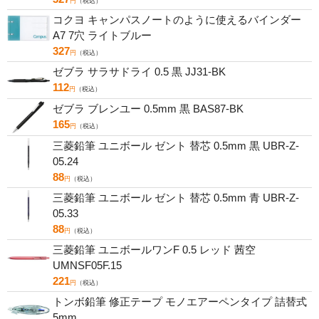
円
（税込）
コクヨ キャンパスノートのように使えるバインダー
A7 7穴 ライトブルー
327
円
（税込）
ゼブラ サラサドライ 0.5 黒 JJ31-BK
112
円
（税込）
ゼブラ ブレンユー 0.5mm 黒 BAS87-BK
165
円
（税込）
三菱鉛筆 ユニボール ゼント 替芯 0.5mm 黒 UBR-Z-
05.24
88
円
（税込）
三菱鉛筆 ユニボール ゼント 替芯 0.5mm 青 UBR-Z-
05.33
88
円
（税込）
三菱鉛筆 ユニボールワンF 0.5 レッド 茜空
UMNSF05F.15
221
円
（税込）
トンボ鉛筆 修正テープ モノエアーペンタイプ 詰替式
5mm