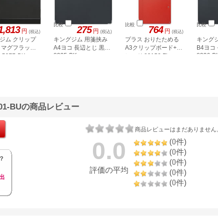
比較
比較
比較
1,813
275
764
円
円
円
(税込)
(税込)
(税込)
ジム クリップ
キングジム 用箋挟み
プラス おりたためる
キング
 マグフラップ
A4ヨコ 長辺とじ 黒
A3クリップボード+
B4ヨコ
8335-BK
8336-B
 5077-BK
レッド 83153 FL-
501CP
801-BUの商品レビュー
商品レビューはまだありません
0.0
(
0
件)
(
0
件)
？
(
0
件)
評価の平均
(
0
件)
出
(
0
件)