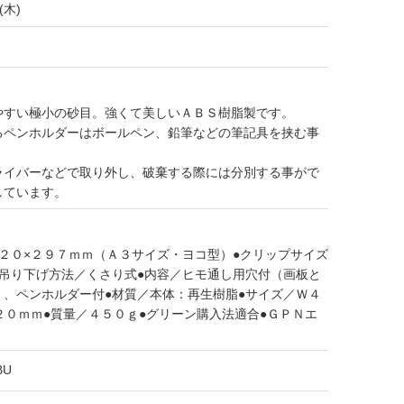
(木)
やすい極小の砂目。強くて美しいＡＢＳ樹脂製です。
るペンホルダーはボールペン、鉛筆などの筆記具を挟む事
ライバーなどで取り外し、破棄する際には分別する事がで
しています。
２０×２９７ｍｍ（Ａ３サイズ・ヨコ型）●クリップサイズ
●吊り下げ方法／くさり式●内容／ヒモ通し用穴付（画板と
）、ペンホルダー付●材質／本体：再生樹脂●サイズ／Ｗ４
２０ｍｍ●質量／４５０ｇ●グリーン購入法適合●ＧＰＮエ
BU