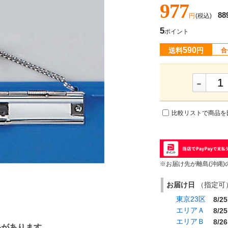
977
88
円
(税込)
5
ポイント
590
送料
円
合
-
比較リストで商品を
※お届け先が離島(沖縄)
お届け日
（指定可） 
東京23区
8/25
エリアＡ
8/25
エリアＢ
8/26
品があります