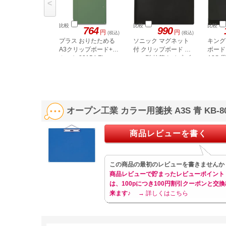
<
比較
比較
比較
764
990
円
円
(税込)
(税込)
プラス おりたためる
ソニック マグネット
キング
A3クリップボード+
付 クリップボード A4
ボード
カーキ 83154 FL-
ヨコ型 抗菌タイプ ブ
A3S 黒
501CP
ラック
オープン工業 カラー用箋挟 A3S 青 KB-
商品レビューを書く
この商品の最初のレビューを書きませんか
商品レビューで貯まったレビューポイント
は、100pにつき100円割引クーポンと交換
来ます♪
→ 詳しくはこちら