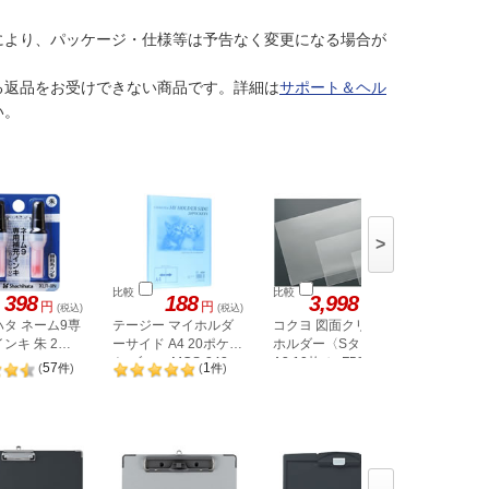
により、パッケージ・仕様等は予告なく変更になる場合が
る返品をお受けできない商品です。詳細は
サポート＆ヘル
い。
>
比較
比較
比較
398
188
3,998
円
円
円
(税込)
(税込)
(税込)
タ ネーム9専
テージー マイホルダ
コクヨ 図面クリアー
たくみ 
ンキ 朱 2本
ーサイド A4 20ポケッ
ホルダー〈Sタイプ〉
連発 赤 7
ト ブルー MCS-342-
A3 10枚 セ-F58N
57
1
(
件
)
(
件
)
02