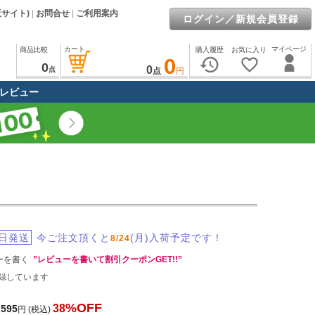
販サイト)
|
お問合せ
|
ご利用案内
ログイン／新規会員登録
カート
マイページ
商品比較
購入履歴
お気に入り
0
history
favorite_border
0
0
点
点
円
レビュー
日発送
今ご注文頂くと
(月)入荷予定です！
8/24
ーを書く
”レビューを書いて割引クーポンGET!!”
録しています
%OFF
38
,595
円
(税込)