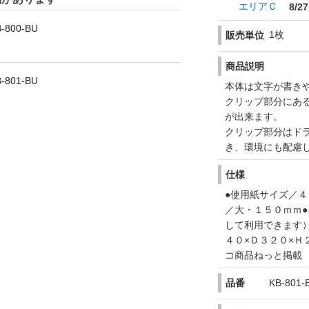
エリアＣ
8/27
800-BU
1枚
販売単位
商品説明
801-BU
本体は文字が書き
クリップ部分にあ
が出来ます。
クリップ部分はド
き、環境にも配慮
仕様
●使用紙サイズ／４
／大・１５０ｍｍ
して利用できます
４０×Ｄ３２０×Ｈ
コ商品ねっと掲載
品番
KB-801-