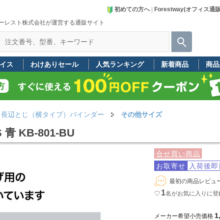
初めての方へ
|
Forestway(オフィス通
ーレスト株式会社が運営する通販サイト
イス
わけありセール
人気ランキング
新着商品
商品
長辺とじ（横タイプ）バインダー
その他サイズ
 KB-801-BU
合せ買い商品
お取寄せ
入荷後即
最初の商品レビュ
1
♡
名
がお気に入りに登
1
メーカー希望小売価格