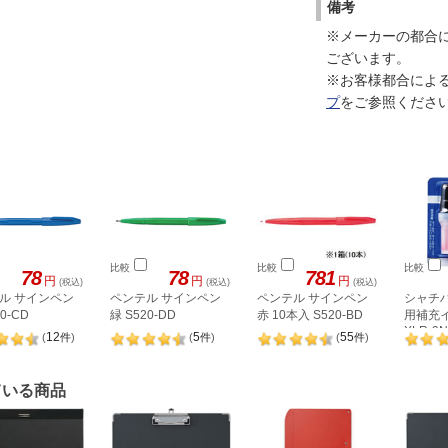
備考
※メーカーの都合
ございます。
※お客様都合によ
プ
をご参照くださ
比較
比較
比較
78
78
781
円
円
円
(税込)
(税込)
(税込)
ル サインペン
ペンテル サインペン
ペンテル サインペン
シャチハ
0-CD
緑 S520-DD
赤 10本入 S520-BD
用補充イ
XLR-9N
12
5
55
(
件
)
(
件
)
(
件
)
ている商品