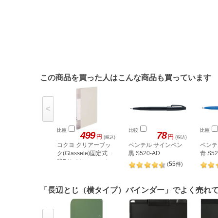
この商品を買った人はこんな商品も買っています
<
比較
比較
比較
499
78
円
円
(税込)
(税込)
コクヨ クリアーブッ
ペンテル サインペン
ペンテ
ク(Glassele)固定式A4
黒 S520-AD
青 S52
背Pサイドスロー オフ
55
(
件
)
ホワイト
「長辺とじ（横タイプ）バインダー」でよく売れ