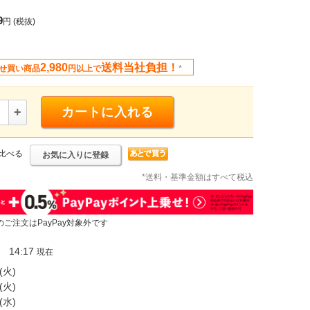
9
円
(税抜)
2,980
送料当社負担！
せ買い商品
円以上で
*
+
カートに入れる
比べる
お気に入りに登録
*送料・基準金額はすべて税込
のご注文はPayPay対象外です
14:17
現在
(火)
(火)
(水)