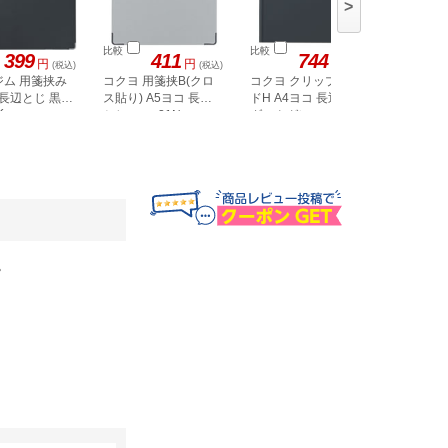
>
比較
比較
比較
399
411
744
円
円
円
(税込)
(税込)
(税込)
ジム 用箋挟み
コクヨ 用箋挟B(クロ
コクヨ クリップボー
コクヨ 
 長辺とじ 黒
ス貼り) A5ヨコ 長辺
ドH A4ヨコ 長辺とじ
ド (薄型
K
とじ ヨハ-21N
ダークグレー ヨハ-
コ 長辺
H73NDM
。