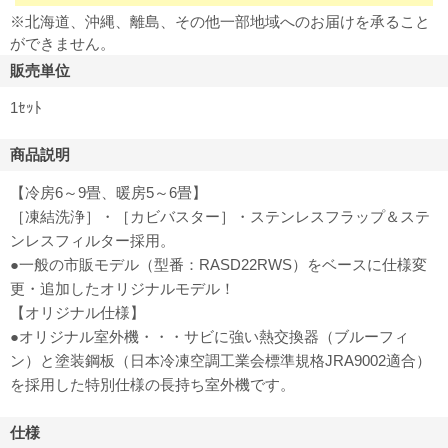
※北海道、沖縄、離島、その他一部地域へのお届けを承ること
ができません。
販売単位
1ｾｯﾄ
商品説明
【冷房6～9畳、暖房5～6畳】
［凍結洗浄］・［カビバスター］・ステンレスフラップ＆ステ
ンレスフィルター採用。
●一般の市販モデル（型番：RASD22RWS）をベースに仕様変
更・追加したオリジナルモデル！
【オリジナル仕様】
●オリジナル室外機・・・サビに強い熱交換器（ブルーフィ
ン）と塗装鋼板（日本冷凍空調工業会標準規格JRA9002適合）
を採用した特別仕様の長持ち室外機です。
仕様