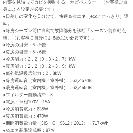
内部を見張ってカビを抑制する「カビバスター」（お客様ご自
身による設定が必要です）。
●日差しの変化を見分けて、快適＆省エネ［ecoこれっきり］運
転。
●冷房シーズン前に自動で故障部分を診断「シーズン前自動点
検」（お客様ご自身による設定が必要です）。
●冷房の目安：6～9畳
●暖房の目安：5～6畳
●冷房能力：2．2（0．3～2．7）kW
●暖房能力：2．2（0．2～3．9）kW
●低外気温暖房能力：2．8kW
●冷房運転音（室内機／室外機）：62／57dB
●暖房運転音（室内機／室外機）：62／55dB
●フィルター自動清掃：×
●電源：単相100V 15A
●冷房消費電力：635W
●暖房消費電力：470W
●期間消費電力量（JIS C 9612：2013）：717kWh
●省エネ基準達成率：87％