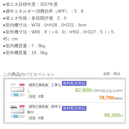
●省エネ目標年度：2027年度
●通年エネルギー消費効率（APF）：5．8
●省エネ性能：多段階評価 2．0
●室内機寸法：W78．0×H28．0×D21．8cm
●室外機寸法：W65．8（＋6．0）×H53．0×D27．5（＋5．
45）cm
●室内機質量：7．5kg
●室外機質量：19．5kg
この商品のバリエーション
金額：税込
無料配送商品
工事な
標準工事有無
82,800
し
2ｾｯﾄ以上なら1ｾｯﾄ
円
8畳
目安
78,700
円(税込)
標準工
標準工事有無
無料配送商品
事付
99,300
円
8畳
目安