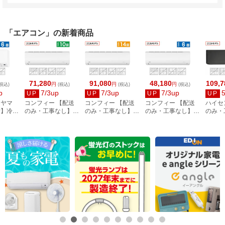
「エアコン」の新着商品
71,280
91,080
48,180
109,7
円
円
円
税込)
(税込)
(税込)
(税込)
p
7/3up
7/3up
7/3up
UP
UP
UP
UP
ーヤマ
コンフィー 【配送
コンフィー 【配送
コンフィー 【配送
ハイセ
付】冷房
のみ・工事なし】冷
のみ・工事なし】冷
のみ・工事なし】冷
のみ・
2.2kW
暖房エアコン 10畳
暖房エアコン 14畳
暖房エアコン 6畳用
畳向け 
用 CYA-281C(W)
用 CYA-401C(W)
CYA-221C(W)
angle 
ーズ HA
BS