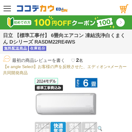
メニュー
日立 【標準工事付】 6畳向エアコン 凍結洗浄白くまく
ん Dシリーズ RASDM22RE4WS
無料配送商品
在庫処分
2
最初の商品レビューを書く
favorite_border
名
【e angle Select】お客様の声を反映させた、エディオン×メーカー
共同開発商品