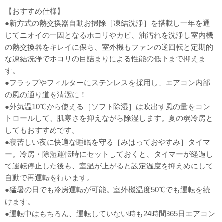
【おすすめ仕様】
●新方式の熱交換器自動お掃除［凍結洗浄］を搭載し一年を通
じてニオイの一因となるホコリやカビ、油汚れを洗浄し室内機
の熱交換器をキレイに保ち、室外機もファンの逆回転と定期的
な凍結洗浄でホコリの目詰まりによる性能の低下まで抑えま
す。
●フラップやフィルターにステンレスを採用し、エアコン内部
の風の通り道を清潔に！
●外気温10℃から使える［ソフト除湿］は吹出す風の量をコン
トロールして、肌寒さを抑えながら除湿します。夏の弱冷房と
してもおすすめです。
●寝苦しい夜に快適な睡眠を守る［みはっておやすみ］タイマ
ー。冷房・除湿運転時にセットしておくと、タイマーが経過し
て運転停止した後も、室温が上がると設定温度を抑えめにして
自動で再運転を行います。
●猛暑の日でも冷房運転が可能。室外機温度50℃でも運転を続
けます。
●運転中はもちろん、運転していない時も24時間365日エアコン