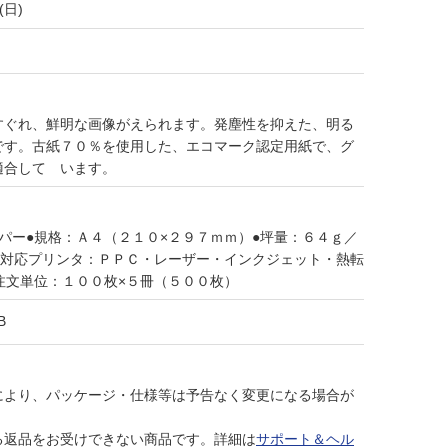
(日)
すぐれ、鮮明な画像がえられます。発塵性を抑えた、明る
です。古紙７０％を使用した、エコマーク認定用紙で、グ
適合して います。
パー●規格：Ａ４（２１０×２９７ｍｍ）●坪量：６４ｇ／
●対応プリンタ：ＰＰＣ・レーザー・インクジェット・熱転
注文単位：１００枚×５冊（５００枚）
B
により、パッケージ・仕様等は予告なく変更になる場合が
る返品をお受けできない商品です。詳細は
サポート＆ヘル