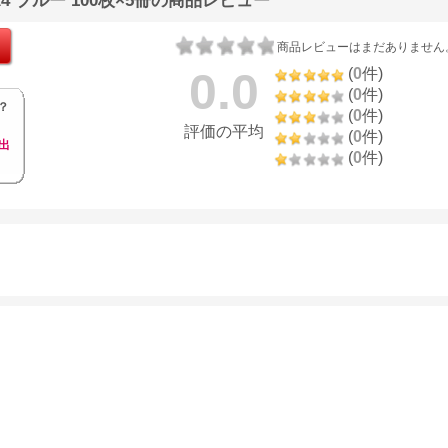
4 ブルー 100枚×5冊の商品レビュー
商品レビューはまだありません
0.0
(
0
件)
(
0
件)
？
(
0
件)
評価の平均
(
0
件)
出
(
0
件)