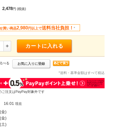
2,478
円
(税抜)
2,980
送料当社負担！
せ買い商品
円以上で
*
+
カートに入れる
比べる
お気に入りに登録
*送料・基準金額はすべて税込
のご注文はPayPay対象外です
16:01
現在
(金)
(金)
(土)