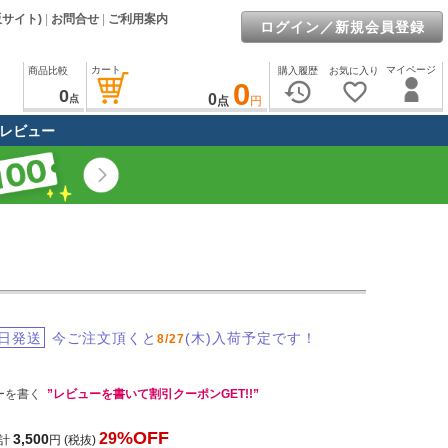
販サイト)
|
お問合せ
|
ご利用案内
ログイン／新規会員登録
カート
マイページ
商品比較
購入履歴
お気に入り
0
history
favorite_border
0
0
点
点
円
レビュー
日発送
今ご注文頂くと
(木)入荷予定です！
8/27
ーを書く
”レビューを書いて割引クーポンGET!!”
%OFF
29
3,500
計
円
(税抜)