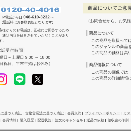
商品についてご意
048-610-3232
IP電話からは
へ
（お問合せから、お気軽
(通話料はお客様負担となります)
客様からのお電話は、正確にご回答するため
商品について
、通話内容を録音させていただくことがあり
この商品を取扱ってほ
す。
このジャンルの商品を
電話受付時間
この商品の価格は高いの
曜日～土曜日 9:00 ～ 18:00
日祝日、年末年始はお休み）
商品情報について
この商品の画像では、
この商品の詳細情報に
法に基づく表記
|
古物営業法に基づく表記
|
会員規約
|
プライバシーポリシー
|
カス
|
会員情報
|
購入履歴
|
配送状況
|
注文のキャンセル
|
返品の依頼
|
領収書の印刷