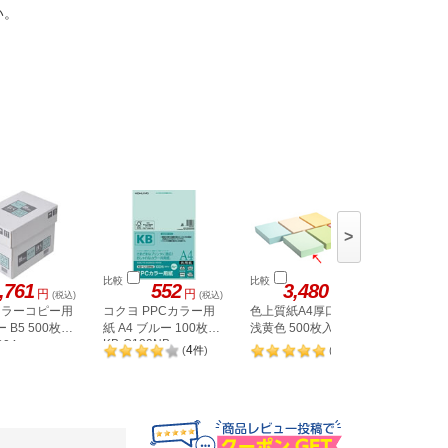
い。
>
比較
比較
比較
,761
552
3,480
5,
円
円
円
(税込)
(税込)
(税込)
 カラーコピー用
コクヨ PPCカラー用
色上質紙A4厚口90kg
SAKAE
 B5 500枚×5
紙 A4 ブルー 100枚入
浅黄色 500枚入
ーパー 
KB-C139NB
004
PPC A3
4
2
(
件
)
(
件
)
×5冊