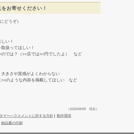
見をお寄せください！
にどうぞ）
しい！
取扱ってほしい！
では？（○○店では○○円でしたよ） など
大きさや質感がよくわからない
○○のような内容を掲載してほしい など
（2026/08/08 現在）
タマーハラスメントに対する方針
|
動作環境
|
納品書の印刷