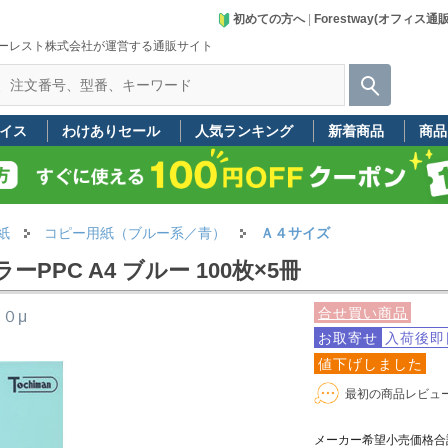
初めての方へ
|
Forestway(オフィス通
ーレスト株式会社が運営する通販サイト
イス
わけありセール
人気ランキング
新着商品
商品
紙
コピー用紙（ブルー系／青）
Ａ４サイズ
PPC A4 ブルー 100枚×5冊
合せ買い商品
０μ
お取寄せ
入荷後即
値下げしました
最初の商品レビュ
メーカー希望小売価格合