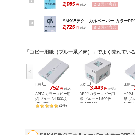
7
2,985
合せ買い商品
円
(税込)
SAKAEテクニカルペーパー カラーPPC 
8
2,725
合せ買い商品
円
(税込)
「コピー用紙（ブルー系／青）」でよく売れてい
<
比較
比較
比較
752
3,443
円
円
(税込)
(税込)
APPJ カラーコピー用
APPJ カラーコピー用
APP
紙 ブルー A4 500枚
紙 ブルー A4 500枚×5
紙 ブル
CPB001
CPB0
冊 CPB001
2
(
件
)