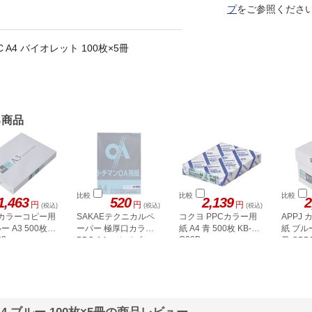
プ
をご参照くださ
A4 バイオレット 100枚×5冊
る商品
比較
比較
比較
1,463
520
2,139
2
円
円
円
(税込)
(税込)
(税込)
J カラーコピー用
SAKAEテクニカルペ
コクヨ PPCカラー用
APPJ
ー A3 500枚
ーパー 極厚口カラー
紙 A4 青 500枚 KB-
紙 ブルー
02
C39B
PPC A4 スカイブルー
冊 CPB
50枚