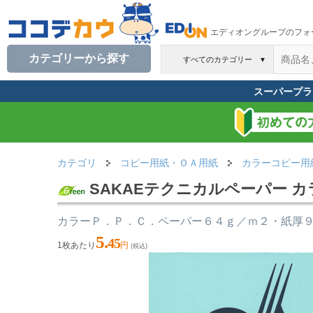
エディオングループのフォ
カテゴリーから探す
すべてのカテゴリー
▼
スーパープラ
カテゴリ
コピー用紙・ＯＡ用紙
カラーコピー用
SAKAEテクニカルペーパー カラー
カラーＰ．Ｐ．Ｃ．ペーパー６４ｇ／ｍ２・紙厚９
5.
45
1枚あたり
円
(税込)