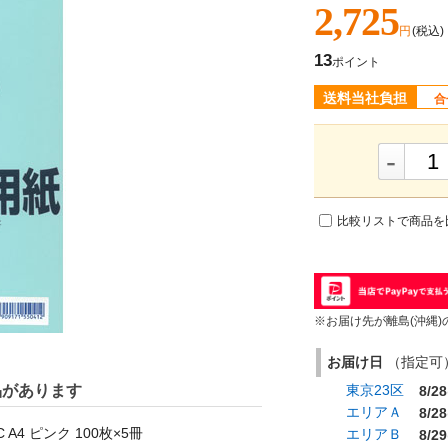
2,725
円
(税込)
13
ポイント
送料当社負担
合
-
比較リストで商品を
※お届け先が離島(沖縄)
お届け日
（指定可） 
品があります
東京23区
8/28
エリアＡ
8/28
A4 ピンク 100枚×5冊
エリアＢ
8/29