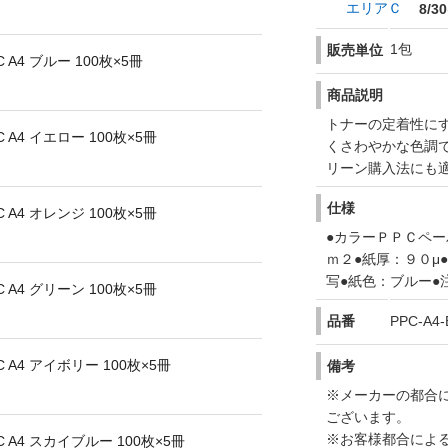
エリアＣ
8/30
1包
販売単位
A4 ブルー 100枚×5冊
商品説明
トナーの定着性に
A4 イエロー 100枚×5冊
くさわやかな色調
リーン購入法にも
仕様
A4 オレンジ 100枚×5冊
●カラーＰＰＣペー
ｍ２●紙厚：９０μ
写●紙色：ブルー●
A4 グリーン 100枚×5冊
品番
PPC-A4-
A4 アイボリー 100枚×5冊
備考
※メーカーの都合
ございます。
※お客様都合によ
A4 スカイブルー 100枚×5冊