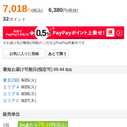
7,018
6,380
円
(税込)
円
(税抜)
32
ポイント
※お届け先が離島(沖縄)のご注文はPayPay対象外です
お気に入りに登録
あとで買う
最短お届け可能日(指定可) 05:44
現在
東京23区
8/25
(火)
エリアＡ
8/25
(火)
エリアＢ
8/26
(水)
エリアＣ
8/27
(木)
販売単位
70.
1箱
1mあたり
18
円
(税込)