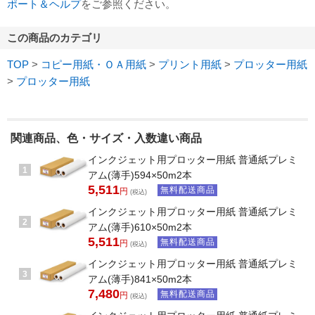
ポート＆ヘルプ
をご参照ください。
この商品のカテゴリ
TOP
>
コピー用紙・ＯＡ用紙
>
プリント用紙
>
プロッター用紙
>
プロッター用紙
関連商品、色・サイズ・入数違い商品
インクジェット用プロッター用紙 普通紙プレミ
1
アム(薄手)594×50m2本
5,511
無料配送商品
円
(税込)
インクジェット用プロッター用紙 普通紙プレミ
2
アム(薄手)610×50m2本
5,511
無料配送商品
円
(税込)
インクジェット用プロッター用紙 普通紙プレミ
3
アム(薄手)841×50m2本
7,480
無料配送商品
円
(税込)