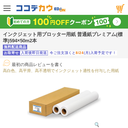
メニュー
インクジェット用プロッター用紙 普通紙プレミアム(標
準)594×50m2本
無料配送商品
お取寄せ
入荷後即日発送
今ご注文頂くと
8/24
(月)入荷予定です！
最初の商品レビューを書く
高白色、高平滑、高不透明でインクジェット適性を付与した用紙