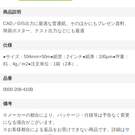
商品説明
CAD／GIS出力に最適な普通紙。そのほかにもプレゼン資料、
簡易ポスター、テスト出力などにも最適
仕様
●サイズ：594mm×50m●紙管：2インチ●紙厚：100μm●坪量：
81．4g／m2●注文単位：1箱（2本）。
品番
0000-208-410B
備考
※メーカーの都合により、パッケージ・仕様等は予告なく変更
になる場合がございます。
※お客様都合による返品をお受けできない商品です。詳細は
サ