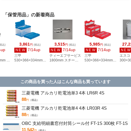
「保管用品」の新着商品
3,861
3,515
5,985
27,2
円
円
円
税込)
(税込)
(税込)
(税込)
4up
7/14up
7/14up
7/14up
NEW
NEW
NEW
NE
三甲
ティーエフサービス
三甲
エスコ
4mm パ
530×366×334mm／
1800mm スチール
530×366×334mm／
300×3
ステン
51.0L折畳コンテナ
棚用耐震ベルト
50.2L 折畳コンテナ
深型BO
(蓋付 EA506AA-208
EA979CH-18
(蓋付) EA506AA-
り付) E
142
この商品を買った人はこんな商品も買っています
三菱電機 アルカリ乾電池単3 4本 LR6R 4S
88
円
（税込）
三菱電機 アルカリ乾電池単4 4本 LR03R 4S
88
円
（税込）
OBC 支給明細書窓付封筒シール付 FT-1S 300枚 FT-1S
11,542
円
（税込）