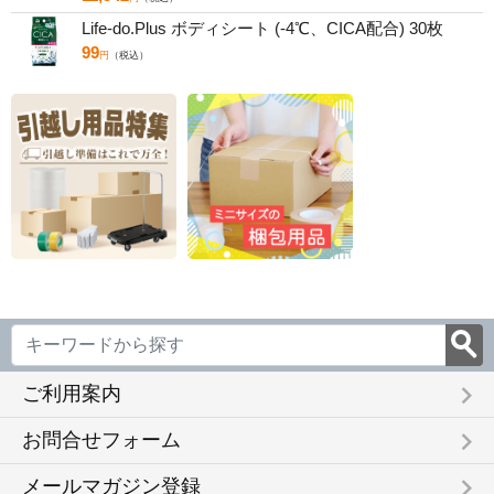
Life-do.Plus ボディシート (-4℃、CICA配合) 30枚
99
円
（税込）
keyboard_arrow_right
ご利用案内
keyboard_arrow_right
お問合せフォーム
keyboard_arrow_right
メールマガジン登録