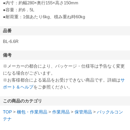
●内寸：約幅280×奥行155×高さ150mm
●容量：約6．5L
●耐荷重：1個あたり6kg、積み重ね時60kg
品番
BL-6.6R
備考
※メーカーの都合により、パッケージ・仕様等は予告なく変更
になる場合がございます。
※お客様都合による返品をお受けできない商品です。詳細は
サ
ポート＆ヘルプ
をご参照ください。
この商品のカテゴリ
TOP
>
梱包・作業用品
>
作業用品
>
保管用品
>
バックルコン
テナ