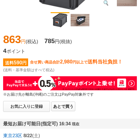
863
785
円
(税込)
円
(税抜)
4
ポイント
2,980
送料当社負担！
590
合せ買い商品合計
円以上で
送料
円
(送料・基準金額はすべて税込)
※お届け先が離島(沖縄)のご注文はPayPay対象外です
お気に入りに登録
あとで買う
最短お届け可能日(指定可) 16:34
現在
東京23区
8/22
(土)