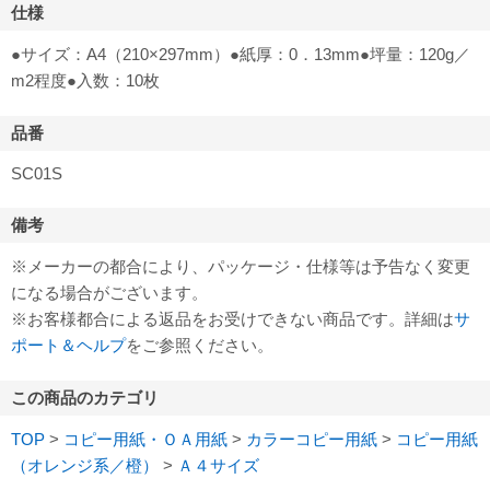
仕様
●サイズ：A4（210×297mm）●紙厚：0．13mm●坪量：120g／
m2程度●入数：10枚
品番
SC01S
備考
※メーカーの都合により、パッケージ・仕様等は予告なく変更
になる場合がございます。
※お客様都合による返品をお受けできない商品です。詳細は
サ
ポート＆ヘルプ
をご参照ください。
この商品のカテゴリ
TOP
>
コピー用紙・ＯＡ用紙
>
カラーコピー用紙
>
コピー用紙
（オレンジ系／橙）
>
Ａ４サイズ