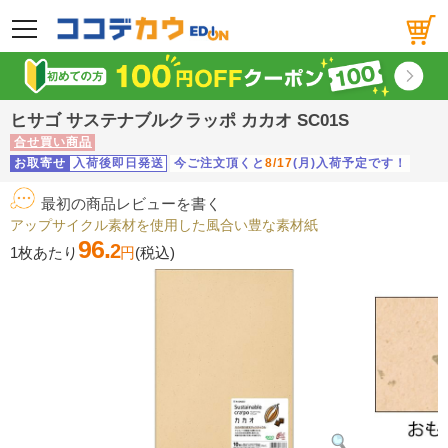
メニュー
ヒサゴ サステナブルクラッポ カカオ SC01S
合せ買い商品
お取寄せ
入荷後即日発送
今ご注文頂くと
8/17
(月)入荷予定です！
最初の商品レビューを書く
アップサイクル素材を使用した風合い豊な素材紙
96.
2
1枚あたり
円
(税込)