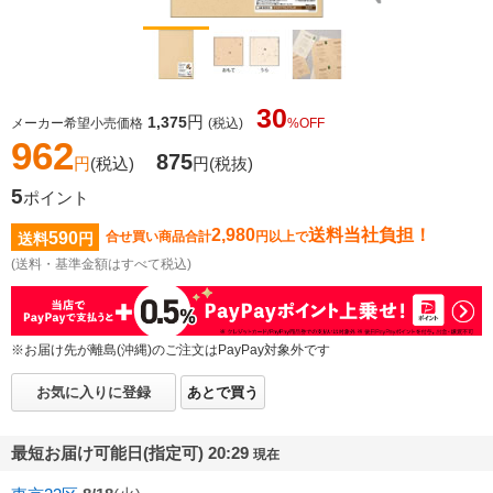
30
円
1,375
メーカー希望小売価格
(税込)
%OFF
962
875
円
(税込)
円
(税抜)
5
ポイント
2,980
送料当社負担！
590
合せ買い商品合計
円以上で
送料
円
(送料・基準金額はすべて税込)
※お届け先が離島(沖縄)のご注文はPayPay対象外です
お気に入りに登録
あとで買う
最短お届け可能日(指定可) 20:29
現在