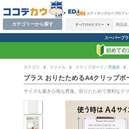
エディオングループのフォ
カテゴリーから探す
すべてのカテゴリー
▼
スーパープラ
カテゴリ
ファイル
クリップボード／用箋挟
プラス おりたためるA4クリップボード+ 
サイズも書き心地も秀逸。折りたためて便利なク