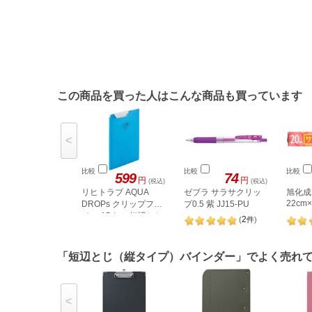
この商品を買った人はこんな商品も買っています
<
比較
比較
比較
599
74
円
円
(税込)
(税込)
リヒトラブ AQUA
ゼブラ サラサクリッ
旭化成
22cm
DROPs クリップファ
プ0.5 紫 JJ15-PU
イル A5タテ 短辺とじ
2
(
件
)
青
「短辺とじ（縦タイプ）バインダー」でよく売れ
<