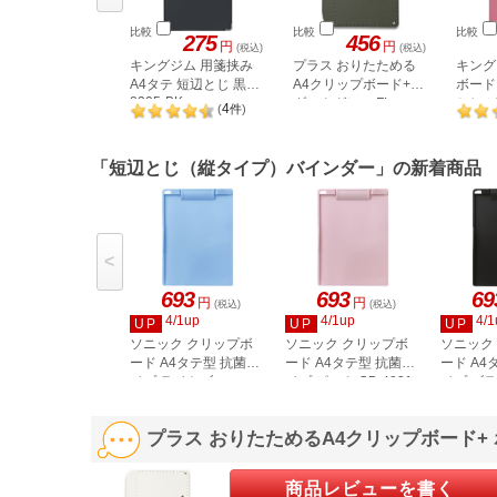
比較
比較
比較
275
456
円
円
(税込)
(税込)
キングジム 用箋挟み
プラス おりたためる
キング
A4タテ 短辺とじ 黒
A4クリップボード+
ボードB
8305-BK
ダークグレー FL-
とじ ピ
4
(
件
)
502CP
「短辺とじ（縦タイプ）バインダー」の新着商品
<
693
693
69
円
円
(税込)
(税込)
4/1up
4/1up
4/1
UP
UP
UP
ソニック クリップボ
ソニック クリップボ
ソニック
ード A4タテ型 抗菌タ
ード A4タテ型 抗菌タ
ード A4
イプ ライトブルー
イプ ピンク CB-4831-
イプ ブラ
CB-4831-LB
P
4831-D
プラス おりたためるA4クリップボード+ ホワ
商品レビューを書く