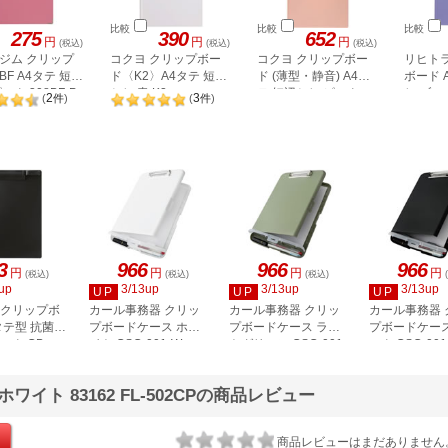
比較
比較
比較
275
390
652
円
円
円
(税込)
(税込)
(税込)
ジム クリップ
コクヨ クリップボー
コクヨ クリップボー
リヒト
F A4タテ 短辺
ド〈K2〉A4タテ 短辺
ド (薄型・静音) A4タ
ボード 
ンク 308BF-P
とじ 青 K2ヨハ-
テ 短辺とじ ピンク
じ ブ
2
3
(
件
)
(
件
)
PS78B
ト A97
3
966
966
966
円
円
円
円
(税込)
(税込)
(税込)
up
3/13up
3/13up
3/13up
UP
UP
UP
 クリップボ
カール事務器 クリッ
カール事務器 クリッ
カール事務器 
タテ型 抗菌タ
プボードケース ホワ
プボードケース ライ
プボードケース
ック CB-
イト CSC-001-W
トグリーン CSC-001-
ック CSC-001
U
イト 83162 FL-502CPの商品レビュー
商品レビューはまだありません