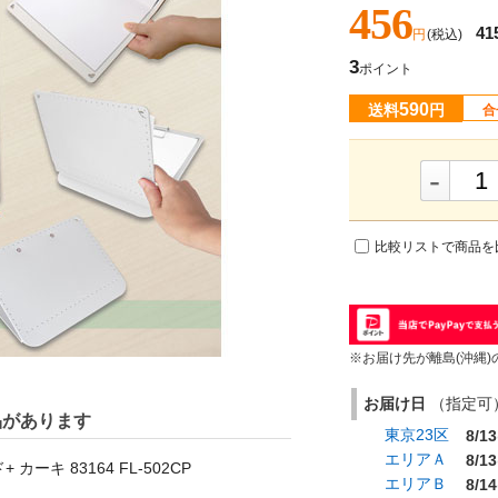
456
41
円
(税込)
3
ポイント
590
送料
円
合
-
比較リストで商品を
※お届け先が離島(沖縄)
お届け日
（指定可） 
品があります
東京23区
8/13
エリアＡ
8/13
ーキ 83164 FL-502CP
エリアＢ
8/14