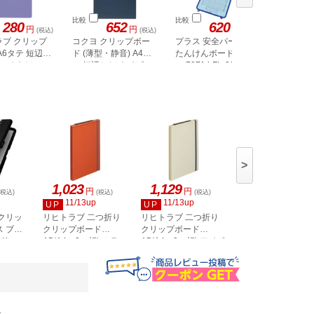
比較
比較
比較
280
652
620
円
円
円
(税込)
(税込)
(税込)
ラブ クリップ
コクヨ クリップボー
プラス 安全パーツ付
キングジ
A6タテ 短辺と
ド (薄型・静音) A4タ
たんけんボード ブル
ボードBF
ルーバイオレッ
テ 短辺とじ ネイビー
ー 79714 FL-203S
とじ 青 3
5U
>
1,023
1,129
1,083
円
円
円
(税込)
(税込)
(税込)
(税込)
11/13up
11/13up
11/13up
UP
UP
UP
クリッ
リヒトラブ 二つ折り
リヒトラブ 二つ折り
リヒトラブ 二つ折
 ブラ
クリップボード
クリップボード
クリップボード
-K
A5(A4・2ツ折) テラコ
A5(A4・2ツ折) アイボ
A5(A4・2ツ折) ス
ッタオレンジ
リー
トブルー
。