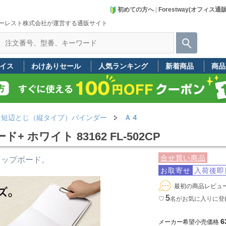
初めての方へ
|
Forestway(オフィス通
ーレスト株式会社が運営する通販サイト
イス
わけありセール
人気ランキング
新着商品
商品
短辺とじ（縦タイプ）バインダー
Ａ４
ホワイト 83162 FL-502CP
合せ買い商品
リップボード。
お取寄せ
入荷後即
最初の商品レビュ
5
♡
名
がお気に入りに登
6
メーカー希望小売価格