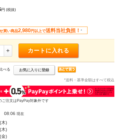
5
円
(税抜)
2,980
送料当社負担！
せ買い商品
円以上で
*
+
カートに入れる
比べる
お気に入りに登録
*送料・基準金額はすべて税込
のご注文はPayPay対象外です
08:06
現在
(木)
(木)
(金)