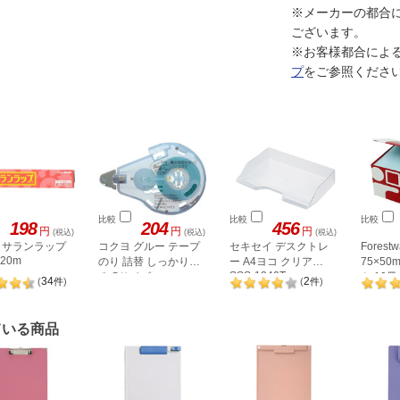
※メーカーの都合
ございます。
※お客様都合によ
プ
をご参照くださ
比較
比較
比較
198
204
456
円
円
円
(税込)
(税込)
(税込)
 サランラップ
コクヨ グルー テープ
セキセイ デスクトレ
Forest
×20m
のり 詰替 しっかり貼
ー A4ヨコ クリア
75×50
SSS-1340T
る Sサイズ
ト 10冊
34
2
(
件
)
(
件
)
ている商品