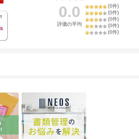
0.0
(
0
件)
(
0
件)
？
(
0
件)
評価の平均
(
0
件)
出
(
0
件)