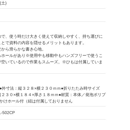
(土)
ので、使う時だけ大きく使えて収納しやすく、持ち運びに
ことで資料の内容を隠せるメリットもあります。
だから滑らかな書き心地。
るホールがあり※使用中も移動中もハンズフリーで使うこ
が空いているので作業もスムーズ。※ひもは付属していま
●外寸法：縦３２８×横２３０ｍｍ●折りたたみ時サイズ
２３０×横１８４×厚さ１８ｍｍ●材質：本体／発泡ポリプ
紐かけホール付（紐は付属しておりません
L-502CP