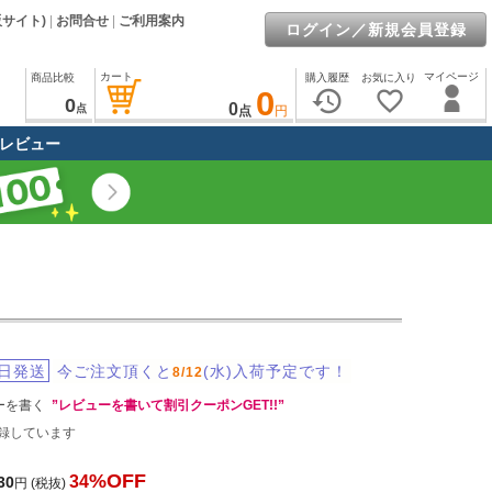
販サイト)
|
お問合せ
|
ご利用案内
ログイン／新規会員登録
カート
マイページ
商品比較
購入履歴
お気に入り
0
history
favorite_border
0
0
点
点
円
レビュー
日発送
今ご注文頂くと
(水)入荷予定です！
8/12
ーを書く
”レビューを書いて割引クーポンGET!!”
録しています
%OFF
34
30
円
(税抜)