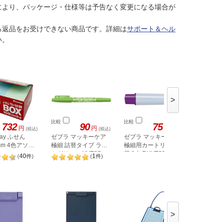
により、パッケージ・仕様等は予告なく変更になる場合が
る返品をお受けできない商品です。詳細は
サポート＆ヘル
い。
>
比較
比較
比較
732
90
75
円
円
円
(税込)
(税込)
(税込)
way ふせん
ゼブラ マッキーケア
ゼブラ マッキーケア
セキセイ
mm 4色アソー
極細 詰替タイプ ライ
極細用カートリッジ
ード A6
トグリーン YYTS5-
紫 2本 RYYTS5-PU
ブラック S
40
1
(
件
)
(
件
)
LG
60
>