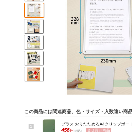
この商品には関連商品、色・サイズ・入数違い商
プラス おりたためるA4クリップボード+ カ
1
456
合せ買い商品
円
(税込)