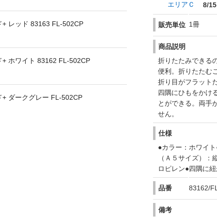
エリアＣ
8/15
ッド 83163 FL-502CP
1冊
販売単位
商品説明
ワイト 83162 FL-502CP
折りたたみできる
便利。折りたたむ
折り目がフラット
四隅にひもをかけ
ダークグレー FL-502CP
とができる。両手
せん。
仕様
●カラー：ホワイト
（Ａ５サイズ）：縦
ロピレン●四隅に
品番
83162/F
備考