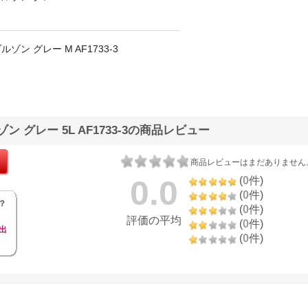
ン グレー M AF1733-3
グレー 5L AF1733-3の商品レビュー
商品レビューはまだありません
0.0
(
0
件)
(
0
件)
？
(
0
件)
評価の平均
(
0
件)
出
(
0
件)