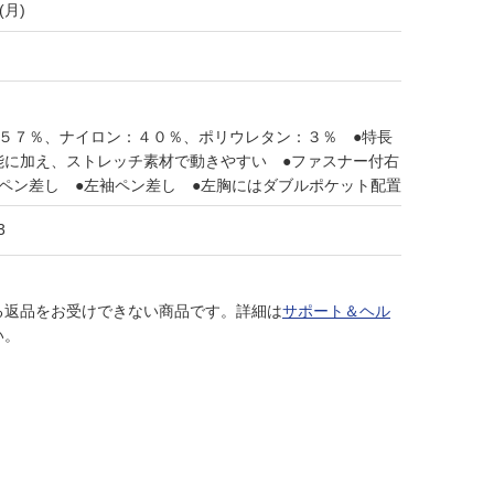
(月)
：５７％、ナイロン：４０％、ポリウレタン：３％ ●特長
能に加え、ストレッチ素材で動きやすい ●ファスナー付右
ペン差し ●左袖ペン差し ●左胸にはダブルポケット配置
3
る返品をお受けできない商品です。詳細は
サポート＆ヘル
い。