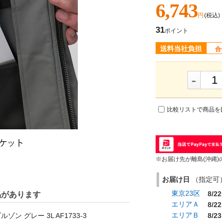
6,743
円
(税込)
31
ポイント
送料当社負担
合
-
比較リストで商品を
※お届け先が離島(沖縄)
お届け日
（指定可） 
東京23区
8/22
品があります
エリアＡ
8/22
エリアＢ
 グレー 3L AF1733-3
8/23