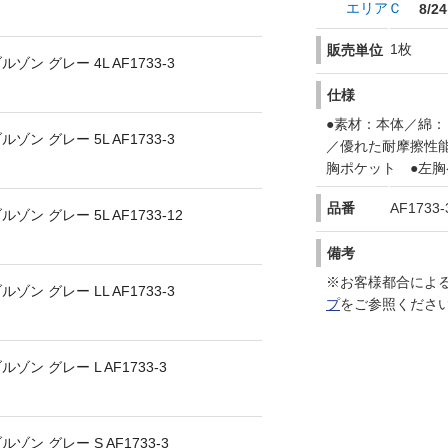
エリアＣ
8/24
1枚
販売単位
 グレー 4L AF1733-3
仕様
●素材：本体／綿
 グレー 5L AF1733-3
／優れた耐摩擦性
胸ポケット ●左胸
品番
AF1733-
 グレー 5L AF1733-12
備考
※お客様都合によ
 グレー LL AF1733-3
プ
をご参照くださ
 グレー L AF1733-3
 グレー S AF1733-3