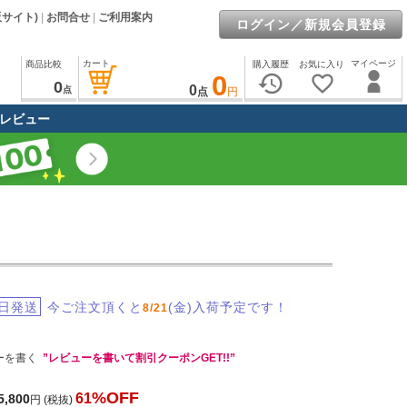
販サイト)
|
お問合せ
|
ご利用案内
ログイン／新規会員登録
カート
マイページ
商品比較
購入履歴
お気に入り
0
history
favorite_border
0
0
点
点
円
レビュー
日発送
今ご注文頂くと
(金)入荷予定です！
8/21
ーを書く
”レビューを書いて割引クーポンGET!!”
%OFF
61
5,800
円
(税抜)