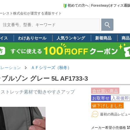
初めての方へ
|
Forestway(オフィス通
ーレスト株式会社が運営する通販サイト
イス
わけありセール
人気ランキング
新着商品
商品
ポレーション
ＡＦシリーズ（秋冬）
ン グレー 5L AF1733-3
合せ買い商品
 ストレッチ素材で動きやすさアップ
お取寄せ
入荷後即
値下げしました
最初の商品レビュ
1
メーカー希望小売価格