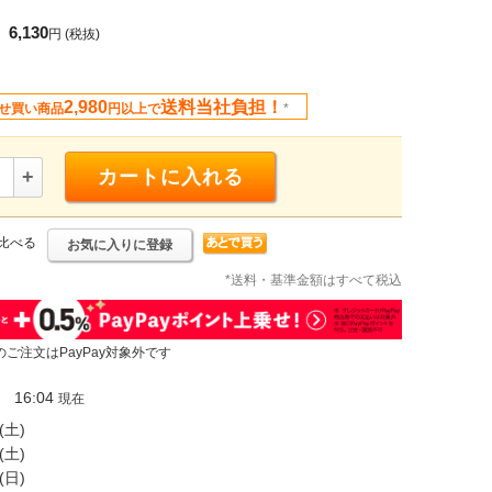
6,130
円
(税抜)
2,980
送料当社負担！
せ買い商品
円以上で
*
+
カートに入れる
比べる
お気に入りに登録
*送料・基準金額はすべて税込
のご注文はPayPay対象外です
16:04
現在
(土)
(土)
(日)